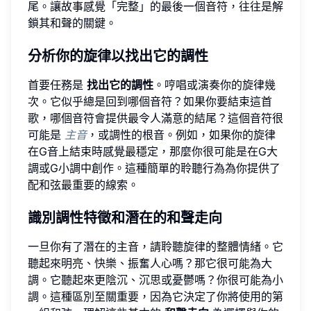
尾。讓故事感覺「完整」的最後一個音符，往往是解
鎖其和聲的關鍵。
分析你的旋律以找出它的調性
首要任務是
找出它的調性
。哼唱或演奏你的旋律幾
次。它似乎總是回到哪個音符？如果你要結束這首
歌，哪個音符會提供最令人滿意的結尾？這個音符很
可能是
主音
，或調性的根音。例如，如果你的旋律
在G音上結束時感覺最穩定，那麼你很可能是在G大
調或G小調中創作。這種簡單的聆聽行為為你提供了
配和弦最重要的線索。
識別調性特徵和潛在的和聲走向
一旦你有了潛在的主音，請聆聽旋律的整體情緒。它
聽起來明亮、快樂、振奮人心嗎？那它很可能為大
調。它聽起來更陰沉、沉思或憂鬱嗎？你很可能為小
調。這種區別至關重要，因為它決定了你將使用的第