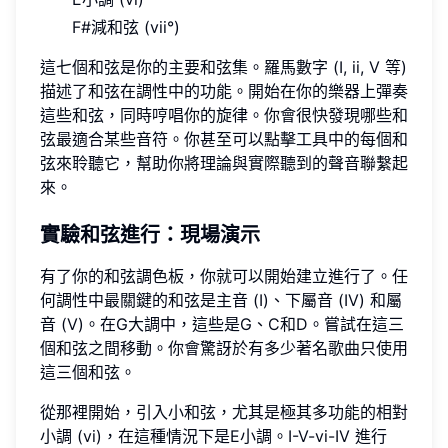
F#減和弦 (vii°)
這七個和弦是你的主要和弦集。羅馬數字 (I, ii, V 等)
描述了和弦在調性中的功能。開始在你的樂器上彈奏
這些和弦，同時哼唱你的旋律。你會很快發現哪些和
弦最適合某些音符。你甚至可以點擊工具中的每個和
弦來聆聽它，幫助你將理論與實際聽到的聲音聯繫起
來。
實驗和弦進行：現場演示
有了你的和弦調色板，你就可以開始建立進行了。任
何調性中最關鍵的和弦是主音 (I)、下屬音 (IV) 和屬
音 (V)。在G大調中，這些是G、C和D。嘗試在這三
個和弦之間移動。你會驚訝於有多少著名歌曲只使用
這三個和弦。
從那裡開始，引入小和弦，尤其是極其多功能的相對
小調 (vi)，在這種情況下是E小調。I-V-vi-IV 進行