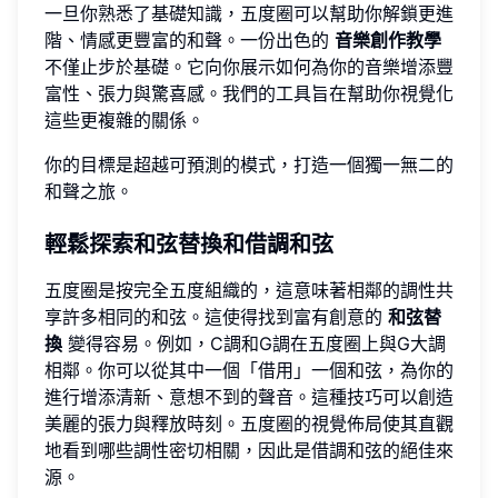
一旦你熟悉了基礎知識，五度圈可以幫助你解鎖更進
階、情感更豐富的和聲。一份出色的
音樂創作教學
不僅止步於基礎。它向你展示如何為你的音樂增添豐
富性、張力與驚喜感。我們的工具旨在幫助你視覺化
這些更複雜的關係。
你的目標是超越可預測的模式，打造一個獨一無二的
和聲之旅。
輕鬆探索和弦替換和借調和弦
五度圈是按完全五度組織的，這意味著相鄰的調性共
享許多相同的和弦。這使得找到富有創意的
和弦替
換
變得容易。例如，C調和G調在五度圈上與G大調
相鄰。你可以從其中一個「借用」一個和弦，為你的
進行增添清新、意想不到的聲音。這種技巧可以創造
美麗的張力與釋放時刻。五度圈的視覺佈局使其直觀
地看到哪些調性密切相關，因此是借調和弦的絕佳來
源。