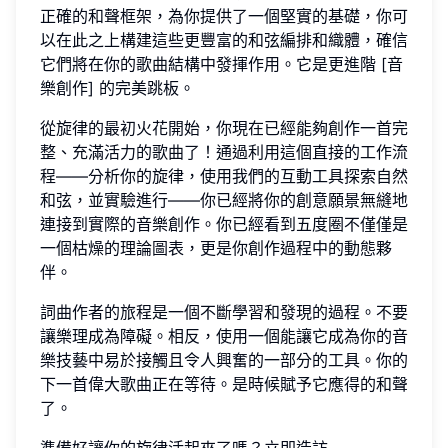
正確的和聲框架，為你提供了一個堅實的基礎，你可
以在此之上構建這些更豐富的和弦編排和織體，確信
它們將在你的歌曲結構中發揮作用。它是更進階 [音
樂創作] 的完美跳板。
從旋律的最初火花開始，你現在已經能夠創作一首完
整、充滿活力的歌曲了！通過利用這個直接的工作流
程——分析你的旋律，使用我們的互動工具探索自然
和弦，並實驗進行——你已經將你的創意願景無縫地
連接到實際的音樂創作。你已經看到五度圈不僅僅是
一個枯燥的理論圖表，更是你創作過程中的動態夥
伴。
詞曲作者的旅程是一個不斷學習和發現的過程。不要
讓樂理成為障礙。相反，使用一個能讓它成為你的音
樂技藝中易於接觸且令人興奮的一部分的工具。你的
下一首偉大歌曲正在等待。是時候賦予它應得的和聲
了。
準備好讓你的旋律活起來了嗎？立即造訪