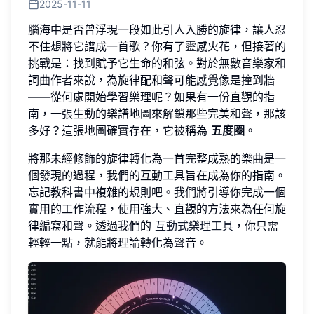
2025-11-11
腦海中是否曾浮現一段如此引人入勝的旋律，讓人忍
不住想將它譜成一首歌？你有了靈感火花，但接著的
挑戰是：找到賦予它生命的和弦。對於無數音樂家和
詞曲作者來說，為旋律配和聲可能感覺像是撞到牆
——從何處開始學習樂理呢？如果有一份直觀的指
南，一張生動的樂譜地圖來解鎖那些完美和聲，那該
多好？這張地圖確實存在，它被稱為
五度圈
。
將那未經修飾的旋律轉化為一首完整成熟的樂曲是一
個發現的過程，我們的互動工具旨在成為你的指南。
忘記教科書中複雜的規則吧。我們將引導你完成一個
實用的工作流程，使用強大、直觀的方法來為任何旋
律編寫和聲。透過我們的
互動式樂理工具
，你只需
輕輕一點，就能將理論轉化為聲音。