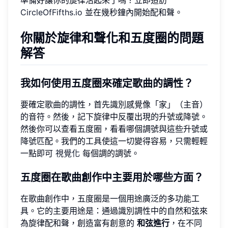
CircleOfFifths.io
並在幾秒鐘內開始配和聲。
你關於旋律和聲化和五度圈的問題
解答
我如何使用五度圈來確定歌曲的調性？
要確定歌曲的調性，首先識別感覺像「家」（主音）
的音符。然後，記下旋律中反覆出現的升號或降號。
然後你可以查看五度圈，看看哪個調號與這些升號或
降號匹配。我們的工具使這一切變得容易，只需輕輕
一點即可
視覺化
每個調的調號。
五度圈在歌曲創作中主要用於哪些方面？
在歌曲創作中，五度圈是一個用途廣泛的多功能工
具。它的主要用途是：通過識別調性中的自然和弦來
為旋律配和聲，創造富有創意的
和弦進行
，在不同