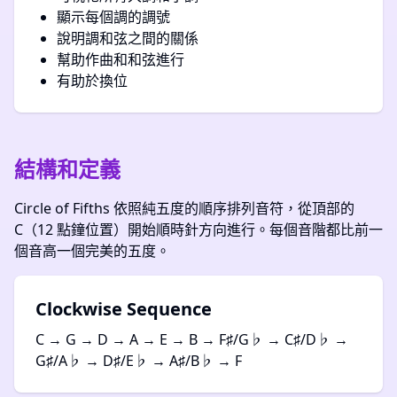
顯示每個調的調號
說明調和弦之間的關係
幫助作曲和和弦進行
有助於換位
結構和定義
Circle of Fifths 依照純五度的順序排列音符，從頂部的
C（12 點鐘位置）開始順時針方向進行。每個音階都比前一
個音高一個完美的五度。
Clockwise Sequence
C → G → D → A → E → B → F♯/G♭ → C♯/D♭ →
G♯/A♭ → D♯/E♭ → A♯/B♭ → F