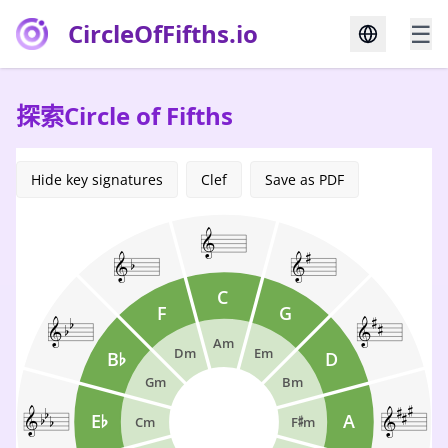
CircleOfFifths.io
☰
探索Circle of Fifths