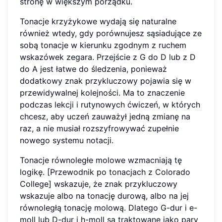
stronę w większym porządku.
Tonacje krzyżykowe wydają się naturalne
również wtedy, gdy porównujesz sąsiadujące ze
sobą tonacje w kierunku zgodnym z ruchem
wskazówek zegara. Przejście z G do D lub z D
do A jest łatwe do śledzenia, ponieważ
dodatkowy znak przykluczowy pojawia się w
przewidywalnej kolejności. Ma to znaczenie
podczas lekcji i rutynowych ćwiczeń, w których
chcesz, aby uczeń zauważył jedną zmianę na
raz, a nie musiał rozszyfrowywać zupełnie
nowego systemu notacji.
Tonacje równoległe molowe wzmacniają tę
logikę. [Przewodnik po tonacjach z Colorado
College] wskazuje, że znak przykluczowy
wskazuje albo na tonację durową, albo na jej
równoległą tonację molową. Dlatego G-dur i e-
moll lub D-dur i h-moll są traktowane jako pary