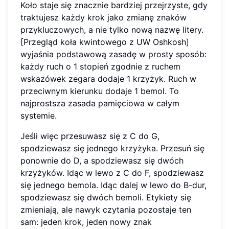
Koło staje się znacznie bardziej przejrzyste, gdy
traktujesz każdy krok jako zmianę znaków
przykluczowych, a nie tylko nową nazwę litery.
[Przegląd koła kwintowego z UW Oshkosh]
wyjaśnia podstawową zasadę w prosty sposób:
każdy ruch o 1 stopień zgodnie z ruchem
wskazówek zegara dodaje 1 krzyżyk. Ruch w
przeciwnym kierunku dodaje 1 bemol. To
najprostsza zasada pamięciowa w całym
systemie.
Jeśli więc przesuwasz się z C do G,
spodziewasz się jednego krzyżyka. Przesuń się
ponownie do D, a spodziewasz się dwóch
krzyżyków. Idąc w lewo z C do F, spodziewasz
się jednego bemola. Idąc dalej w lewo do B-dur,
spodziewasz się dwóch bemoli. Etykiety się
zmieniają, ale nawyk czytania pozostaje ten
sam: jeden krok, jeden nowy znak