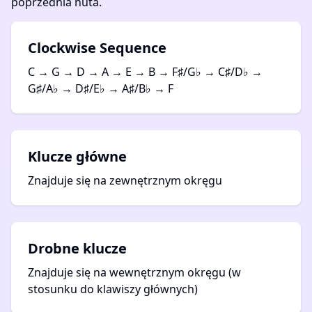
poprzednia nuta.
Clockwise Sequence
C → G → D → A → E → B → F♯/G♭ → C♯/D♭ →
G♯/A♭ → D♯/E♭ → A♯/B♭ → F
Klucze główne
Znajduje się na zewnętrznym okręgu
Drobne klucze
Znajduje się na wewnętrznym okręgu (w
stosunku do klawiszy głównych)