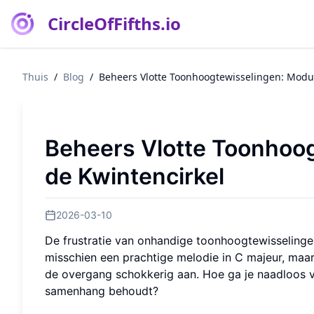
CircleOfFifths.io
Thuis
/
Blog
/
Beheers Vlotte Toonhoogtewisselingen: Modul
Beheers Vlotte Toonhoog
de Kwintencirkel
2026-03-10
De frustratie van onhandige toonhoogtewisselingen 
misschien een prachtige melodie in C majeur, maar
de overgang schokkerig aan. Hoe ga je naadloos va
samenhang behoudt?