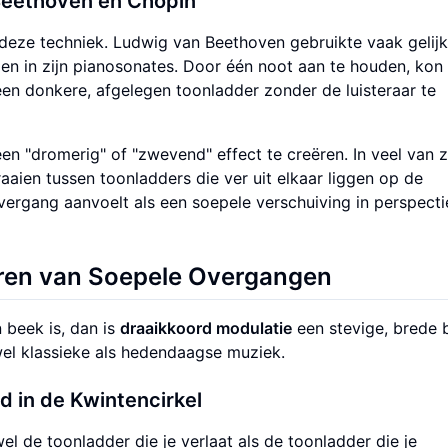
Beethoven en Chopin
deze techniek. Ludwig van Beethoven gebruikte vaak gelij
n in zijn pianosonates. Door één noot aan te houden, kon 
n donkere, afgelegen toonladder zonder de luisteraar te
n "dromerig" of "zwevend" effect te creëren. In veel van z
aaien tussen toonladders die ver uit elkaar liggen op de
ergang aanvoelt als een soepele verschuiving in perspectie
ëren van Soepele Overgangen
 beek is, dan is
draaikkoord modulatie
een stevige, brede 
owel klassieke als hedendaagse muziek.
rd
in de Kwintencirkel
l de toonladder die je verlaat als de toonladder die je