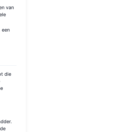
en van
ele
t een
t die
e
he
adder.
 de