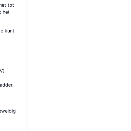
het tot
k het
Je kunt
V)
f
ladder.
eweldig
A