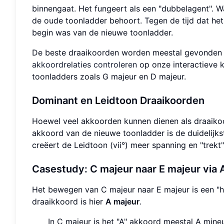
binnengaat. Het fungeert als een "dubbelagent". Wan
de oude toonladder behoort. Tegen de tijd dat het v
begin was van de nieuwe toonladder.
De beste draaikoorden worden meestal gevonden tus
akkoordrelaties controleren
op onze interactieve 
toonladders zoals G majeur en D majeur.
Dominant en Leidtoon Draaikoorden
Hoewel veel akkoorden kunnen dienen als draaikoo
akkoord van de nieuwe toonladder is de duidelijks
creëert de Leidtoon (vii°) meer spanning en "trekt
Casestudy: C majeur naar E majeur via 
Het bewegen van C majeur naar E majeur is een "h
draaikkoord is hier
A majeur
.
In C majeur is het "A" akkoord meestal A min