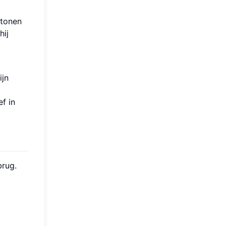
ktonen
hij
ijn
f in
brug.