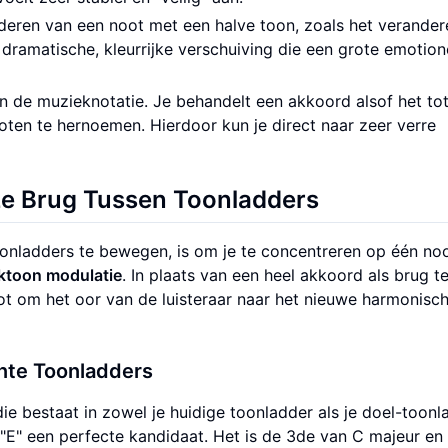
nderen van een noot met een halve toon, zoals het verander
 dramatische, kleurrijke verschuiving die een grote emotion
van de muzieknotatie. Je behandelt een akkoord alsof het to
ten te hernoemen. Hierdoor kun je direct naar zeer verre
ze Brug Tussen Toonladders
nladders te bewegen, is om je te concentreren op één noo
jktoon modulatie
. In plaats van een heel akkoord als brug t
ot om het oor van de luisteraar naar het nieuwe harmonisc
ante Toonladders
e bestaat in zowel je huidige toonladder als je doel-toonl
 "E" een perfecte kandidaat. Het is de 3de van C majeur en