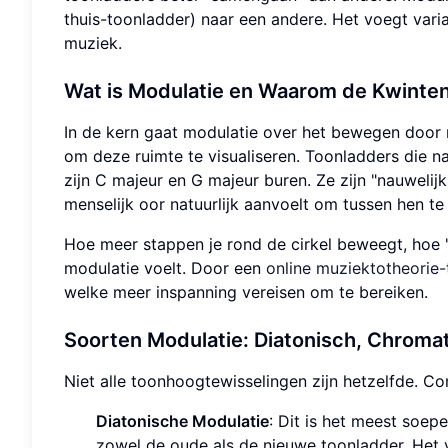
thuis-toonladder) naar een andere. Het voegt varia
muziek.
Wat is Modulatie en Waarom de
Kwinten
In de kern gaat modulatie over het bewegen door
om deze ruimte te visualiseren. Toonladders die na
zijn C majeur en G majeur buren. Ze zijn "nauweli
menselijk oor natuurlijk aanvoelt om tussen hen t
Hoe meer stappen je rond de cirkel beweegt, hoe 
modulatie voelt. Door een
online muziektotheorie-
welke meer inspanning vereisen om te bereiken.
Soorten Modulatie:
Diatonisch, Chroma
Niet alle toonhoogtewisselingen zijn hetzelfde. C
Diatonische Modulatie
: Dit is het meest soep
zowel de oude als de nieuwe toonladder. Het vo