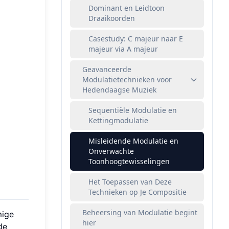
Dominant en Leidtoon
Draaikoorden
Casestudy: C majeur naar E
majeur via A majeur
Geavanceerde
Modulatietechnieken voor
Hedendaagse Muziek
Sequentiële Modulatie en
Kettingmodulatie
Misleidende Modulatie en
Onverwachte
Toonhoogtewisselingen
Het Toepassen van Deze
Technieken op Je Compositie
Beheersing van Modulatie begint
mige
hier
de