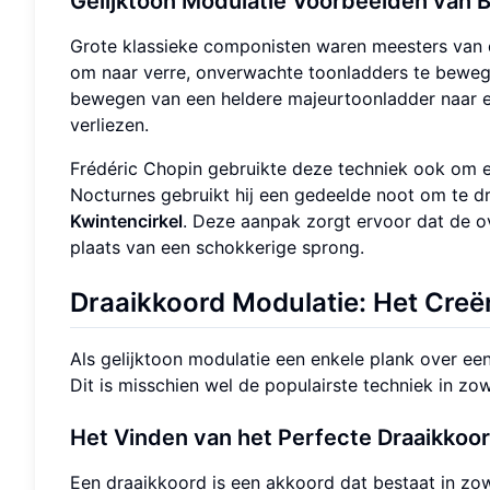
Gelijktoon Modulatie Voorbeelden van 
Grote klassieke componisten waren meesters van 
om naar verre, onverwachte toonladders te bewege
bewegen van een heldere majeurtoonladder naar ee
verliezen.
Frédéric Chopin gebruikte deze techniek ook om ee
Nocturnes gebruikt hij een gedeelde noot om te dr
Kwintencirkel
. Deze aanpak zorgt ervoor dat de ov
plaats van een schokkerige sprong.
Draaikkoord Modulatie
: Het Cre
Als gelijktoon modulatie een enkele plank over een
Dit is misschien wel de populairste techniek in z
Het Vinden van het Perfecte
Draaikkoo
Een draaikkoord is een akkoord dat bestaat in zowe