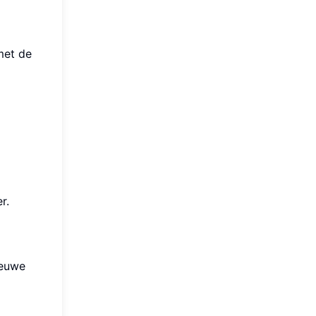
met de
r.
ieuwe