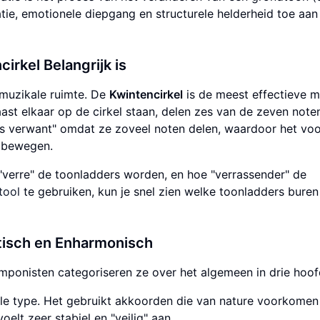
tie, emotionele diepgang en structurele helderheid toe aan 
cirkel
Belangrijk is
 muzikale ruimte. De
Kwintencirkel
is de meest effectieve m
ast elkaar op de cirkel staan, delen zes van de zeven note
jks verwant" omdat ze zoveel noten delen, waardoor het voo
e bewegen.
"verre" de toonladders worden, en hoe "verrassender" de
tool
te gebruiken, kun je snel zien welke toonladders buren 
tisch en Enharmonisch
omponisten categoriseren ze over het algemeen in drie hoo
ele type. Het gebruikt akkoorden die van nature voorkomen
elt zeer stabiel en "veilig" aan.