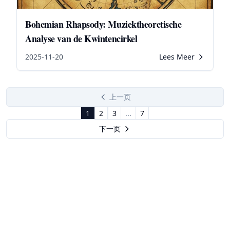
Bohemian Rhapsody: Muziektheoretische
Analyse van de Kwintencirkel
2025-11-20
Lees Meer
上一页
1
2
3
...
7
下一页