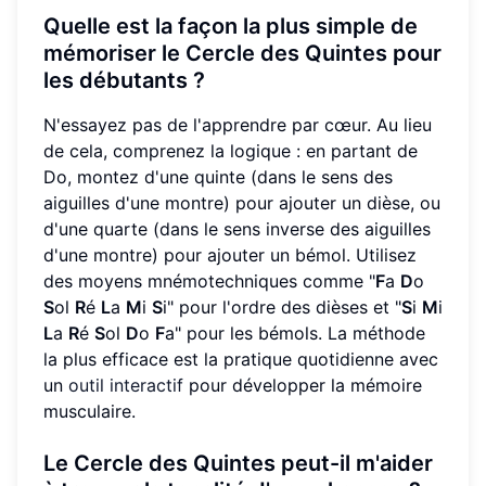
Quelle est la façon la plus simple de
mémoriser le Cercle des Quintes pour
les débutants ?
N'essayez pas de l'apprendre par cœur. Au lieu
de cela, comprenez la logique : en partant de
Do, montez d'une quinte (dans le sens des
aiguilles d'une montre) pour ajouter un dièse, ou
d'une quarte (dans le sens inverse des aiguilles
d'une montre) pour ajouter un bémol. Utilisez
des moyens mnémotechniques comme "
F
a
D
o
S
ol
R
é
L
a
M
i
S
i" pour l'ordre des dièses et "
S
i
M
i
L
a
R
é
S
ol
D
o
F
a" pour les bémols. La méthode
la plus efficace est la pratique quotidienne avec
un
outil interactif
pour développer la mémoire
musculaire.
Le Cercle des Quintes peut-il m'aider