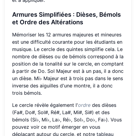
et à appliquer.
Armures Simplifiées
: Dièses, Bémols
et Ordre des Altérations
Mémoriser les 12 armures majeures et mineures
est une difficulté courante pour les étudiants en
musique. Le cercle des quintes simplifie cela. Le
nombre de dièses ou de bémols correspond à la
position de la tonalité sur le cercle, en comptant
à partir de Do. Sol Majeur est à un pas, il a donc
un dièse. Mi♭ Majeur est à trois pas dans le sens
inverse des aiguilles d'une montre, il a donc
trois bémols.
Le cercle révèle également l'
ordre
des dièses
(Fa#, Do#, Sol#, Ré#, La#, Mi#, Si#) et des
bémols (Si♭, Mi♭, La♭, Ré♭, Sol♭, Do♭, Fa♭). Vous
pouvez voir ce motif émerger en vous
déplaçant autour du cercle, et notre
tableau