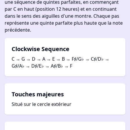
une séquence de quintes parfaites, en commençant
par C en haut (position 12 heures) et en continuant
dans le sens des aiguilles d'une montre. Chaque pas
représente une quinte parfaite plus haute que la note
précédente.
Clockwise Sequence
C → G → D → A → E → B → F♯/G♭ → C♯/D♭ →
G♯/A♭ → D♯/E♭ → A♯/B♭ → F
Touches majeures
Situé sur le cercle extérieur