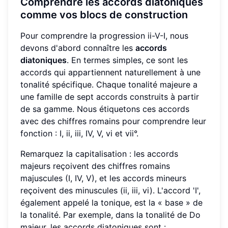
Comprendre les accords diatoniques
comme vos blocs de construction
Pour comprendre la progression ii-V-I, nous
devons d'abord connaître les
accords
diatoniques
. En termes simples, ce sont les
accords qui appartiennent naturellement à une
tonalité spécifique. Chaque tonalité majeure a
une famille de sept accords construits à partir
de sa gamme. Nous étiquetons ces accords
avec des chiffres romains pour comprendre leur
fonction : I, ii, iii, IV, V, vi et vii°.
Remarquez la capitalisation : les accords
majeurs reçoivent des chiffres romains
majuscules (I, IV, V), et les accords mineurs
reçoivent des minuscules (ii, iii, vi). L'accord 'I',
également appelé la tonique, est la « base » de
la tonalité. Par exemple, dans la tonalité de Do
majeur, les accords diatoniques sont :