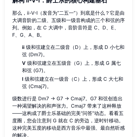
解构 ii-V-I：爵士乐的核心构建基石
那么，ii-V-I（发音为“二五一”）到底是什么？它是由
大调音阶的二级、五级和一级音构成的三个和弦的序
列。例如，在 C 大调中，音阶音符是 C、D、E、
F、G、A、B。
ii
级和弦建立在二级音（D）上，形成 D 小七和
弦 (Dm7)。
V
级和弦建立在五级音（G）上，形成 G 属七
和弦 (G7)。
I
级和弦建立在一级音（C）上，形成 C 大七和
弦 (Cmaj7)。
级数进行是 Dm7 → G7 → Cmaj7。G7 和弦创造出
一种渴望解决的和声张力。Cmaj7 带来了这种释放
——这构成了爵士乐基础的完美“问答”动态。看看五
度圈，您会注意到 G 就在 C 的旁边，逆时针移动。
这种完美五度的移动是西方音乐中最强、最自然听感
的解决。