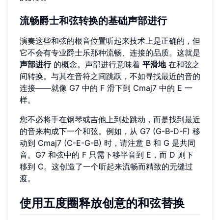
流畅爵士和弦转换的基础声部进行
演奏这些和弦的根音位置听起来技术上是正确的，但
它不会有专业爵士乐那种流畅、连接的品质。这就是
声部进行
的概念。声部进行意味着
平滑地
在和弦之
间转换。与其在音符之间跳跃，不如寻找最近的音的
连接——就像 G7 中的 F 滑下到 Cmaj7 中的 E 一
样。
您不必将手在钢琴或吉他上到处跳动，而是找到最近
的音来构成下一个和弦。例如，从 G7 (G-B-D-F) 移
动到 Cmaj7 (C-E-G-B) 时，请注意 B 和 G 是共同
音。G7 和弦中的 F 只需下移半音到 E，而 D 则下
移到 C。这创造了一个听起来流畅而精致的无缝过
渡。
使用五度圈释放创意的和弦替换