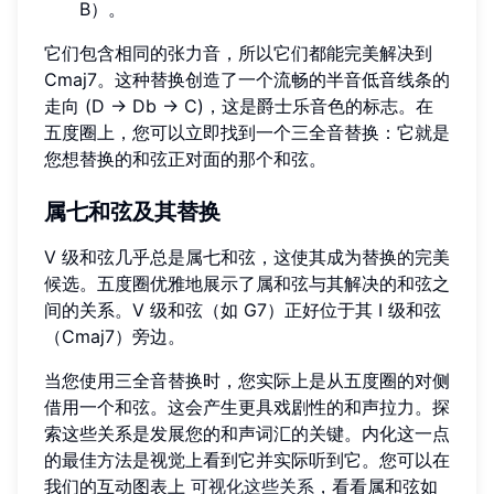
B）。
它们包含相同的张力音，所以它们都能完美解决到
Cmaj7。这种替换创造了一个流畅的半音低音线条的
走向 (D → Db → C)，这是爵士乐音色的标志。在
五度圈上，您可以立即找到一个三全音替换：它就是
您想替换的和弦正对面的那个和弦。
属七和弦及其替换
V 级和弦几乎总是属七和弦，这使其成为替换的完美
候选。五度圈优雅地展示了属和弦与其解决的和弦之
间的关系。V 级和弦（如 G7）正好位于其 I 级和弦
（Cmaj7）旁边。
当您使用三全音替换时，您实际上是从五度圈的对侧
借用一个和弦。这会产生更具戏剧性的和声拉力。探
索这些关系是发展您的和声词汇的关键。内化这一点
的最佳方法是视觉上看到它并实际听到它。您可以在
我们的互动图表上
可视化这些关系
，看看属和弦如