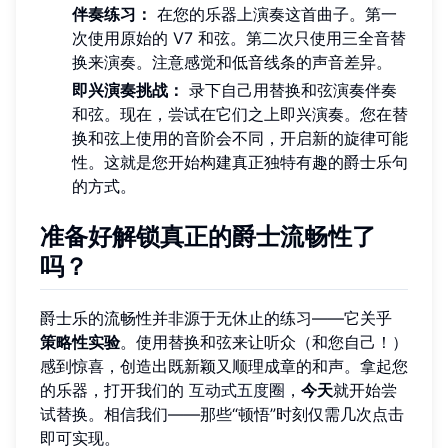
伴奏练习：
在您的乐器上演奏这首曲子。第一
次使用原始的 V7 和弦。第二次只使用三全音替
换来演奏。注意感觉和低音线条的声音差异。
即兴演奏挑战：
录下自己用替换和弦演奏伴奏
和弦。现在，尝试在它们之上即兴演奏。您在替
换和弦上使用的音阶会不同，开启新的旋律可能
性。这就是您开始构建真正独特有趣的爵士乐句
的方式。
准备好解锁真正的爵士流畅性了
吗？
爵士乐的流畅性并非源于无休止的练习——它关乎
策略性实验
。使用替换和弦来让听众（和您自己！）
感到惊喜，创造出既新颖又顺理成章的和声。拿起您
的乐器，打开我们的
互动式五度圈
，
今天
就开始尝
试替换。相信我们——那些“顿悟”时刻仅需几次点击
即可实现。