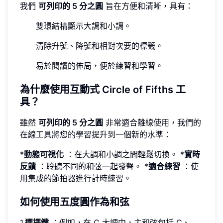
我們
可列印的 5 分之圓
旨在方便和清晰，具有：
雙環結構顯示大調和小調。
清除升號、降號和相對次要的標籤。
易於閱讀的佈局，便於練習和學習。
為什麼使用互動式 Circle of Fifths 工
具？
雖然
可列印的 5 分之圓
非常適合離線使用，我們的
在線工具將您的學習提升到一個新的水準：
*
動態可視化
：在大調和小調之間輕鬆切換。 *
實時
反饋
：聆聽不同的和弦一起發聲。 *
適合練習
：使
用集成的節拍器進行計時練習。
如何使用五度圓作為和弦
1.
選擇鍵
：例如，在 C 大調中，主和弦包括 C、