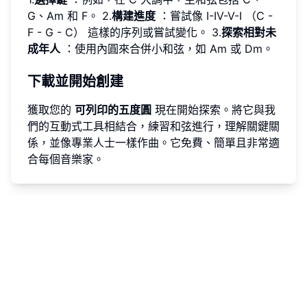
G、Am 和 F。 2.
構建進度
：嘗試像 I-IV-V-I （C -
F - G - C） 這樣的序列或嘗試變化。 3.
探索相對未
成年人
：使用內圓來合併小和弦，如 Am 或 Dm。
下載並開始創建
獲取您的
可列印的五度圓
現在開始探索。將它與我
們的互動式工具相結合，練習和弦進行，理解關鍵關
係，並像專業人士一樣作曲。它免費、簡單且非常適
合每個音樂家。