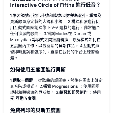
Interactive Circle of Fifths 進行低音？
1.學習調號可視化升號和降號以便快速識別。掌握為
貝斯線量身定製的大調和小調。 2.構建和弦進行使
用互動式圓圈創建像 I-IV-V 這樣的進行，非常適合
任何流派的歌曲。 3.嘗試Modes在 Dorian 或
Mixolydian 等模式之間無縫轉換。瞭解模式如何在
五度圈內工作，以豐富您的貝斯作品。 4.互動式練
習即時測試和弦序列。直接在我們的平台上練習過
渡。
如何使用五度圈進行貝斯
1.
選取一個鍵
：從歌曲的調開始，然後在圖表上確定
其音階或模式。 2.
探索 Progressions
：使用圓圈
規劃和聲過渡的貝斯線。 3.
練習和即興創作
：使用
受
互動五度圈
.
免費列印的貝斯五度圓