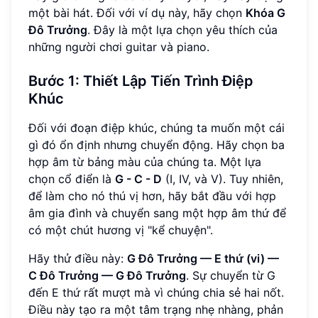
một bài hát. Đối với ví dụ này, hãy chọn
Khóa G
Đô Trưởng
. Đây là một lựa chọn yêu thích của
những người chơi guitar và piano.
Bước 1: Thiết Lập Tiến Trình Điệp
Khúc
Đối với đoạn điệp khúc, chúng ta muốn một cái
gì đó ổn định nhưng chuyển động. Hãy chọn ba
hợp âm từ bảng màu của chúng ta. Một lựa
chọn cổ điển là
G - C - D
(I, IV, và V). Tuy nhiên,
để làm cho nó thú vị hơn, hãy bắt đầu với hợp
âm gia đình và chuyển sang một hợp âm thứ để
có một chút hương vị "kể chuyện".
Hãy thử điều này:
G Đô Trưởng — E thứ (vi) —
C Đô Trưởng — G Đô Trưởng
. Sự chuyển từ G
đến E thứ rất mượt mà vì chúng chia sẻ hai nốt.
Điều này tạo ra một tâm trạng nhẹ nhàng, phản