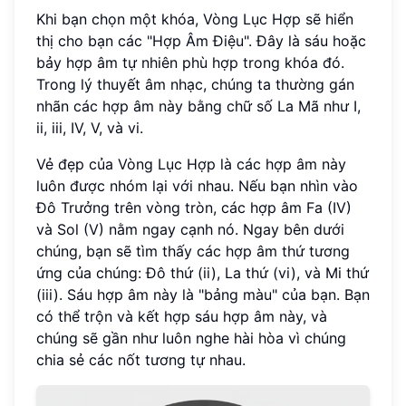
Khi bạn chọn một khóa, Vòng Lục Hợp sẽ hiển
thị cho bạn các "Hợp Âm Điệu". Đây là sáu hoặc
bảy hợp âm tự nhiên phù hợp trong khóa đó.
Trong lý thuyết âm nhạc, chúng ta thường gán
nhãn các hợp âm này bằng chữ số La Mã như I,
ii, iii, IV, V, và vi.
Vẻ đẹp của Vòng Lục Hợp là các hợp âm này
luôn được nhóm lại với nhau. Nếu bạn nhìn vào
Đô Trưởng trên vòng tròn, các hợp âm Fa (IV)
và Sol (V) nằm ngay cạnh nó. Ngay bên dưới
chúng, bạn sẽ tìm thấy các hợp âm thứ tương
ứng của chúng: Đô thứ (ii), La thứ (vi), và Mi thứ
(iii). Sáu hợp âm này là "bảng màu" của bạn. Bạn
có thể trộn và kết hợp sáu hợp âm này, và
chúng sẽ gần như luôn nghe hài hòa vì chúng
chia sẻ các nốt tương tự nhau.