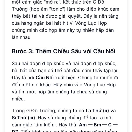
một cảm giác "mở ra". Kết thúc trên G Đô
Trưởng (hợp âm "tonic") làm cho điệp khúc cảm
thấy bắt tai và được giải quyết. Đây là nền tảng
của hàng ngàn bài hát hit vì Vòng Lục Hợp
chứng minh các hợp âm này tự nhiên hấp dẫn
lẫn nhau.
Bước 3: Thêm Chiều Sâu với Cầu Nối
Sau hai đoạn điệp khúc và hai đoạn điệp khúc,
bài hát của bạn có thể bắt đầu cảm thấy lặp lại.
Đây là nơi
Cầu Nối
xuất hiện. Chúng ta muốn đi
đến một nơi khác. Hãy nhìn vào Vòng Lục Hợp
và tìm một hợp âm chúng ta chưa sử dụng
nhiều.
Trong G Đô Trưởng, chúng ta có
La Thứ (ii)
và
Si Thứ (iii)
. Hãy sử dụng chúng để tạo ra một
cảm giác "tìm kiếm". Hãy thử:
Am — Bm — C —
D7
. Tiến trình này leo lên, xây dựng căng thẳng.