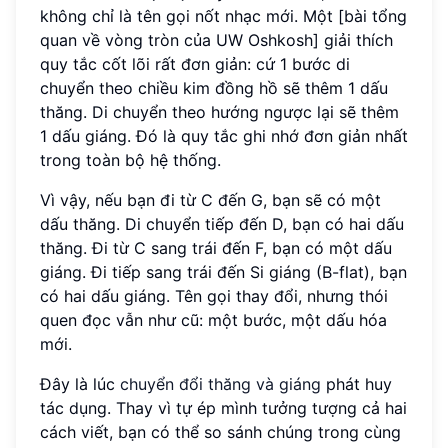
không chỉ là tên gọi nốt nhạc mới. Một [bài tổng
quan về vòng tròn của UW Oshkosh] giải thích
quy tắc cốt lõi rất đơn giản: cứ 1 bước di
chuyển theo chiều kim đồng hồ sẽ thêm 1 dấu
thăng. Di chuyển theo hướng ngược lại sẽ thêm
1 dấu giáng. Đó là quy tắc ghi nhớ đơn giản nhất
trong toàn bộ hệ thống.
Vì vậy, nếu bạn đi từ C đến G, bạn sẽ có một
dấu thăng. Di chuyển tiếp đến D, bạn có hai dấu
thăng. Đi từ C sang trái đến F, bạn có một dấu
giáng. Đi tiếp sang trái đến Si giáng (B-flat), bạn
có hai dấu giáng. Tên gọi thay đổi, nhưng thói
quen đọc vẫn như cũ: một bước, một dấu hóa
mới.
Đây là lúc
chuyển đổi thăng và giáng
phát huy
tác dụng. Thay vì tự ép mình tưởng tượng cả hai
cách viết, bạn có thể so sánh chúng trong cùng