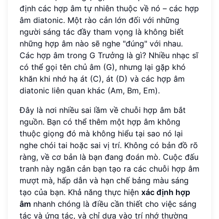
định các hợp âm tự nhiên thuộc về nó – các hợp
âm diatonic. Một rào cản lớn đối với những
người sáng tác đầy tham vọng là không biết
những hợp âm nào sẽ nghe "đúng" với nhau.
Các hợp âm trong G Trưởng là gì? Nhiều nhạc sĩ
có thể gọi tên chủ âm (G), nhưng lại gặp khó
khăn khi nhớ hạ át (C), át (D) và các hợp âm
diatonic liên quan khác (Am, Bm, Em).
Đây là nơi nhiều sai lầm về chuỗi hợp âm bắt
nguồn. Bạn có thể thêm một hợp âm không
thuộc giọng đó mà không hiểu tại sao nó lại
nghe chói tai hoặc sai vị trí. Không có bản đồ rõ
ràng, về cơ bản là bạn đang đoán mò. Cuộc đấu
tranh này ngăn cản bạn tạo ra các chuỗi hợp âm
mượt mà, hấp dẫn và hạn chế bảng màu sáng
tạo của bạn. Khả năng thực hiện
xác định hợp
âm
nhanh chóng là điều cần thiết cho việc sáng
tác và ứng tác, và chỉ dựa vào trí nhớ thường