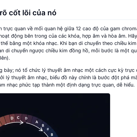
õ cốt lõi của nó
n trực quan về mối quan hệ giữa 12 cao độ của gam chroma
ộ hoạt động bên trong của các khóa, hợp âm và hòa âm. Hã
hế bằng một khóa nhạc. Khi bạn di chuyển theo chiều ki
bạn di chuyển ngược chiều kim đồng hồ, mỗi bước là một q
ên).
ưng bày; nó tổ chức lý thuyết âm nhạc một cách cực kỳ trực 
ởi lý thuyết âm nhạc, biểu đồ này chính là bước đột phá m
m nhạc phức tạp thành một định dạng trực quan, dễ hiểu.