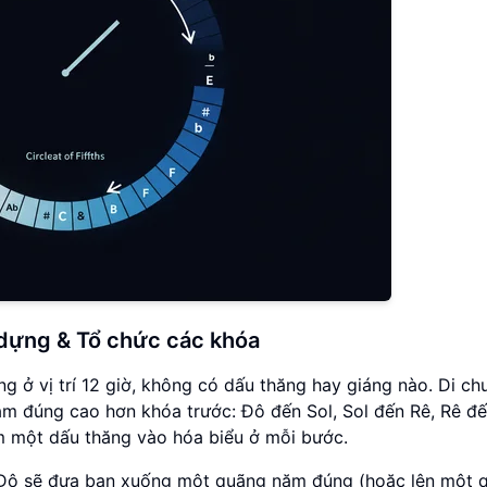
 dựng & Tổ chức các khóa
 ở vị trí 12 giờ, không có dấu thăng hay giáng nào. Di ch
m đúng cao hơn khóa trước: Đô đến Sol, Sol đến Rê, Rê đế
m một dấu thăng vào hóa biểu ở mỗi bước.
ừ Đô sẽ đưa bạn xuống một quãng năm đúng (hoặc lên một 