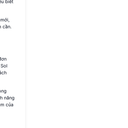
ểu biết
 mới,
 cần.
đơn
 Sol
ách
òng
nh năng
âm của