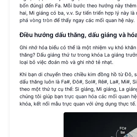
bốn đúng) đến Fa. Mỗi bước theo hướng này thêm 
hai, Mi giáng có ba, v.v. Sự tiến triển hợp lý này
phá vòng tròn
để thấy ngay các mối quan hệ này.
Điều hướng dấu thăng, dấu giáng và hó
Ghi nhớ hóa biểu có thể là một nhiệm vụ khó khăn 
thăng? Dấu giáng thứ tư trong khóa La giáng trưởn
loại bỏ việc đoán mò và ghi nhớ tẻ nhạt.
Khi bạn di chuyển theo chiều kim đồng hồ từ Đô, 
dấu thăng luôn là Fa#, Đô#, Sol#, Rê#, La#, Mi#,
theo một thứ tự cụ thể: Si giáng, Mi giáng, La gi
chúng tôi giúp bạn
trực quan hóa các mối quan h
khóa, kết nối mẫu trực quan với ứng dụng thực tế.