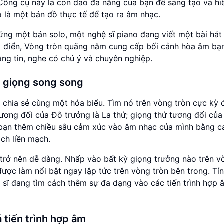
 Công cụ này là con dao đa năng của bạn để sáng tạo và hi
ó là một bản đồ thực tế để tạo ra âm nhạc.
ứng một bản solo, một nghệ sĩ piano đang viết một bài hát
ổ điển, Vòng tròn quãng năm cung cấp bối cảnh hòa âm bạn
ng tin, nghe có chủ ý và chuyên nghiệp.
c giọng song song
 chia sẻ cùng một hóa biểu. Tìm nó trên vòng tròn cực kỳ 
tương đối của Đô trưởng là La thứ; giọng thứ tương đối của
ép bạn thêm chiều sâu cảm xúc vào âm nhạc của mình bằng c
ch liền mạch.
 trở nên dễ dàng. Nhấp vào bất kỳ giọng trưởng nào trên v
được làm nổi bật ngay lập tức trên vòng tròn bên trong. Tí
c sĩ đang tìm cách thêm sự đa dạng vào các tiến trình hợp 
tiến trình hợp âm