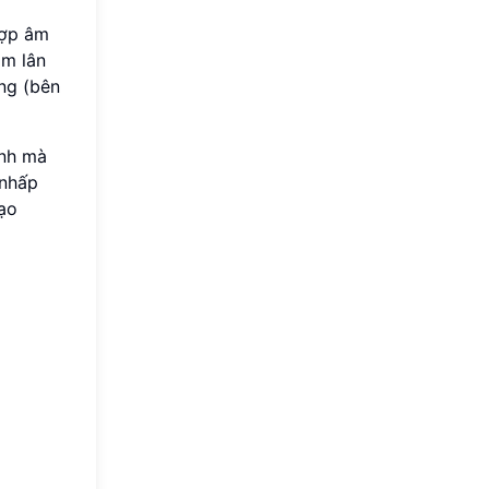
hợp âm
âm lân
ởng (bên
ính mà
 nhấp
ạo