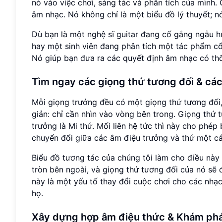
nó vào việc chơi, sáng tác và phân tích của mình.
âm nhạc. Nó không chỉ là một biểu đồ lý thuyết; n
Dù bạn là một nghệ sĩ guitar đang cố gắng ngẫu h
hay một sinh viên đang phân tích một tác phẩm c
Nó giúp bạn đưa ra các quyết định âm nhạc có thô
Tìm ngay các giọng thứ tương đối & cá
Mỗi giọng trưởng đều có một giọng thứ tương đối,
giản: chỉ cần nhìn vào vòng bên trong. Giọng thứ 
trưởng là Mi thứ. Mối liên hệ tức thì này cho ph
chuyển đổi giữa các âm điệu trưởng và thứ một cá
Biểu đồ tương tác của chúng tôi làm cho điều này
tròn bên ngoài, và giọng thứ tương đối của nó sẽ 
này là một yếu tố thay đổi cuộc chơi cho các nhạ
họ.
Xây dựng hợp âm điệu thức & Khám phá 