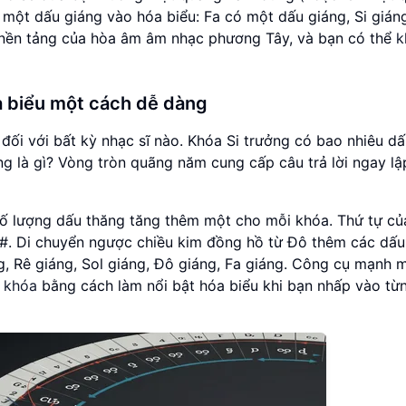
một dấu giáng vào hóa biểu: Fa có một dấu giáng, Si gián
 là nền tảng của hòa âm âm nhạc phương Tây, và bạn có thể
k
a biểu một cách dễ dàng
đối với bất kỳ nhạc sĩ nào. Khóa Si trưởng có bao nhiêu d
g là gì? Vòng tròn quãng năm cung cấp câu trả lời ngay lậ
số lượng dấu thăng tăng thêm một cho mỗi khóa. Thứ tự củ
 Si#. Di chuyển ngược chiều kim đồng hồ từ Đô thêm các dấu
áng, Rê giáng, Sol giáng, Đô giáng, Fa giáng. Công cụ mạnh 
ệ khóa
bằng cách làm nổi bật hóa biểu khi bạn nhấp vào từ