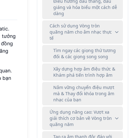
Điều hướng dấu thăng, dấu
giáng và hóa biểu một cách dễ
dàng
Cách sử dụng Vòng tròn
tic.
quãng năm cho âm nhạc thực
y tưởng
tế
m đồng
Tìm ngay các giọng thứ tương
uãng
đối & các giọng song song
Xây dựng hợp âm điệu thức &
quan.
Khám phá tiến trình hợp âm
à bạn
Nắm vững chuyển điệu mượt
mà & Thay đổi khóa trong âm
nhạc của bạn
Ứng dụng nâng cao: Vượt xa
giải thích cơ bản về Vòng tròn
quãng năm
Tạo ra âm thanh độc đáo với