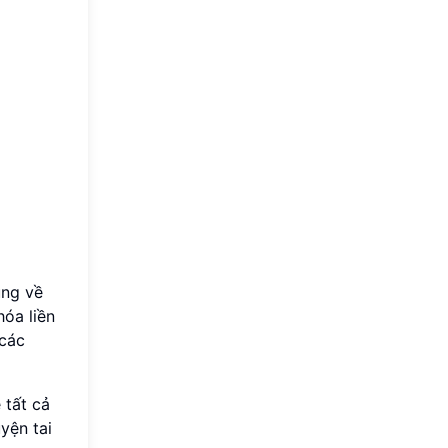
ụng về
óa liền
 các
 tất cả
yện tai