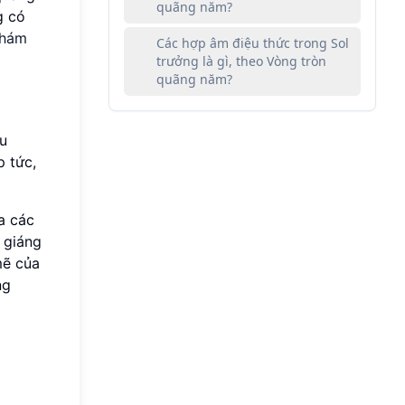
quãng năm?
g có
hám
Các hợp âm điệu thức trong Sol
trưởng là gì, theo Vòng tròn
quãng năm?
ấu
p tức,
a các
 giáng
mẽ của
ng