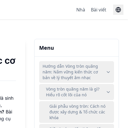
Nhà
Bài viết
Menu
c cơ
Hướng dẫn Vòng tròn quãng
năm: Nắm vững kiến thức cơ
bản về lý thuyết âm nhạc
Vòng tròn quãng năm là gì?
Hiểu rõ cốt lõi của nó
à sinh
,
Giải phẫu vòng tròn: Cách nó
m?
Bài
được xây dựng & Tổ chức các
khóa
ng cụ