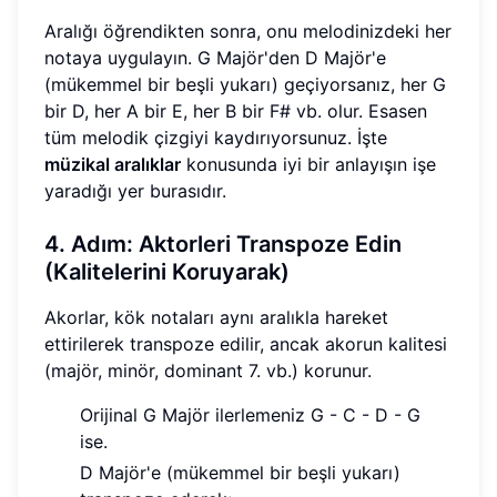
Aralığı öğrendikten sonra, onu melodinizdeki her
notaya uygulayın. G Majör'den D Majör'e
(mükemmel bir beşli yukarı) geçiyorsanız, her G
bir D, her A bir E, her B bir F# vb. olur. Esasen
tüm melodik çizgiyi kaydırıyorsunuz. İşte
müzikal aralıklar
konusunda iyi bir anlayışın işe
yaradığı yer burasıdır.
4. Adım: Aktorleri Transpoze Edin
(Kalitelerini Koruyarak)
Akorlar, kök notaları aynı aralıkla hareket
ettirilerek transpoze edilir, ancak akorun kalitesi
(majör, minör, dominant 7. vb.) korunur.
Orijinal G Majör ilerlemeniz G - C - D - G
ise.
D Majör'e (mükemmel bir beşli yukarı)