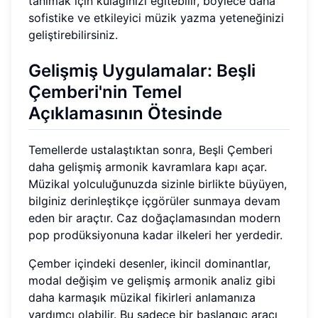
tanımak için kulağınızı eğitebilir, böylece daha
sofistike ve etkileyici müzik yazma yeteneğinizi
geliştirebilirsiniz.
Gelişmiş Uygulamalar: Beşli
Çemberi'nin Temel
Açıklamasının Ötesinde
Temellerde ustalaştıktan sonra, Beşli Çemberi
daha gelişmiş armonik kavramlara kapı açar.
Müzikal yolculuğunuzda sizinle birlikte büyüyen,
bilginiz derinleştikçe içgörüler sunmaya devam
eden bir araçtır. Caz doğaçlamasından modern
pop prodüksiyonuna kadar ilkeleri her yerdedir.
Çember içindeki desenler, ikincil dominantlar,
modal değişim ve gelişmiş armonik analiz gibi
daha karmaşık müzikal fikirleri anlamanıza
yardımcı olabilir. Bu sadece bir başlangıç aracı