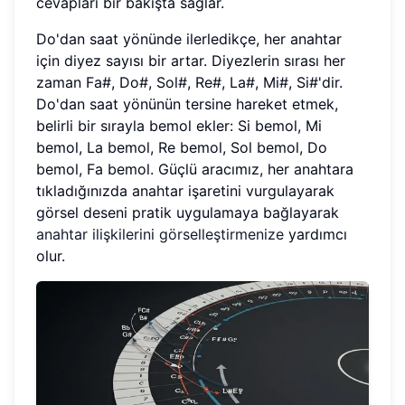
cevapları bir bakışta sağlar.
Do'dan saat yönünde ilerledikçe, her anahtar
için diyez sayısı bir artar. Diyezlerin sırası her
zaman Fa#, Do#, Sol#, Re#, La#, Mi#, Si#'dir.
Do'dan saat yönünün tersine hareket etmek,
belirli bir sırayla bemol ekler: Si bemol, Mi
bemol, La bemol, Re bemol, Sol bemol, Do
bemol, Fa bemol. Güçlü aracımız, her anahtara
tıkladığınızda anahtar işaretini vurgulayarak
görsel deseni pratik uygulamaya bağlayarak
anahtar ilişkilerini görselleştirmenize
yardımcı
olur.