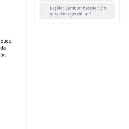
Beşliler Çemberi basçılar için
gerçekten gerekli mi?
ipucu,
ada
ır.