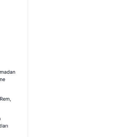
olmadan
ine
 Rem,
n
ları