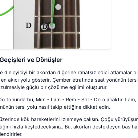
 Geçişleri ve Dönüşler
 ve dinleyiciyi bir akordan diğerine rahatsız edici atlamalar 
e en akıcı yolu gösterir. Çember etrafında saat yönünün ters
zülmesiyle güçlü bir çözülme eğilimi oluşturur.
r. Do tonunda bu, Mim - Lam - Rem - Sol - Do olacaktır. Lam,
nün tersi yolu nasıl takip ettiğine dikkat edin.
üzerinde kök hareketlerini izlemeye çalışın. Çoğu yürüyüşü
tiğini hızla keşfedeceksiniz. Bu, akorları destekleyen bas hat
endirirler.