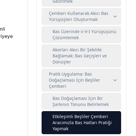
Gezinmek
Çemberi Kullanarak Akıcı Bas
Yürüyüşleri Oluşturmak
mli
Bas Üzerinde ii-V-I Yürüyüşünü
viyeye
Çözümlemek
Akorları Akıcı Bir Şekilde
Bağlamak: Bas Geçişleri ve
Dönüşler
Pratik Uygulama: Bas
Doğaçlaması İçin Beşliler
Çemberi
Bas Doğaçlaması İçin Bir
Şarkının Tonunu Belirlemek
Etkileşimli Beşliler Çemberi
Aracımızla Bas Hatları Pratiği
Yapmak