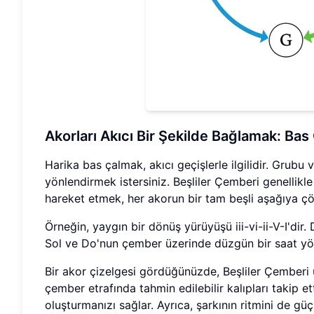
Akorları Akıcı Bir Şekilde Bağlamak: Bas
Harika bas çalmak, akıcı geçişlerle ilgilidir. Grubu
yönlendirmek istersiniz. Beşliler Çemberi genellikl
hareket etmek, her akorun bir tam beşli aşağıya çö
Örneğin, yaygın bir dönüş yürüyüşü iii-vi-ii-V-I'di
Sol ve Do'nun çember üzerinde düzgün bir saat yönü
Bir akor çizelgesi gördüğünüzde, Beşliler Çemberi 
çember etrafında tahmin edilebilir kalıpları takip et
oluşturmanızı sağlar. Ayrıca, şarkının ritmini de güçl