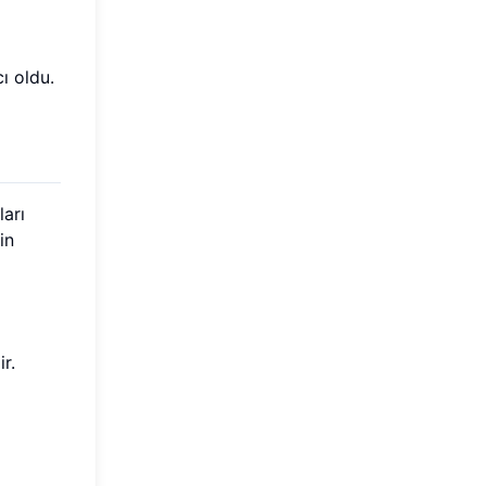
ı oldu.
ları
in
r.