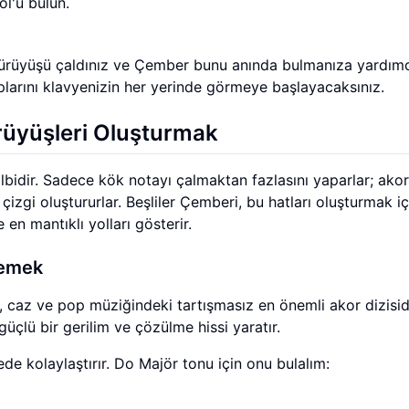
ol'u bulun.
-I yürüyüşü çaldınız ve Çember bunu anında bulmanıza yardımc
plarını klavyenizin her yerinde görmeye başlayacaksınız.
rüyüşleri Oluşturmak
albidir. Sadece kök notayı çalmaktan fazlasını yaparlar; akor
çizgi oluştururlar. Beşliler Çemberi, bu hatları oluşturmak iç
n mantıklı yolları gösterir.
lemek
ir), caz ve pop müziğindeki tartışmasız en önemli akor dizisidi
güçlü bir gerilim ve çözülme hissi yaratır.
ede kolaylaştırır. Do Majör tonu için onu bulalım: