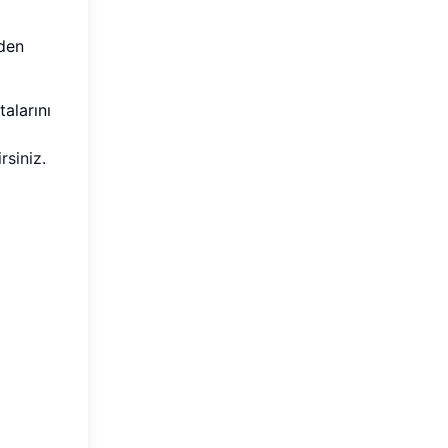
zden
talarını
rsiniz
.