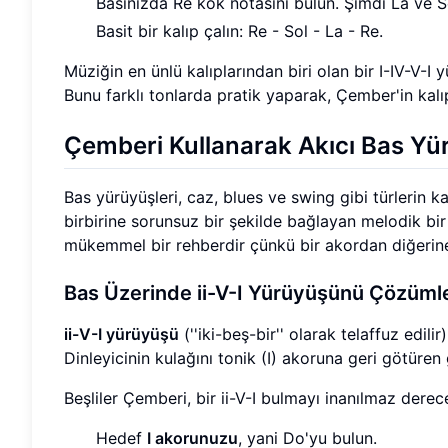
Basınızda Re kök notasını bulun. Şimdi La ve S
Basit bir kalıp çalın: Re - Sol - La - Re.
Müziğin en ünlü kalıplarından biri olan bir I-IV-V
Bunu farklı tonlarda pratik yaparak, Çember'in kalı
Çemberi Kullanarak Akıcı Bas Yü
Bas yürüyüşleri, caz, blues ve swing gibi türlerin k
birbirine sorunsuz bir şekilde bağlayan melodik bir 
mükemmel bir rehberdir çünkü bir akordan diğerine e
Bas Üzerinde ii-V-I Yürüyüşünü Çözüm
ii-V-I yürüyüşü
(''iki-beş-bir'' olarak telaffuz edil
Dinleyicinin kulağını tonik (I) akoruna geri götüren 
Beşliler Çemberi, bir ii-V-I bulmayı inanılmaz derec
Hedef
I akorunuzu
, yani Do'yu bulun.