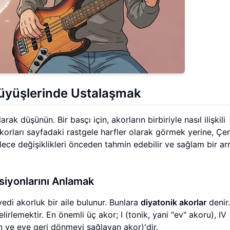
rüyüşlerinde Ustalaşmak
ak düşünün. Bir basçı için, akorların birbiriyle nasıl ilişkili
 Akorları sayfadaki rastgele harfler olarak görmek yerine, Ç
böylece değişiklikleri önceden tahmin edebilir ve sağlam bir a
siyonlarını Anlamak
yedi akorluk bir aile bulunur. Bunlara
diyatonik akorlar
denir.
irlemektir. En önemli üç akor; I (tonik, yani "ev" akoru), IV
n ve eve geri dönmeyi sağlayan akor)'dir.