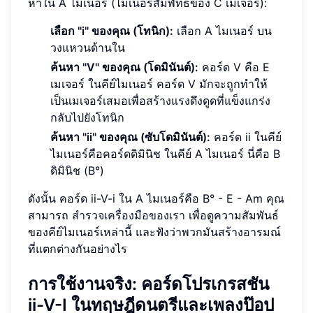
หาใน A ไมเนอร์ (ไมเนอร์สัมพัทธ์ของ C เมเจอร์):
เลือก "i" ของคุณ (โทนิก):
เลือก A ไมเนอร์ บน
วงแหวนด้านใน
ค้นหา "V" ของคุณ (โดมินันต์):
คอร์ด V คือ E
เมเจอร์ ในคีย์ไมเนอร์ คอร์ด V มักจะถูกทำให้
เป็นเมเจอร์เสมอเพื่อสร้างแรงดึงดูดที่แข็งแกร่ง
กลับไปยังโทนิก
ค้นหา "ii" ของคุณ (ซับโดมินันต์):
คอร์ด ii ในคีย์
ไมเนอร์คือคอร์ดดิมินิช ในคีย์ A ไมเนอร์ นี่คือ B
ดิมินิช (B°)
ดังนั้น คอร์ด ii-V-i ใน A ไมเนอร์คือ B° - E - Am คุณ
สามารถ
สำรวจเครื่องมือของเรา
เพื่อดูความสัมพันธ์
ของคีย์ไมเนอร์เหล่านี้ และฟังว่าพวกมันสร้างอารมณ์
ที่แตกต่างกันอย่างไร
การใช้งานจริง: คอร์ดโปรเกรสชัน
ii-V-I ในทฤษฎีดนตรีและเพลงป๊อป