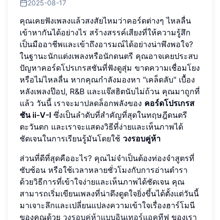
2025-08-17
คุณเคยฟังเพลงแล้วสงสัยไหมว่าคอร์ดต่างๆ ไหลลื่น
เข้าหากันได้อย่างไร สร้างสรรค์เสียงที่ให้ความรู้สึก
เป็นมืออาชีพและเข้าถึงอารมณ์ได้อย่างน่าพึงพอใจ?
ในฐานะนักแต่งเพลงหรือนักดนตรี คุณอาจเคยประสบ
ปัญหาคอร์ดโปรเกรสชันที่ฟังดูสุ่ม ขาดความเชื่อมโยง
หรือไม่ไหลลื่น หากคุณกำลังมองหา "เคล็ดลับ" เบื้อง
หลังเพลงป๊อป, R&B และแจ๊สฮิตนับไม่ถ้วน คุณมาถูกที่
แล้ว วันนี้ เราจะมาปลดล็อกพลังของ
คอร์ดโปรเกรส
ชัน ii-V-I
ซึ่งเป็นลำดับที่สำคัญที่สุดในทฤษฎีดนตรี
ตะวันตก และเราจะแสดงวิธีที่ง่ายและเห็นภาพได้
ชัดเจนในการเรียนรู้มันโดยใช้
วงรอบคู่ห้า
ส่วนที่ดีที่สุดคืออะไร? คุณไม่จำเป็นต้องท่องจำสูตรที่
ซับซ้อน หรือใช้เวลาหลายชั่วโมงกับการอ่านตำรา
ด้วยวิธีการที่เข้าใจง่ายและเห็นภาพได้ชัดเจน คุณ
สามารถเริ่มเขียนเพลงที่น่าดึงดูดใจยิ่งขึ้นได้ตั้งแต่วันนี้
มาเจาะลึกและเปลี่ยนแปลงความเข้าใจเรื่องฮาร์โมนี
ของคุณด้วย
วงรอบคู่ห้าแบบอินเทอร์แอคทีฟ
ของเรา