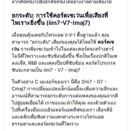
จากคีย์หนึ่งไปยังอีกคีย์หนึ่งได้อย่างง่ายดายเพียงใด
ยกระดับ: การใช้คอร์ดเซเว่นเพื่อเสียงที่
ไพเราะยิ่งขึ้น (iim7-V7-Imaj7)
เมื่อคุณคุ้นเคยกับไทรแอด ii-V-I พื้นฐานแล้ว คุณ
สามารถ "ยกระดับ" เสียงของคุณได้โดยใช้
คอร์ดเซ
เว่น
การเพิ่มเซเว่นเข้าไปในแต่ละคอร์ดจะสร้างฮาร์
โมนีที่ไพเราะและซับซ้อนยิ่งขึ้น ซึ่งเป็นเรื่องปกติในเพ
ลงแจ๊ส, R&B และเพลงป๊อปที่ซับซ้อน คอร์ดโปรเกรส
ชันจะกลายเป็น iim7 - V7 - Imaj7
ในตัวอย่าง C เมเจอร์ของเรา นี่คือ Dm7 - G7 -
Cmaj7 การเปลี่ยนแปลงเล็กน้อยนี้จะเพิ่มความลึกและ
อารมณ์ที่สามารถยกระดับการแต่งเพลงของคุณจากดี
ไปสู่ยอดเยี่ยมได้ เราขอแนะนำให้คุณ
ลองด้วยตัวเอง
ไปที่เครื่องมือแบบอินเทอร์แอคทีฟของเรา เลือกคีย์
และคลิกเพื่อฟังความแตกต่างระหว่างไทรแอด
ธรรมดาและคอร์ดเซเว่นที่ไพเราะ