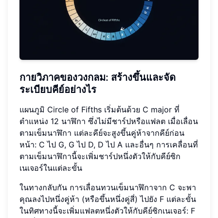
กายวิภาคของวงกลม: สร้างขึ้นและจัด
ระเบียบคีย์อย่างไร
แผนภูมิ Circle of Fifths เริ่มต้นด้วย C major ที่
ตำแหน่ง 12 นาฬิกา ซึ่งไม่มีชาร์ปหรือแฟลต เมื่อเลื่อน
ตามเข็มนาฬิกา แต่ละคีย์จะสูงขึ้นคู่ห้าจากคีย์ก่อน
หน้า: C ไป G, G ไป D, D ไป A และอื่นๆ การเคลื่อนที่
ตามเข็มนาฬิกานี้จะเพิ่มชาร์ปหนึ่งตัวให้กับคีย์ซิก
เนเจอร์ในแต่ละขั้น
ในทางกลับกัน การเลื่อนทวนเข็มนาฬิกาจาก C จะพา
คุณลงไปหนึ่งคู่ห้า (หรือขึ้นหนึ่งคู่สี่) ไปยัง F แต่ละขั้น
ในทิศทางนี้จะเพิ่มแฟลตหนึ่งตัวให้กับคีย์ซิกเนเจอร์: F