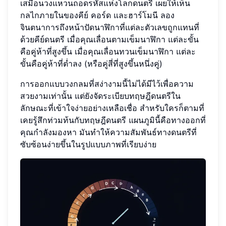
เสมือนวงแหวนถอดรหัสแห่งโลกดนตรี เผยให้เห็น
กลไกภายในของคีย์ คอร์ด และฮาร์โมนี ลอง
จินตนาการถึงหน้าปัดนาฬิกาที่แต่ละตัวเลขถูกแทนที่
ด้วยคีย์ดนตรี เมื่อคุณเลื่อนตามเข็มนาฬิกา แต่ละขั้น
คือคู่ห้าที่สูงขึ้น เมื่อคุณเลื่อนทวนเข็มนาฬิกา แต่ละ
ขั้นคือคู่ห้าที่ต่ำลง (หรือคู่สี่ที่สูงขึ้นหนึ่งคู่)
การออกแบบวงกลมที่สง่างามนี้ไม่ได้มีไว้เพื่อความ
สวยงามเท่านั้น แต่ยังจัดระเบียบทฤษฎีดนตรีใน
ลักษณะที่เข้าใจง่ายอย่างเหลือเชื่อ สำหรับใครก็ตามที่
เคยรู้สึกท่วมท้นกับทฤษฎีดนตรี แผนภูมินี้คือทางออกที่
คุณกำลังมองหา มันทำให้ความสัมพันธ์ทางดนตรีที่
ซับซ้อนง่ายขึ้นในรูปแบบภาพที่เรียบง่าย