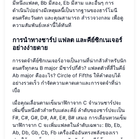
มีหนึ่งแฟลต, Bb มีสอง, Eb มีสาม และอื่นๆ การ
ดำเนินไปอย่างมีเหตุผลนี้เป็นรากฐานของฮาร์โมนี
ดนตรีตะวันตก และคุณสามารถ
สำรวจวงกลม
เพื่อดู
ความสัมพันธ์เหล่านี้ได้ทันที
การนำทางชาร์ป แฟลต และคีย์ซิกเนเจอร์
อย่างง่ายดาย
การจดจำคีย์ซิกเนเจอร์อาจเป็นงานที่น่ากลัวสำหรับนัก
ดนตรีทุกคน B major มีชาร์ปกี่ตัว? แฟลตตัวที่สี่ในคีย์
Ab major คืออะไร? Circle of Fifths ให้คำตอบได้
อย่างรวดเร็ว กำจัดความคาดเดาและการจดจำที่น่า
เบื่อ
เมื่อคุณเลื่อนตามเข็มนาฬิกาจาก C จำนวนชาร์ปจะ
เพิ่มขึ้นหนึ่งตัวสำหรับแต่ละคีย์ ลำดับของชาร์ปจะเป็น
F#, C#, G#, D#, A#, E#, B# เสมอ การเลื่อนทวนเข็ม
นาฬิกาจาก C จะเพิ่มแฟลตในลำดับเฉพาะ: Bb, Eb,
Ab, Db, Gb, Cb, Fb เครื่องมืออันทรงพลังของเรา