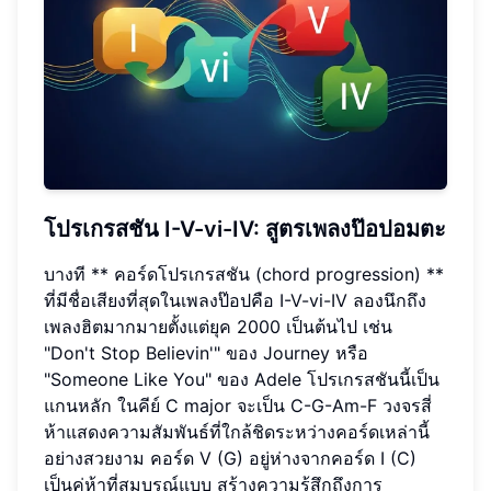
โปรเกรสชัน I-V-vi-IV: สูตรเพลงป๊อปอมตะ
บางที ** คอร์ดโปรเกรสชัน (chord progression) **
ที่มีชื่อเสียงที่สุดในเพลงป๊อปคือ I-V-vi-IV ลองนึกถึง
เพลงฮิตมากมายตั้งแต่ยุค 2000 เป็นต้นไป เช่น
"Don't Stop Believin'" ของ Journey หรือ
"Someone Like You" ของ Adele โปรเกรสชันนี้เป็น
แกนหลัก ในคีย์ C major จะเป็น C-G-Am-F วงจรสี่
ห้าแสดงความสัมพันธ์ที่ใกล้ชิดระหว่างคอร์ดเหล่านี้
อย่างสวยงาม คอร์ด V (G) อยู่ห่างจากคอร์ด I (C)
เป็นคู่ห้าที่สมบูรณ์แบบ สร้างความรู้สึกถึงการ