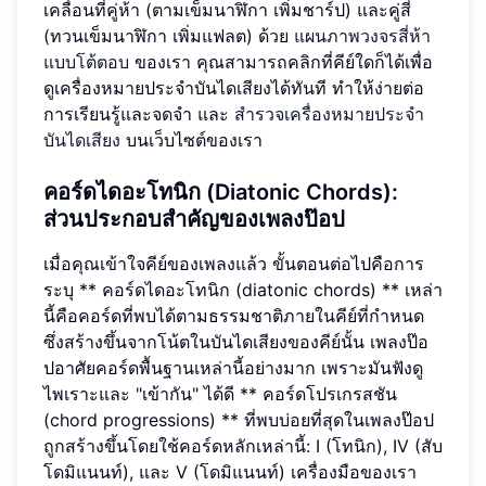
เคลื่อนที่คู่ห้า (ตามเข็มนาฬิกา เพิ่มชาร์ป) และคู่สี่
(ทวนเข็มนาฬิกา เพิ่มแฟลต) ด้วย
แผนภาพวงจรสี่ห้า
แบบโต้ตอบ
ของเรา คุณสามารถคลิกที่คีย์ใดก็ได้เพื่อ
ดูเครื่องหมายประจำบันไดเสียงได้ทันที ทำให้ง่ายต่อ
การเรียนรู้และจดจำ และ
สำรวจเครื่องหมายประจำ
บันไดเสียง
บนเว็บไซต์ของเรา
คอร์ดไดอะโทนิก (Diatonic Chords):
ส่วนประกอบสำคัญของเพลงป๊อป
เมื่อคุณเข้าใจคีย์ของเพลงแล้ว ขั้นตอนต่อไปคือการ
ระบุ ** คอร์ดไดอะโทนิก (diatonic chords) ** เหล่า
นี้คือคอร์ดที่พบได้ตามธรรมชาติภายในคีย์ที่กำหนด
ซึ่งสร้างขึ้นจากโน้ตในบันไดเสียงของคีย์นั้น เพลงป๊อ
ปอาศัยคอร์ดพื้นฐานเหล่านี้อย่างมาก เพราะมันฟังดู
ไพเราะและ "เข้ากัน" ได้ดี ** คอร์ดโปรเกรสชัน
(chord progressions) ** ที่พบบ่อยที่สุดในเพลงป๊อป
ถูกสร้างขึ้นโดยใช้คอร์ดหลักเหล่านี้: I (โทนิก), IV (สับ
โดมิแนนท์), และ V (โดมิแนนท์) เครื่องมือของเรา