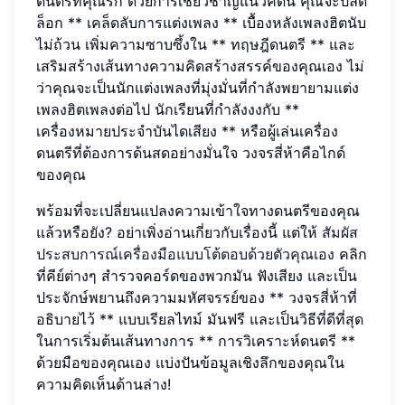
ดนตรีที่คุณรัก ด้วยการเชี่ยวชาญแนวคิดนี้ คุณจะปลด
ล็อก ** เคล็ดลับการแต่งเพลง ** เบื้องหลังเพลงฮิตนับ
ไม่ถ้วน เพิ่มความซาบซึ้งใน ** ทฤษฎีดนตรี ** และ
เสริมสร้างเส้นทางความคิดสร้างสรรค์ของคุณเอง ไม่
ว่าคุณจะเป็นนักแต่งเพลงที่มุ่งมั่นที่กำลังพยายามแต่ง
เพลงฮิตเพลงต่อไป นักเรียนที่กำลังงงกับ **
เครื่องหมายประจำบันไดเสียง ** หรือผู้เล่นเครื่อง
ดนตรีที่ต้องการด้นสดอย่างมั่นใจ วงจรสี่ห้าคือไกด์
ของคุณ
พร้อมที่จะเปลี่ยนแปลงความเข้าใจทางดนตรีของคุณ
แล้วหรือยัง? อย่าเพิ่งอ่านเกี่ยวกับเรื่องนี้ แต่ให้
สัมผัส
ประสบการณ์เครื่องมือแบบโต้ตอบด้วยตัวคุณเอง
คลิก
ที่คีย์ต่างๆ สำรวจคอร์ดของพวกมัน ฟังเสียง และเป็น
ประจักษ์พยานถึงความมหัศจรรย์ของ ** วงจรสี่ห้าที่
อธิบายไว้ ** แบบเรียลไทม์ มันฟรี และเป็นวิธีที่ดีที่สุด
ในการเริ่มต้นเส้นทางการ ** การวิเคราะห์ดนตรี **
ด้วยมือของคุณเอง แบ่งปันข้อมูลเชิงลึกของคุณใน
ความคิดเห็นด้านล่าง!