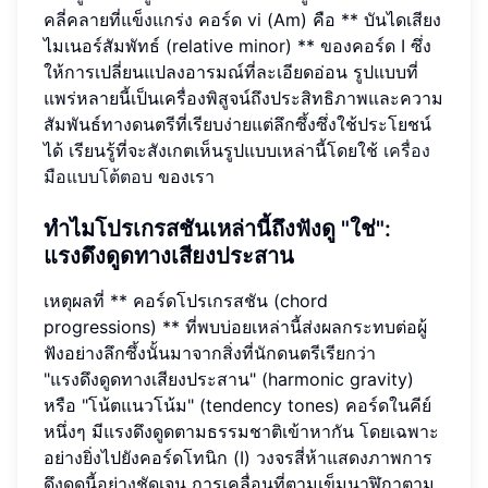
คลี่คลายที่แข็งแกร่ง คอร์ด vi (Am) คือ ** บันไดเสียง
ไมเนอร์สัมพัทธ์ (relative minor) ** ของคอร์ด I ซึ่ง
ให้การเปลี่ยนแปลงอารมณ์ที่ละเอียดอ่อน รูปแบบที่
แพร่หลายนี้เป็นเครื่องพิสูจน์ถึงประสิทธิภาพและความ
สัมพันธ์ทางดนตรีที่เรียบง่ายแต่ลึกซึ้งซึ่งใช้ประโยชน์
ได้ เรียนรู้ที่จะสังเกตเห็นรูปแบบเหล่านี้โดยใช้
เครื่อง
มือแบบโต้ตอบ
ของเรา
ทำไมโปรเกรสชันเหล่านี้ถึงฟังดู "ใช่":
แรงดึงดูดทางเสียงประสาน
เหตุผลที่ ** คอร์ดโปรเกรสชัน (chord
progressions) ** ที่พบบ่อยเหล่านี้ส่งผลกระทบต่อผู้
ฟังอย่างลึกซึ้งนั้นมาจากสิ่งที่นักดนตรีเรียกว่า
"แรงดึงดูดทางเสียงประสาน" (harmonic gravity)
หรือ "โน้ตแนวโน้ม" (tendency tones) คอร์ดในคีย์
หนึ่งๆ มีแรงดึงดูดตามธรรมชาติเข้าหากัน โดยเฉพาะ
อย่างยิ่งไปยังคอร์ดโทนิก (I) วงจรสี่ห้าแสดงภาพการ
ดึงดูดนี้อย่างชัดเจน การเคลื่อนที่ตามเข็มนาฬิกาตาม