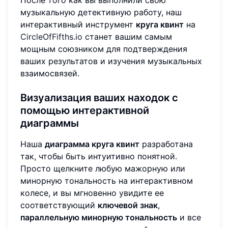
После того как вы выполнили свою
музыкальную детективную работу, наш
интерактивный инструмент
круга квинт
на
CircleOfFifths.io
станет вашим самым
мощным союзником для подтверждения
ваших результатов и изучения музыкальных
взаимосвязей.
Визуализация ваших находок с
помощью
интерактивной
диаграммы
Наша
диаграмма круга квинт
разработана
так, чтобы быть интуитивно понятной.
Просто щелкните любую мажорную или
минорную тональность на интерактивном
колесе, и вы мгновенно увидите ее
соответствующий
ключевой знак
,
параллельную минорную тональность
и все