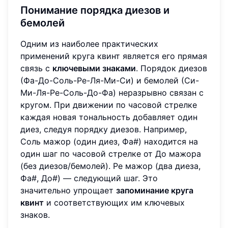
Понимание порядка диезов и
бемолей
Одним из наиболее практических
применений круга квинт является его прямая
связь с
ключевыми знаками
. Порядок диезов
(Фа-До-Соль-Ре-Ля-Ми-Си) и бемолей (Си-
Ми-Ля-Ре-Соль-До-Фа) неразрывно связан с
кругом. При движении по часовой стрелке
каждая новая тональность добавляет один
диез, следуя порядку диезов. Например,
Соль мажор (один диез, Фа#) находится на
один шаг по часовой стрелке от До мажора
(без диезов/бемолей). Ре мажор (два диеза,
Фа#, До#) — следующий шаг. Это
значительно упрощает
запоминание круга
квинт
и соответствующих им ключевых
знаков.