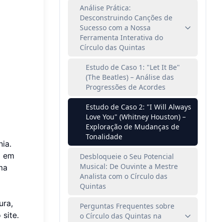
Análise Prática:
Desconstruindo Canções de
Sucesso com a Nossa
Ferramenta Interativa do
Círculo das Quintas
Estudo de Caso 1: "Let It Be"
(The Beatles) – Análise das
Progressões de Acordes
Estudo de Caso 2: "I Will Always
Love You" (Whitney Houston) –
Exploração de Mudanças de
Tonalidade
ia.
o em
Desbloqueie o Seu Potencial
Musical: De Ouvinte a Mestre
ma
Analista com o Círculo das
Quintas
o
ura,
Perguntas Frequentes sobre
site.
o Círculo das Quintas na