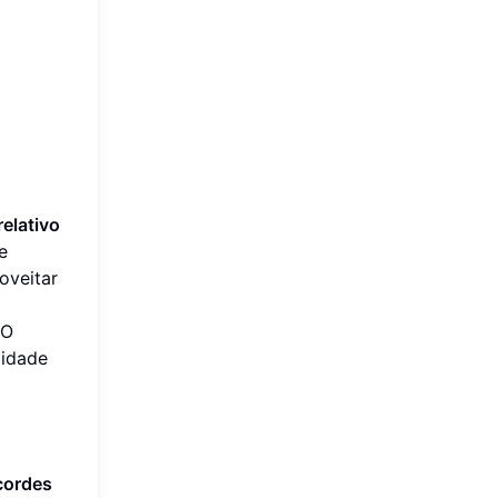
relativo
e
oveitar
 O
lidade
cordes