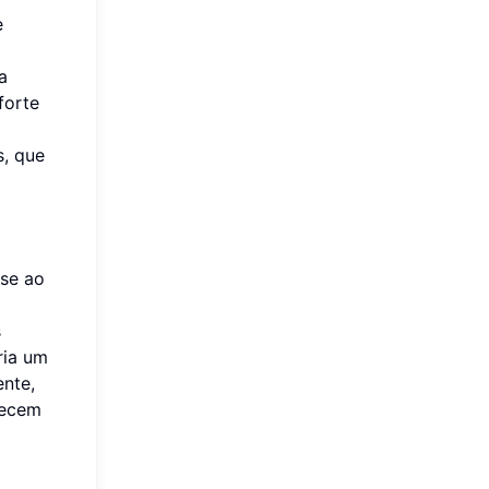
e
a
forte
s, que
se ao
s
ria um
ente,
recem