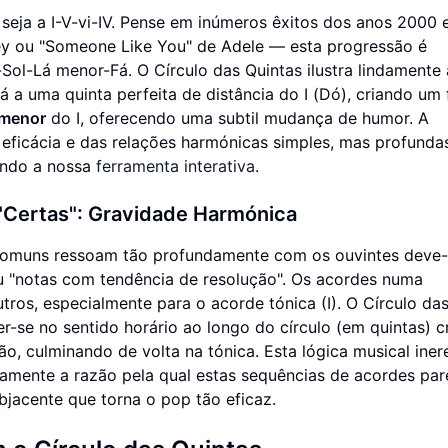
eja a I-V-vi-IV. Pense em inúmeros êxitos dos anos 2000 
ney ou "Someone Like You" de Adele — esta progressão é
Sol-Lá menor-Fá. O Círculo das Quintas ilustra lindamente 
á a uma quinta perfeita de distância do I (Dó), criando um 
 menor
do I, oferecendo uma subtil mudança de humor. A
eficácia e das relações harmónicas simples, mas profunda
sando a nossa
ferramenta interativa
.
"Certas": Gravidade Harmónica
omuns ressoam tão profundamente com os ouvintes deve-
 "notas com tendência de resolução". Os acordes numa
tros, especialmente para o acorde tónica (I). O Círculo da
r-se no sentido horário ao longo do círculo (em quintas) c
o, culminando de volta na tónica. Esta lógica musical iner
isamente a razão pela qual estas sequências de acordes pa
jacente que torna o pop tão eficaz.