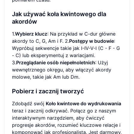
Jak używać koła kwintowego dla
akordów
1.
Wybierz klucz
: Na przykład w C-dur główne
akordy to C, G, Am i F. 2.
Postępy w budowie
:
Wypróbuj sekwencje takie jak I-IV-V-I (C - F - G
- C) lub eksperymentuj z wariacjami.
3.
Przeglądanie osób niepełnoletnich
: Użyj
wewnętrznego okręgu, aby włączyć akordy
molowe, takie jak Am lub Dm.
Pobierz i zacznij tworzyć
Zdobądź swój
Koło kwintowe do wydrukowania
teraz i zacznij odkrywać. Połącz go z naszym
interaktywnym narzędziem, aby ćwiczyć
progresje akordów, rozumieć kluczowe relacje i
komponować jak profesjonalista. Jest darmowy,