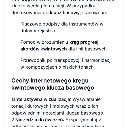
klucze według ich relacji. W przypadku
dostosowania do
klucz basowy
, stanowi on:
Kluczowe podpisy dla instrumentów w
dolnym rejestrze.
Pomoc w zrozumieniu
krąg progresji
akordów kwintowych
dla linii basowych.
Przewodnik po transpozycji i harmonizacji
w kompozycjach o niskich tonach.
Cechy internetowego kręgu
kwintowego klucza basowego
1.
Interaktywna wizualizacja
: Wyświetlanie
tonacji durowych i molowych wraz z ich
odpowiednimi notacjami klucza basowego.
2.
Narzędzia do ćwiczeń
: Eksperymentuj z
odtwarzaniem w czasie rzeczywistym
krąg