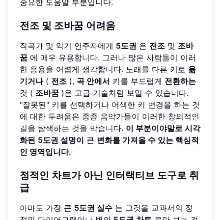
중요한 도움말 부분입니다.
전조
및
조바꿈
어려움
작곡가 및 악기 연주자에게
5도권
은
전조
및
조바
꿈
에 매우 유용합니다. 그러나 많은 사람들이 이러
한 응용을 어렵게 생각합니다. 노래를 다른 키로
옮
기거나
(
전조
),
곡 안에서
키를 부드럽게
전환하는
것 (
조바꿈
)은 고급 기술처럼 보일 수 있습니다.
"잘못된" 키를 선택하거나 어색한 키 변경을 하는 것
에 대한 두려움은 종종 음악가들이 이러한 창의적인
길을 탐색하는 것을 막습니다.
이 부분이야말로 시각
화된
5도권 설명이
큰
변화를 가져올 수 있는 핵심적
인 영역입니다.
정적인 차트가 아닌 인터랙티브 도구로 취
급
아마도 가장 큰
5도권 실수
는 그것을 교과서의 정
적인 다이어그램이나 벽의
5도권 차트
로만 보는 것