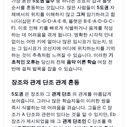
가장 흔한
5도권 실수
중 하나는 조표의 샵과 플랫
순서를 혼동하는 것입니다. 많은 사람들이
5도권
자
체에서의 위치를 이해하지 않고
그저
암기하려고 합
니다(샵은 F-C-G-D-A-E-B, 플랫은 B-E-A-D-G-C-
F). 이로 인해 키를 빠르게 식별하거나 음계를 작성
하는 데 어려움을 겪게 됩니다. 명확한 시각적 안내
없이는 어떤 키에 얼마나 많은 임시표가 있는지, 또
는 그 임시표가 오선지에 어디에 위치하는지를 기억
하는 것이 추측처럼 느껴질 수 있습니다. 이러한
기
초적인 오류는
당신의 전체
음악 이론 학습
여정 전
반에 걸쳐 발목을 잡을 수 있습니다.
장조와
관계 단조
관계 혼동
5도권
은 장조와 그
관계 단조
의 관계를 아름답게
보여줍니다. 그러나 많은 학습자들이 이러한 쌍을
즉시 식별하는 데 어려움을 겪습니다. 그들은 C 장
조가 A 단조와 관련이 있다는 것을 알 수 있지만, Eb
장조가 제시되었을 때 그
관계 단조인
C 단조를 즉