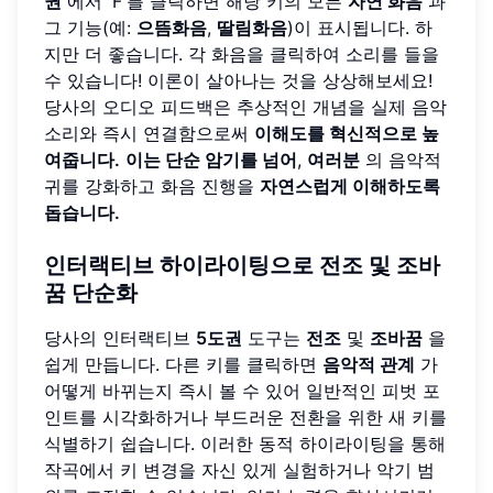
권
에서 'F'를 클릭하면 해당 키의 모든
자연 화음
과
그 기능(예:
으뜸화음
,
딸림화음
)이 표시됩니다. 하
지만 더 좋습니다. 각 화음을 클릭하여 소리를 들을
수 있습니다! 이론이 살아나는 것을 상상해보세요!
당사의 오디오 피드백은 추상적인 개념을 실제 음악
소리와 즉시 연결함으로써
이해도를 혁신적으로 높
여줍니다.
이는 단순 암기를 넘어
,
여러분
의 음악적
귀를 강화하고 화음 진행을
자연스럽게 이해하도록
돕습니다.
인터랙티브 하이라이팅으로
전조
및
조바
꿈
단순화
당사의 인터랙티브
5도권
도구는
전조
및
조바꿈
을
쉽게 만듭니다. 다른 키를 클릭하면
음악적 관계
가
어떻게 바뀌는지 즉시 볼 수 있어 일반적인 피벗 포
인트를 시각화하거나 부드러운 전환을 위한 새 키를
식별하기 쉽습니다. 이러한 동적 하이라이팅을 통해
작곡에서 키 변경을 자신 있게 실험하거나 악기 범