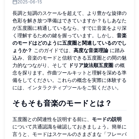
2025-06-15
長調と短調のスケールを超えて、より豊かな旋律の
色彩を解き放つ準備はできていますか？もしあなた
が五度圏に精通しているなら、すでに音楽をより深
く理解するための鍵を握っています。しかし、
音楽
のモードはどのように五度圏と関連しているのでし
ょうか？
このガイドでは、
高度な音楽理論
に踏み
込み、音楽のモードと信頼できる五度圏との間の魅
力的なつながり、そして
ドリア旋法順五度圏
の概
念を探ります。作曲ツールキットと理解を深める準
備をしてください。これらの概念を実際に体験する
には、
インタラクティブツールをご覧ください
。
そもそも音楽のモードとは？
五度圏との関連性を説明する前に、
モードの説明
について共通認識を確認しておきましょう。簡単に
言うと、モードはスケールのさまざまな「フレーバ