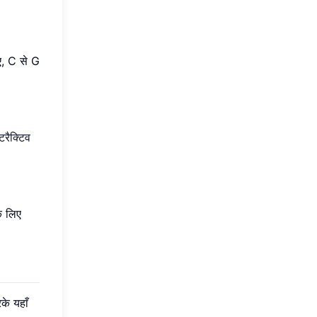
िए, C से G
ंटरैक्टिव
े लिए
े यहाँ