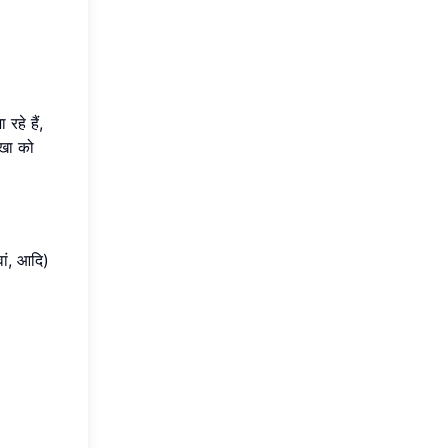
हे हैं,
ेखा को
वां, आदि)