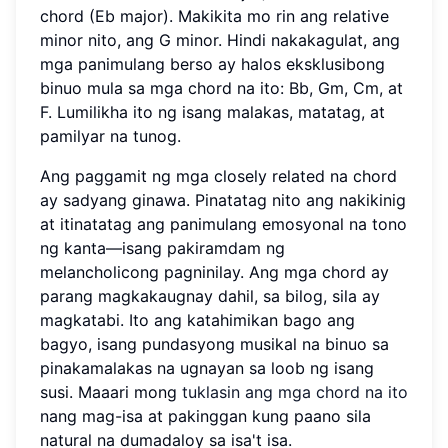
chord (Eb major). Makikita mo rin ang relative
minor nito, ang G minor. Hindi nakakagulat, ang
mga panimulang berso ay halos eksklusibong
binuo mula sa mga chord na ito: Bb, Gm, Cm, at
F. Lumilikha ito ng isang malakas, matatag, at
pamilyar na tunog.
Ang paggamit ng mga closely related na chord
ay sadyang ginawa. Pinatatag nito ang nakikinig
at itinatatag ang panimulang emosyonal na tono
ng kanta—isang pakiramdam ng
melancholicong pagninilay. Ang mga chord ay
parang magkakaugnay dahil, sa bilog, sila ay
magkatabi. Ito ang katahimikan bago ang
bagyo, isang pundasyong musikal na binuo sa
pinakamalakas na ugnayan sa loob ng isang
susi. Maaari mong
tuklasin ang mga chord na ito
nang mag-isa at pakinggan kung paano sila
natural na dumadaloy sa isa't isa.