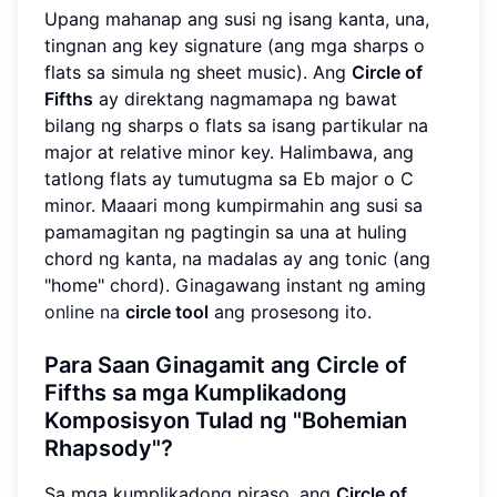
Upang mahanap ang susi ng isang kanta, una,
tingnan ang key signature (ang mga sharps o
flats sa simula ng sheet music). Ang
Circle of
Fifths
ay direktang nagmamapa ng bawat
bilang ng sharps o flats sa isang partikular na
major at relative minor key. Halimbawa, ang
tatlong flats ay tumutugma sa Eb major o C
minor. Maaari mong kumpirmahin ang susi sa
pamamagitan ng pagtingin sa una at huling
chord ng kanta, na madalas ay ang tonic (ang
"home" chord). Ginagawang instant ng aming
online na
circle tool
ang prosesong ito.
Para Saan Ginagamit ang Circle of
Fifths sa mga Kumplikadong
Komposisyon Tulad ng "Bohemian
Rhapsody"?
Sa mga kumplikadong piraso, ang
Circle of