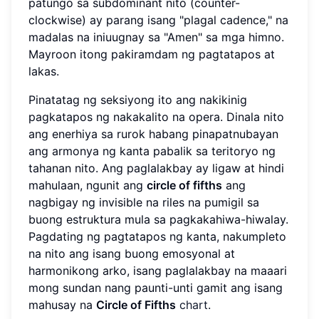
patungo sa subdominant nito (counter-
clockwise) ay parang isang "plagal cadence," na
madalas na iniuugnay sa "Amen" sa mga himno.
Mayroon itong pakiramdam ng pagtatapos at
lakas.
Pinatatag ng seksiyong ito ang nakikinig
pagkatapos ng nakakalito na opera. Dinala nito
ang enerhiya sa rurok habang pinapatnubayan
ang armonya ng kanta pabalik sa teritoryo ng
tahanan nito. Ang paglalakbay ay ligaw at hindi
mahulaan, ngunit ang
circle of fifths
ang
nagbigay ng invisible na riles na pumigil sa
buong estruktura mula sa pagkakahiwa-hiwalay.
Pagdating ng pagtatapos ng kanta, nakumpleto
na nito ang isang buong emosyonal at
harmonikong arko, isang paglalakbay na maaari
mong sundan nang paunti-unti gamit ang isang
mahusay na
Circle of Fifths
chart
.