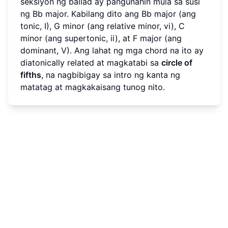
seksiyon ng ballad ay pangunahin mula sa susi
ng Bb major. Kabilang dito ang Bb major (ang
tonic, I), G minor (ang relative minor, vi), C
minor (ang supertonic, ii), at F major (ang
dominant, V). Ang lahat ng mga chord na ito ay
diatonically related at magkatabi sa
circle of
fifths
, na nagbibigay sa intro ng kanta ng
matatag at magkakaisang tunog nito.