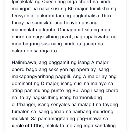
Ipinakilala ng Queen ang mga chord na hindi
mahigpit na nasa susi ng Bb major, lumilikha ng
tensyon at pakiramdam ng pagkabalisa. Dito
tunay na sumisikat ang henyo ng isang
manunulat ng kanta. Gumagamit sila ng mga
chord na nagsisilbing pivot, nagpapahiwatig ng
mga bagong susi nang hindi pa ganap na
nakatuon sa mga ito.
Halimbawa, ang paggamit ng isang A major
chord bago ang seksiyon ng opera ay isang
makapangyarihang pagpili. Ang A major ay ang
dominant ng D major, isang susi na malayo sa
ating panimulang punto ng Bb. Ang iisang chord
na ito ay nagsisilbing isang harmonikong
cliffhanger, isang senyales na malapit na tayong
tumalon sa isang ganap na naiibang mundong
musikal. Sa pamamagitan ng pag-unawa sa
circle of fifths
, makikita mo ang mga sandaling