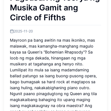
Musika Gamit ang
Circle of Fifths
2025-11-20
Mayroon pa bang awitin na mas ikoniko, mas
malawak, mas kamangha-manghang magulo
kaysa sa Queen's "Bohemian Rhapsody"? Sa
loob ng mga dekada, hinangaan ng mga
musikero at tagahanga ang henyo nito.
Lumilipat ito mula sa isang madamdaming
ballad patungo sa isang buong-pusong opera,
bago bumagsak sa hard rock at magtapos sa
isang huling, nakakabighaning piano outro.
Ngunit paano pinagdugtong ng Queen ang tila
magkakaibang bahaging ito upang maging
isang magkakaugnay na obra maestra? Ang