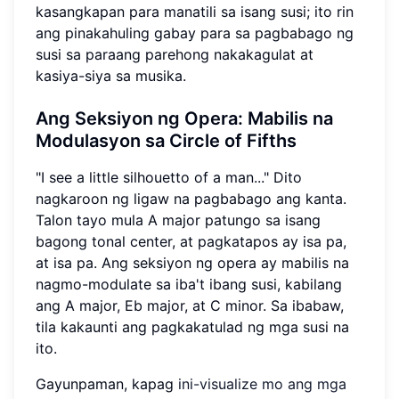
kasangkapan para manatili sa isang susi; ito rin
ang pinakahuling gabay para sa pagbabago ng
susi sa paraang parehong nakakagulat at
kasiya-siya sa musika.
Ang Seksiyon ng Opera: Mabilis na
Modulasyon sa Circle of Fifths
"I see a little silhouetto of a man..." Dito
nagkaroon ng ligaw na pagbabago ang kanta.
Talon tayo mula A major patungo sa isang
bagong tonal center, at pagkatapos ay isa pa,
at isa pa. Ang seksiyon ng opera ay mabilis na
nagmo-modulate sa iba't ibang susi, kabilang
ang A major, Eb major, at C minor. Sa ibabaw,
tila kakaunti ang pagkakatulad ng mga susi na
ito.
Gayunpaman, kapag
ini-visualize mo ang mga