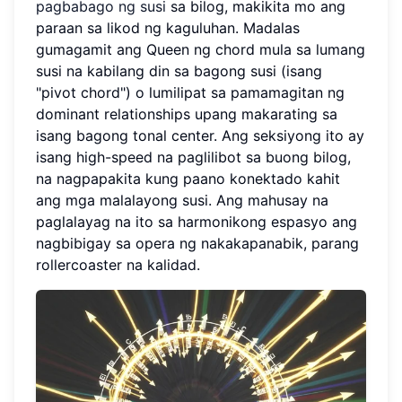
pagbabago ng susi
sa bilog, makikita mo ang
paraan sa likod ng kaguluhan. Madalas
gumagamit ang Queen ng chord mula sa lumang
susi na kabilang din sa bagong susi (isang
"pivot chord") o lumilipat sa pamamagitan ng
dominant relationships upang makarating sa
isang bagong tonal center. Ang seksiyong ito ay
isang high-speed na paglilibot sa buong bilog,
na nagpapakita kung paano konektado kahit
ang mga malalayong susi. Ang mahusay na
paglalayag na ito sa harmonikong espasyo ang
nagbibigay sa opera ng nakakapanabik, parang
rollercoaster na kalidad.