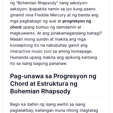
ng "Bohemian Rhapsody" nang seksiyon-
seksiyon. Ipapakita namin sa iyo kung paano
ginamit nina Freddie Mercury at ng banda ang
mga pagbabago ng susi at
progresyon ng
chord
upang bumuo ng damdamin at
magkuwento. At ang pinakamagandang bahagi?
Maaari mong sundin at makita ang mga
konseptong ito na nabubuhay gamit ang
interactive music tool
sa aming homepage.
Humanda upang makita ang epikong kantang
ito sa isang bagong pananaw.
Pag-unawa sa Progresyon ng
Chord at Estruktura ng
Bohemian Rhapsody
Bago ka dalhin ng isang awitin sa isang
paglalakbay, kailangan muna nitong magtatag