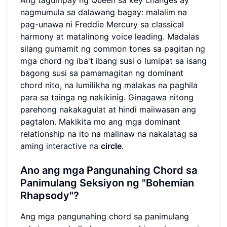
nagmumula sa dalawang bagay: malalim na
pag-unawa ni Freddie Mercury sa classical
harmony at matalinong voice leading. Madalas
silang gumamit ng common tones sa pagitan ng
mga chord ng iba't ibang susi o lumipat sa isang
bagong susi sa pamamagitan ng dominant
chord nito, na lumilikha ng malakas na paghila
para sa tainga ng nakikinig. Ginagawa nitong
parehong nakakagulat at hindi maiiwasan ang
pagtalon. Makikita mo ang mga dominant
relationship na ito na malinaw na nakalatag sa
aming
interactive na
circle
.
Ano ang mga Pangunahing Chord sa
Panimulang Seksiyon ng "Bohemian
Rhapsody"?
Ang mga pangunahing chord sa panimulang