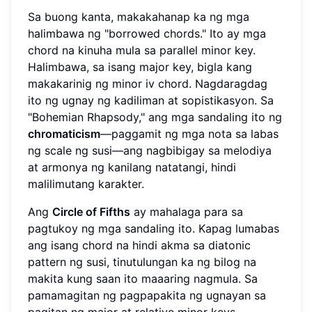
Sa buong kanta, makakahanap ka ng mga
halimbawa ng "borrowed chords." Ito ay mga
chord na kinuha mula sa parallel minor key.
Halimbawa, sa isang major key, bigla kang
makakarinig ng minor iv chord. Nagdaragdag
ito ng ugnay ng kadiliman at sopistikasyon. Sa
"Bohemian Rhapsody," ang mga sandaling ito ng
chromaticism
—paggamit ng mga nota sa labas
ng scale ng susi—ang nagbibigay sa melodiya
at armonya ng kanilang natatangi, hindi
malilimutang karakter.
Ang
Circle of Fifths
ay mahalaga para sa
pagtukoy ng mga sandaling ito. Kapag lumabas
ang isang chord na hindi akma sa diatonic
pattern ng susi, tinutulungan ka ng bilog na
makita kung saan ito maaaring nagmula. Sa
pamamagitan ng pagpapakita ng ugnayan sa
pagitan ng major at relative minor keys,