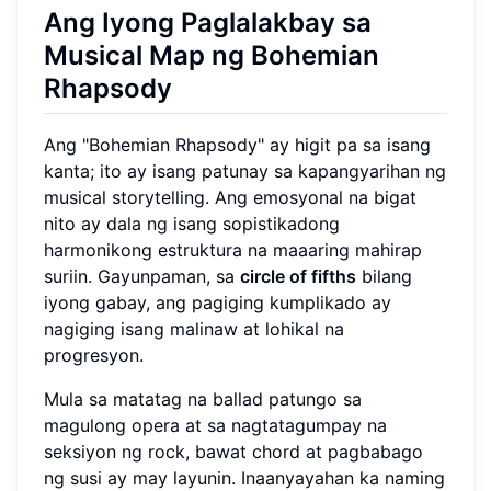
Ang Iyong Paglalakbay sa
Musical Map ng Bohemian
Rhapsody
Ang "Bohemian Rhapsody" ay higit pa sa isang
kanta; ito ay isang patunay sa kapangyarihan ng
musical storytelling. Ang emosyonal na bigat
nito ay dala ng isang sopistikadong
harmonikong estruktura na maaaring mahirap
suriin. Gayunpaman, sa
circle of fifths
bilang
iyong gabay, ang pagiging kumplikado ay
nagiging isang malinaw at lohikal na
progresyon.
Mula sa matatag na ballad patungo sa
magulong opera at sa nagtatagumpay na
seksiyon ng rock, bawat chord at pagbabago
ng susi ay may layunin. Inaanyayahan ka naming