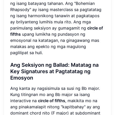
ng isang batayang tahanan. Ang "Bohemian
Rhapsody" ay isang masterclass sa pagtatatag
ng isang harmonikong tanawin at pagkatapos
ay brilyanteng lumihis mula rito. Ang mga
panimulang seksiyon ay gumagamit ng
circle of
fifths
upang lumikha ng pundasyon ng
emosyonal na katatagan, na ginagawang mas
malakas ang epekto ng mga magulong
paglilipat sa huli.
Ang Seksiyon ng Ballad: Matatag na
Key Signatures at Pagtatatag ng
Emosyon
Ang kanta ay nagsisimula sa susi ng Bb major.
Kung titingnan mo ang Bb major sa isang
interactive na
circle of fifths
, makikita mo na
ang pinakamalapit nitong "kapitbahay" ay ang
dominant chord nito (F major) at subdominant