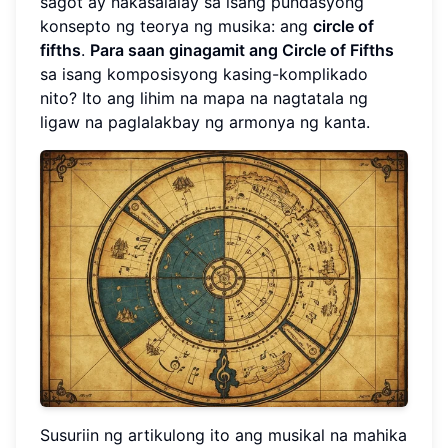
sagot ay nakasalalay sa isang pundasyong
konsepto ng teorya ng musika: ang
circle of
fifths
.
Para saan ginagamit ang Circle of Fifths
sa isang komposisyong kasing-komplikado
nito? Ito ang lihim na mapa na nagtatala ng
ligaw na paglalakbay ng armonya ng kanta.
Susuriin ng artikulong ito ang musikal na mahika