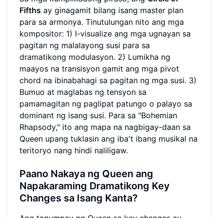
Fifths
ay ginagamit bilang isang master plan
para sa armonya. Tinutulungan nito ang mga
kompositor: 1) I-visualize ang mga ugnayan sa
pagitan ng malalayong susi para sa
dramatikong modulasyon. 2) Lumikha ng
maayos na transisyon gamit ang mga pivot
chord na ibinabahagi sa pagitan ng mga susi. 3)
Bumuo at maglabas ng tensyon sa
pamamagitan ng paglipat patungo o palayo sa
dominant ng isang susi. Para sa "Bohemian
Rhapsody," ito ang mapa na nagbigay-daan sa
Queen upang tuklasin ang iba't ibang musikal na
teritoryo nang hindi naliligaw.
Paano Nakaya ng Queen ang
Napakaraming Dramatikong Key
Changes sa Isang Kanta?
Ang tagumpay ng Queen sa key changes ay