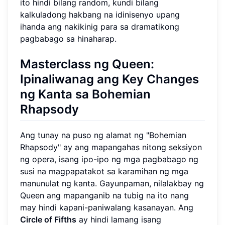
ito hindi bilang random, kundi bilang
kalkuladong hakbang na idinisenyo upang
ihanda ang nakikinig para sa dramatikong
pagbabago sa hinaharap.
Masterclass ng Queen:
Ipinaliwanag ang Key Changes
ng Kanta sa Bohemian
Rhapsody
Ang tunay na puso ng alamat ng "Bohemian
Rhapsody" ay ang mapangahas nitong seksiyon
ng opera, isang ipo-ipo ng mga pagbabago ng
susi na magpapatakot sa karamihan ng mga
manunulat ng kanta. Gayunpaman, nilalakbay ng
Queen ang mapanganib na tubig na ito nang
may hindi kapani-paniwalang kasanayan. Ang
Circle of Fifths
ay hindi lamang isang