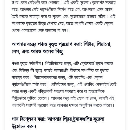
উপর কোন নোটগুলি ভাল শোনাবে। এটি একটি সুরেলা প্রেক্ষাপট সরবরাহ
করে, আপনার নোট পছন্দগুলিকে নির্দেশ করে এবং আপনাকে এমন লাইন
তৈরি করতে সাহায্য করে যা সুরেলা এবং সুরেলাভাবে উভয়ই সঠিক। এটি
আপনাকে বৃহত্তর চিত্র দেখতে দেয়, যাতে আপনি কেবল একটি স্কেল
থেকে এলোমেলো নোট বাজানো না হন।
আপনার যন্ত্রে পঞ্চম বৃত্ত প্রয়োগ করা
: গিটার, পিয়ানো,
বেস, এবং আরও অনেক কিছু
পঞ্চম বৃত্ত সর্বজনীন। গিটারিস্টদের জন্য, এটি ফ্রেটবোর্ড ম্যাপ করতে
এবং বিভিন্ন কী জুড়ে কর্ডের আকারগুলি কীভাবে সম্পর্কিত তা বুঝতে
সাহায্য করে। পিয়ানোবাদকদের জন্য, এটি ভয়েসিং এবং স্কেল
প্যাটার্নগুলিকে স্পষ্ট করে। বেসিস্টদের জন্য, এটি ওয়াকিং বেসলাইন তৈরি
করার জন্য একটি শক্তিশালী সরঞ্জাম সরবরাহ করে যা হারমোনিকে
নিখুঁতভাবে ফুটিয়ে তোলে। আপনার যন্ত্র যাই হোক না কেন, আপনি এই
ধারণাগুলি সরাসরি প্রয়োগ করে
আপনার দক্ষতা অনুশীলন করতে পারেন
।
গান বিশ্লেষণ করা
: আপনার প্রিয় ট্র্যাকগুলির সুরেলা
উন্মোচন করুন