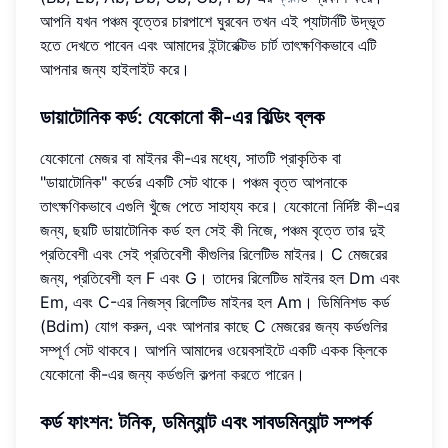
আপনি যখন পঞ্চম বৃত্তের চারপাশে ঘুরবেন তখন এই প্যাটার্নটি উদ্ভূত
হতে দেখতে পাবেন এবং আমাদের
ইন্টারেক্টিভ চার্ট
তাৎক্ষণিকভাবে এটি
আপনার জন্য হাইলাইট করে।
ডায়াটোনিক কর্ড
: যেকোনো কী-এর বিল্ডিং ব্লক
যেকোনো মেজর বা মাইনর কী-এর মধ্যে, সাতটি প্রাকৃতিক বা
"ডায়াটোনিক" কর্ডের একটি সেট থাকে। পঞ্চম বৃত্ত আপনাকে
তাৎক্ষণিকভাবে এগুলি খুঁজে পেতে সাহায্য করে। যেকোনো নির্দিষ্ট কী-এর
জন্য, ছয়টি ডায়াটোনিক কর্ড হল সেই কী নিজে, পঞ্চম বৃত্তে তার দুই
প্রতিবেশী এবং সেই প্রতিবেশী কীগুলির রিলেটিভ মাইনর। C মেজরের
জন্য, প্রতিবেশী হল F এবং G। তাদের রিলেটিভ মাইনর হল Dm এবং
Em, এবং C-এর নিজস্ব রিলেটিভ মাইনর হল Am। ডিমিনিশড কর্ড
(Bdim) যোগ করুন, এবং আপনার কাছে C মেজরের জন্য কর্ডগুলির
সম্পূর্ণ সেট থাকবে। আপনি আমাদের ওয়েবসাইটে একটি একক ক্লিকে
যেকোনো কী-এর জন্য
কর্ডগুলি কল্পনা করতে পারেন
।
কর্ড ফাংশন
: টনিক, ডমিন্যান্ট এবং সাবডমিন্যান্ট সম্পর্ক