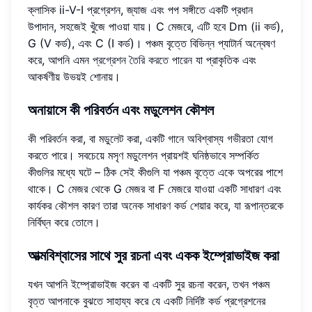
ক্লাসিক ii-V-I প্রগ্রেশন, জ্যাজ এবং পপ সঙ্গীতে একটি প্রধান
উপাদান, সহজেই খুঁজে পাওয়া যায়। C মেজরে, এটি হবে Dm (ii কর্ড),
G (V কর্ড), এবং C (I কর্ড)। পঞ্চম বৃত্তে বিভিন্ন প্যাটার্ন অন্বেষণ
করে, আপনি এমন
প্রগ্রেশন তৈরি করতে পারেন
যা প্রাকৃতিক এবং
আকর্ষণীয় উভয়ই শোনায়।
অনায়াসে কী পরিবর্তন
এবং মডুলেশন কৌশল
কী পরিবর্তন করা, বা মডুলেট করা, একটি গানে অবিশ্বাস্য গভীরতা যোগ
করতে পারে। সবচেয়ে মসৃণ মডুলেশন প্রায়শই ঘনিষ্ঠভাবে সম্পর্কিত
কীগুলির মধ্যে ঘটে – ঠিক সেই কীগুলি যা পঞ্চম বৃত্তে একে অপরের পাশে
থাকে। C মেজর থেকে G মেজর বা F মেজরে যাওয়া একটি সাধারণ এবং
কার্যকর কৌশল কারণ তারা অনেক সাধারণ কর্ড শেয়ার করে, যা রূপান্তরকে
নির্বিঘ্ন করে তোলে।
আত্মবিশ্বাসের সাথে সুর রচনা এবং একক ইম্প্রোভাইজ করা
যখন আপনি ইম্প্রোভাইজ করেন বা একটি সুর রচনা করেন, তখন পঞ্চম
বৃত্ত আপনাকে বুঝতে সাহায্য করে যে একটি নির্দিষ্ট কর্ড প্রগ্রেশনের