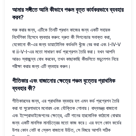
আমার সঙ্গীতে আমি কীভাবে পঞ্চম বৃত্ত কার্যকরভাবে ব্যবহার
করব?
শুরু করার জন্য, এটিকে তিনটি প্রধান কাজের জন্য একটি সহায়ক
নির্দেশিকা হিসেবে ব্যবহার করুন: দ্রুত কী সিগনেচার সনাক্ত করা,
যেকোনো কী-এর জন্য ডায়াটোনিক কর্ডগুলি খুঁজে বের করা এবং I-IV-V
বা ii-V-I-এর মতো সাধারণ কর্ড প্রগ্রেশন তৈরি করা। যখন আপনি
আরও স্বাচ্ছন্দ্য বোধ করবেন, তখন কাছাকাছি কীগুলিতে মডুলেশন নিয়ে
পরীক্ষা করার জন্য এটি ব্যবহার করুন।
গীতিকার এবং বাজানোর ক্ষেত্রে পঞ্চম বৃত্তের প্রাথমিক
ব্যবহার কী?
গীতিকারদের জন্য, এর প্রাথমিক ব্যবহার হল এমন কর্ড প্রগ্রেশন তৈরি
করা যা সুরেলাভাবে মনোরম এবং যৌক্তিক শোনায়। বাদ্যযন্ত্র বাজানো
এবং ইম্প্রোভাইজেশনের ক্ষেত্রে, এটি গানের হারমোনিক কাঠামো বোঝার
জন্য একটি মানসিক মানচিত্রের মতো কাজ করে। এর ফলে কোন কর্ডের
উপর কোন নোট বা স্কেল বাজানো উচিত, সে বিষয়ে আপনি সঠিক