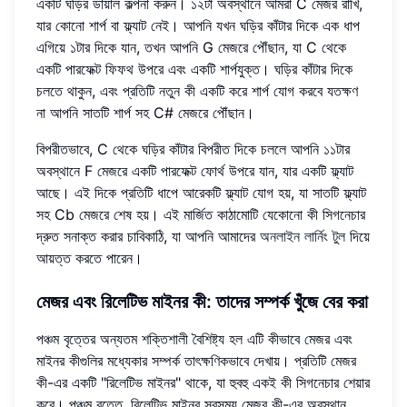
একটি ঘড়ির ডায়াল কল্পনা করুন। ১২টা অবস্থানে আমরা C মেজর রাখি,
যার কোনো শার্প বা ফ্ল্যাট নেই। আপনি যখন ঘড়ির কাঁটার দিকে এক ধাপ
এগিয়ে ১টার দিকে যান, তখন আপনি G মেজরে পৌঁছান, যা C থেকে
একটি পারফেক্ট ফিফথ উপরে এবং একটি শার্পযুক্ত। ঘড়ির কাঁটার দিকে
চলতে থাকুন, এবং প্রতিটি নতুন কী একটি করে শার্প যোগ করবে যতক্ষণ
না আপনি সাতটি শার্প সহ C# মেজরে পৌঁছান।
বিপরীতভাবে, C থেকে ঘড়ির কাঁটার বিপরীত দিকে চললে আপনি ১১টার
অবস্থানে F মেজরে একটি পারফেক্ট ফোর্থ উপরে যান, যার একটি ফ্ল্যাট
আছে। এই দিকে প্রতিটি ধাপে আরেকটি ফ্ল্যাট যোগ হয়, যা সাতটি ফ্ল্যাট
সহ Cb মেজরে শেষ হয়। এই মার্জিত কাঠামোটি যেকোনো কী সিগনেচার
দ্রুত সনাক্ত করার চাবিকাঠি, যা আপনি আমাদের
অনলাইন লার্নিং টুল
দিয়ে
আয়ত্ত করতে পারেন।
মেজর এবং রিলেটিভ মাইনর কী
: তাদের সম্পর্ক খুঁজে বের করা
পঞ্চম বৃত্তের অন্যতম শক্তিশালী বৈশিষ্ট্য হল এটি কীভাবে মেজর এবং
মাইনর কীগুলির মধ্যেকার সম্পর্ক তাৎক্ষণিকভাবে দেখায়। প্রতিটি মেজর
কী-এর একটি "রিলেটিভ মাইনর" থাকে, যা হুবহু একই কী সিগনেচার শেয়ার
করে। পঞ্চম বৃত্তে, রিলেটিভ মাইনর সবসময় মেজর কী-এর অবস্থান