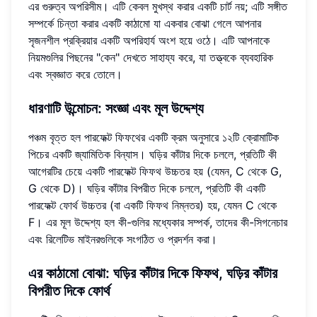
এর গুরুত্ব অপরিসীম। এটি কেবল মুখস্থ করার একটি চার্ট নয়; এটি সঙ্গীত
সম্পর্কে চিন্তা করার একটি কাঠামো যা একবার বোঝা গেলে আপনার
সৃজনশীল প্রক্রিয়ার একটি অপরিহার্য অংশ হয়ে ওঠে। এটি আপনাকে
নিয়মগুলির পিছনের "কেন" দেখতে সাহায্য করে, যা তত্ত্বকে ব্যবহারিক
এবং স্বজ্ঞাত করে তোলে।
ধারণাটি উন্মোচন
: সংজ্ঞা এবং মূল উদ্দেশ্য
পঞ্চম বৃত্ত হল পারফেক্ট ফিফথের একটি ক্রম অনুসারে ১২টি ক্রোমাটিক
পিচের একটি জ্যামিতিক বিন্যাস। ঘড়ির কাঁটার দিকে চললে, প্রতিটি কী
আগেরটির চেয়ে একটি পারফেক্ট ফিফথ উচ্চতর হয় (যেমন, C থেকে G,
G থেকে D)। ঘড়ির কাঁটার বিপরীত দিকে চললে, প্রতিটি কী একটি
পারফেক্ট ফোর্থ উচ্চতর (বা একটি ফিফথ নিম্নতর) হয়, যেমন C থেকে
F। এর মূল উদ্দেশ্য হল কী-গুলির মধ্যেকার সম্পর্ক, তাদের কী-সিগনেচার
এবং রিলেটিভ মাইনরগুলিকে সংগঠিত ও প্রদর্শন করা।
এর কাঠামো বোঝা
: ঘড়ির কাঁটার দিকে ফিফথ, ঘড়ির কাঁটার
বিপরীত দিকে ফোর্থ