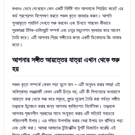
কখনও ভেবে দেখেছেন কেন একটি নির্দিষ্ট গান আপনাকে শিহরিত করে? এর
কর্ড প্রগ্রেশন বিশ্লেষণ করতে পঞ্চম বৃত্ত ব্যবহার করুন। আপনি
পুনরাবৃত্ত প্যাটার্ন দেখতে শুরু করবেন এবং চিনতে পারবেন কীভাবে
সুরকাররা টনিক-ডমিন্যান্ট সম্পর্ক এবং চতুর মডুলেশন ব্যবহার করে আবেগ
তৈরি করে। এটি আপনার প্রিয় সঙ্গীতের জন্য একটি ডিকোডার রিং থাকার
মতো।
আপনার সঙ্গীত আয়ত্তের যাত্রা এখান থেকে শুরু
হয়
পঞ্চম বৃত্ত সম্পর্কে কেবল পড়া ভুলে যান – এটি অনুভব করার সময়! এই
অবিশ্বাস্য সরঞ্জামটি কেবল একটি চিত্র নয়; এটি কী সিগনেচার অনায়াসে
আয়ত্ত করা থেকে শুরু করে সমৃদ্ধ, সুন্দর সুরেলা তৈরি করা পর্যন্ত সঙ্গীত
তত্ত্বকে উন্মোচন করার জন্য আপনার ব্যক্তিগত নির্দেশিকা। তত্ত্বকে
আপনার সৃজনশীল প্রবাহের সাথে সংযুক্ত করার এটি সত্যিই সবচেয়ে
শক্তিশালী উপায়। এর শক্তি উপলব্ধি করার সেরা উপায় হল ঝাঁপিয়ে পড়া
এবং চেষ্টা করা। আমরা আমাদের ইন্টারেক্টিভ টুলটি ডিজাইন করেছি এই