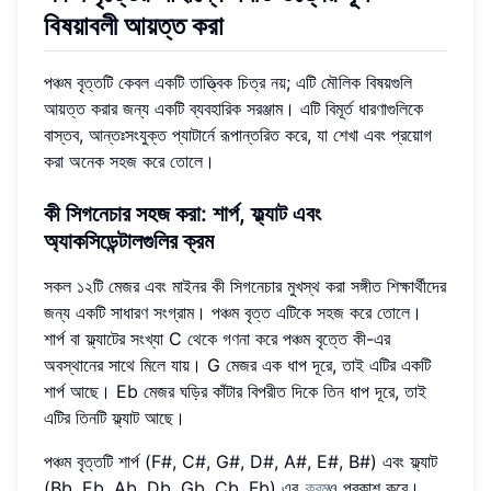
বিষয়াবলী
আয়ত্ত করা
পঞ্চম বৃত্তটি কেবল একটি তাত্ত্বিক চিত্র নয়; এটি মৌলিক বিষয়গুলি
আয়ত্ত করার জন্য একটি ব্যবহারিক সরঞ্জাম। এটি বিমূর্ত ধারণাগুলিকে
বাস্তব, আন্তঃসংযুক্ত প্যাটার্নে রূপান্তরিত করে, যা শেখা এবং প্রয়োগ
করা অনেক সহজ করে তোলে।
কী সিগনেচার সহজ করা
: শার্প, ফ্ল্যাট এবং
অ্যাকসিডেন্টালগুলির ক্রম
সকল ১২টি মেজর এবং মাইনর কী সিগনেচার মুখস্থ করা সঙ্গীত শিক্ষার্থীদের
জন্য একটি সাধারণ সংগ্রাম। পঞ্চম বৃত্ত এটিকে সহজ করে তোলে।
শার্প বা ফ্ল্যাটের সংখ্যা C থেকে গণনা করে পঞ্চম বৃত্তে কী-এর
অবস্থানের সাথে মিলে যায়। G মেজর এক ধাপ দূরে, তাই এটির একটি
শার্প আছে। Eb মেজর ঘড়ির কাঁটার বিপরীত দিকে তিন ধাপ দূরে, তাই
এটির তিনটি ফ্ল্যাট আছে।
পঞ্চম বৃত্তটি শার্প (F#, C#, G#, D#, A#, E#, B#) এবং ফ্ল্যাট
(Bb, Eb, Ab, Db, Gb, Cb, Fb) এর
ক্রম
ও প্রকাশ করে।