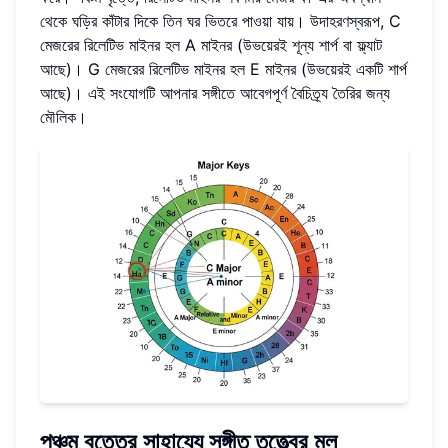
থেকে ঘড়ির কাঁটার দিকে তিন ঘর ভিতরে পাওয়া যায়। উদাহরণস্বরূপ, C
মেজরের রিলেটিভ মাইনর হল A মাইনর (উভয়েরই শূন্য শার্প বা ফ্ল্যাট
আছে)। G মেজরের রিলেটিভ মাইনর হল E মাইনর (উভয়েরই একটি শার্প
আছে)। এই সংযোগটি আপনার সঙ্গীতে আবেগপূর্ণ বৈচিত্র্য তৈরির জন্য
মৌলিক।
পঞ্চম বৃত্তের সাহায্যে
সঙ্গীত তত্ত্বের মূল