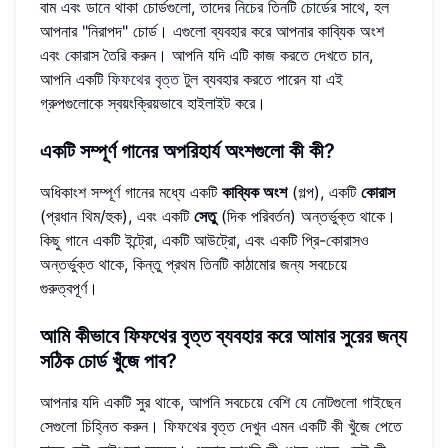
বাম এবং ডানে থাকা চোর্ডগুলো, তাদের নিচের তিনটি চোর্ডের সাথে, হল
আপনার "নিরাপদ" চোর্ড। এগুলো ব্যবহার করে আপনার কাব্যিক অংশ
এবং কোরাস তৈরি করুন। আপনি যদি এটি কাজ করতে দেখতে চান,
আপনি একটি
ফিফথের বৃত্ত টুল
ব্যবহার করতে পারেন যা এই
গ্রুপগুলোকে স্বয়ংক্রিয়ভাবে হাইলাইট করে।
একটি সম্পূর্ণ গানের অপরিহার্য অংশগুলো কী কী?
অধিকাংশ সম্পূর্ণ গানের মধ্যে একটি
কাব্যিক অংশ
(গল্প), একটি
কোরাস
(প্রধান থিম/হুক), এবং একটি
সেতু
(দিক পরিবর্তন) অন্তর্ভুক্ত থাকে।
কিছু গানে একটি ইন্ট্রো, একটি আউট্রো, এবং একটি প্রি-কোরাসও
অন্তর্ভুক্ত থাকে, কিন্তু প্রথম তিনটি কাঠামোর জন্য সবচেয়ে
গুরুত্বপূর্ণ।
আমি কীভাবে ফিফথের বৃত্ত ব্যবহার করে আমার সুরের জন্য
সঠিক চোর্ড খুঁজে পাব?
আপনার যদি একটি সুর থাকে, আপনি সবচেয়ে বেশি যে নোটগুলো গাইছেন
সেগুলো চিহ্নিত করুন। ফিফথের বৃত্ত দেখুন এমন একটি কী খুঁজে পেতে