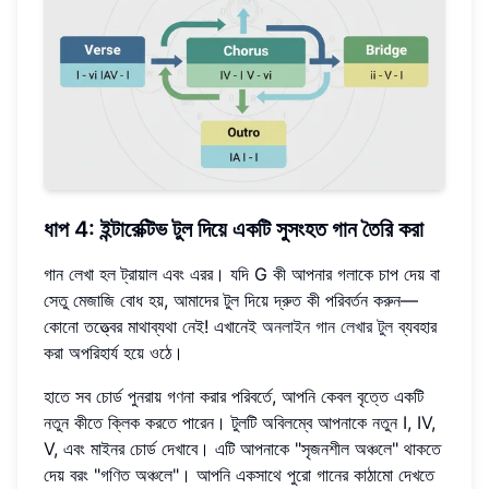
ধাপ 4: ইন্টারেক্টিভ টুল দিয়ে একটি সুসংহত গান তৈরি করা
গান লেখা হল ট্রায়াল এবং এরর। যদি G কী আপনার গলাকে চাপ দেয় বা
সেতু মেজাজি বোধ হয়, আমাদের টুল দিয়ে দ্রুত কী পরিবর্তন করুন—
কোনো তত্ত্বের মাথাব্যথা নেই! এখানেই
অনলাইন গান লেখার টুল
ব্যবহার
করা অপরিহার্য হয়ে ওঠে।
হাতে সব চোর্ড পুনরায় গণনা করার পরিবর্তে, আপনি কেবল বৃত্তে একটি
নতুন কীতে ক্লিক করতে পারেন। টুলটি অবিলম্বে আপনাকে নতুন I, IV,
V, এবং মাইনর চোর্ড দেখাবে। এটি আপনাকে "সৃজনশীল অঞ্চলে" থাকতে
দেয় বরং "গণিত অঞ্চলে"। আপনি একসাথে পুরো গানের কাঠামো দেখতে