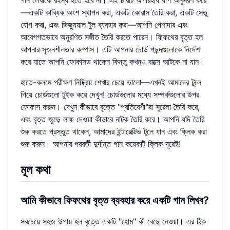
—একটি কাব্যিক অংশ স্থাপন করা, একটি কোরাস তৈরি করা, একটি সেতু
যোগ করা, এবং ভিজ্যুয়াল টুল ব্যবহার করা—আপনি পেশাদার এবং
আবেগগতভাবে অনুরণিত সঙ্গীত তৈরি করতে পারেন। ফিফথের বৃত্ত হল
আপনার সৃজনশীলতার কম্পাস। এটি আপনার চোর্ড পছন্দগুলোকে নির্দেশ
করে যাতে আপনি ফোকাসড থাকেন কিন্তু কখনও বাক্সে আটকে না যান।
হাতে-কলমে পরীক্ষণ নিষ্ক্রিয় শেখার চেয়ে ভালো—এখনই আমাদের টুলে
গিয়ে চোর্ডগুলো টুইক করে দেখুন! চোর্ডগুলোর মধ্যে সম্পর্কগুলোর উপর
ফোকাস করুন। দেখুন কীভাবে বৃত্তে "প্রতিবেশী"রা সুরেলা তৈরি করে,
এবং বৃত্ত জুড়ে লাফ দেওয়া কীভাবে নাটক তৈরি করে। আপনি যদি
তৈরি
শুরু করতে
প্রস্তুত থাকেন, আমাদের ইন্টারেক্টিভ টুলে যান এবং ক্লিক করা
শুরু করুন। আপনার পরবর্তী দুর্দান্ত গান কয়েকটি ক্লিক দূরেই!
মূল কথা
আমি কীভাবে ফিফথের বৃত্ত ব্যবহার করে একটি গান লিখব?
সবচেয়ে সহজ উপায় হল বৃত্তে একটি "হোম" কী বেছে নেওয়া। এর ঠিক