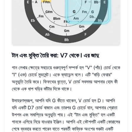
টান এবং মুক্তি তৈরি করা: V7 থেকে I এর জাদু
গান লেখার ক্ষেত্রে সবচেয়ে গুরুত্বপূর্ণ সম্পর্ক হল "V" (পাঁচ) চোর্ড থেকে
"I" (এক) চোর্ডে মুভমেন্ট। একে ক্যাডেন্স বলে। এটি "বাড়ি ফেরার"
অনুভূতি তৈরি করে। ফিফথের বৃত্তে, V চোর্ড সবসময় আপনার হোম কী
থেকে এক ধাপ ঘড়ির কাঁটার দিকে থাকে।
উদাহরণস্বরূপ, আপনি যদি G কীতে থাকেন, V চোর্ড হল D। আপনি
যদি একটি D7 চোর্ড বাজান এবং তারপর G চোর্ডে যান, আপনার শ্রোতা
উপশম এবং সমাপ্তির অনুভূতি পায়। এই "টান এবং মুক্তি" হল একটি
গানকে এগিয়ে নিয়ে যাওয়ার ইঞ্জিন। আপনি এই কৌশলটি একটি কোরাসের
শেষে ব্যবহার করতে পারেন যাতে পরবর্তী কাব্যিক অংশের শুরুটা একটি