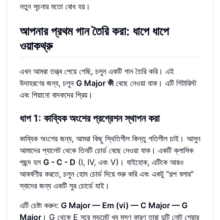
নতুন সূচনার মতো বোধ হয়।
আপনার প্রথম গান তৈরি করা: ধাপে ধাপে
ওয়াকথ্রু
এখন আমরা তত্ত্ব পেয়ে গেছি, চলুন একটি গান তৈরি করি। এই
উদাহরণের জন্য, চলুন
G Major কী
বেছে নেওয়া যাক। এটি গিটারিস্ট
এবং পিয়ানো বাদকদের প্রিয়।
ধাপ 1: কাব্যিক অংশের প্রগ্রেশন স্থাপন করা
কাব্যিক অংশের জন্য, আমরা কিছু স্থিতিশীল কিন্তু গতিশীল চাই। আসুন
আমাদের প্যালেট থেকে তিনটি চোর্ড বেছে নেওয়া যাক। একটি ক্লাসিক
পছন্দ হল
G - C - D
(I, IV, এবং V)। যাইহোক, এটিকে আরও
আকর্ষণীয় করতে, চলুন হোম চোর্ড দিয়ে শুরু করি এবং একটু "গল্প বলার"
স্বাদের জন্য একটি সুর চোর্ডে যাই।
এটি চেষ্টা করুন:
G Major — Em (vi) — C Major — G
Major
। G থেকে E সুরে মুভমেন্ট খুব মসৃণ কারণ তারা দুটি নোট শেয়ার