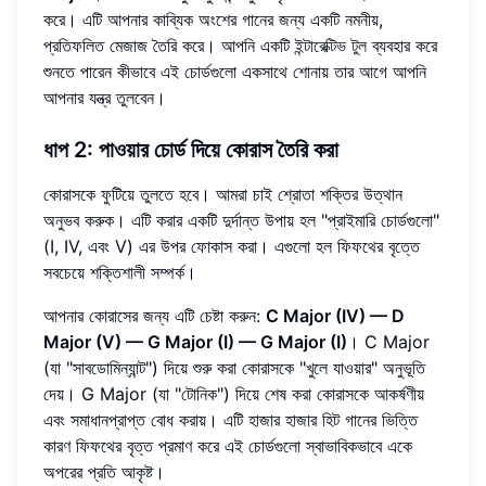
করে। এটি আপনার কাব্যিক অংশের গানের জন্য একটি নমনীয়,
প্রতিফলিত মেজাজ তৈরি করে। আপনি একটি
ইন্টারেক্টিভ টুল
ব্যবহার করে
শুনতে পারেন কীভাবে এই চোর্ডগুলো একসাথে শোনায় তার আগে আপনি
আপনার যন্ত্র তুলবেন।
ধাপ 2: পাওয়ার চোর্ড দিয়ে কোরাস তৈরি করা
কোরাসকে ফুটিয়ে তুলতে হবে। আমরা চাই শ্রোতা শক্তির উত্থান
অনুভব করুক। এটি করার একটি দুর্দান্ত উপায় হল "প্রাইমারি চোর্ডগুলো"
(I, IV, এবং V) এর উপর ফোকাস করা। এগুলো হল ফিফথের বৃত্তে
সবচেয়ে শক্তিশালী সম্পর্ক।
আপনার কোরাসের জন্য এটি চেষ্টা করুন:
C Major (IV) — D
Major (V) — G Major (I) — G Major (I)
। C Major
(যা "সাবডোমিন্যান্ট") দিয়ে শুরু করা কোরাসকে "খুলে যাওয়ার" অনুভূতি
দেয়। G Major (যা "টোনিক") দিয়ে শেষ করা কোরাসকে আকর্ষণীয়
এবং সমাধানপ্রাপ্ত বোধ করায়। এটি হাজার হাজার হিট গানের ভিত্তি
কারণ ফিফথের বৃত্ত প্রমাণ করে এই চোর্ডগুলো স্বাভাবিকভাবে একে
অপরের প্রতি আকৃষ্ট।