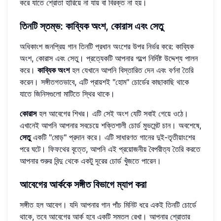
করে যাতে শ্রোতা হারিয়ে না যায় বা বিরক্ত না হয়।
তিনটি স্তম্ভ: কাব্যিক অংশ, কোরাস এবং সেতু
অধিকাংশ জনপ্রিয় গান তিনটি প্রধান অংশের উপর নির্ভর করে: কাব্যিক
অংশ, কোরাস এবং সেতু। প্রত্যেকটি আপনার গল্পে নির্দিষ্ট উদ্দেশ্য পালন
করে।
কাব্যিক অংশ
হল যেখানে আপনি বিস্তারিত দেন এবং বর্ণনা তৈরি
করেন। সঙ্গীতগতভাবে, এটি প্রায়শই "হোম" চোর্ডের কাছাকাছি থাকে
যাতে জিনিসগুলো মাটিতে স্থির থাকে।
কোরাস
হল আবেগের শিখর। এটি সেই অংশ যেটি সবাই গেয়ে ওঠে।
এখানেই আপনি আপনার সবচেয়ে শক্তিশালী চোর্ড মুভমেন্ট চান। অবশেষে,
সেতু
একটি "মোড়" প্রদান করে। এটি সাধারণত গানের দুই-তৃতীয়াংশের
পরে ঘটে। ফিফথের বৃত্তে, আপনি এই প্রয়োজনীয় বৈপরীত্য তৈরি করতে
আপনার শুরুর বিন্দু থেকে একটু দূরের চোর্ড খুঁজতে পারেন।
আবেগের আর্ককে সঙ্গীত বিভাগে ম্যাপ করা
সঙ্গীত হল আবেগ। যদি আপনার গান পাঁচ মিনিট ধরে একই তিনটি চোর্ডে
থাকে, তবে আবেগের আর্ক হবে একটি সমতল রেখা। আপনার শ্রোতার