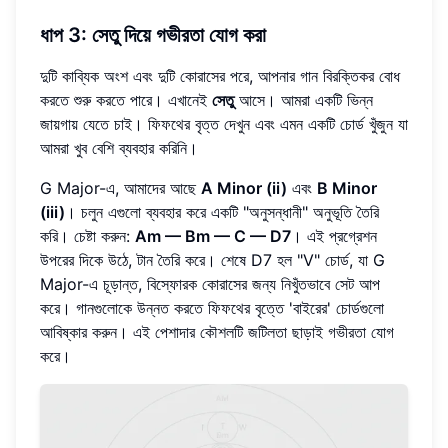
ধাপ 3: সেতু দিয়ে গভীরতা যোগ করা
দুটি কাব্যিক অংশ এবং দুটি কোরাসের পরে, আপনার গান বিরক্তিকর বোধ
করতে শুরু করতে পারে। এখানেই
সেতু
আসে। আমরা একটি ভিন্ন
জায়গায় যেতে চাই। ফিফথের বৃত্ত দেখুন এবং এমন একটি চোর্ড খুঁজুন যা
আমরা খুব বেশি ব্যবহার করিনি।
G Major-এ, আমাদের আছে
A Minor (ii)
এবং
B Minor
(iii)
। চলুন এগুলো ব্যবহার করে একটি "অনুসন্ধানী" অনুভূতি তৈরি
করি। চেষ্টা করুন:
Am — Bm — C — D7
। এই প্রগ্রেশন
উপরের দিকে উঠে, টান তৈরি করে। শেষে D7 হল "V" চোর্ড, যা G
Major-এ চূড়ান্ত, বিস্ফোরক কোরাসের জন্য নিখুঁতভাবে সেট আপ
করে। গানগুলোকে উন্নত করতে ফিফথের বৃত্তে 'বাইরের' চোর্ডগুলো
আবিষ্কার করুন। এই পেশাদার কৌশলটি জটিলতা ছাড়াই গভীরতা যোগ
করে।