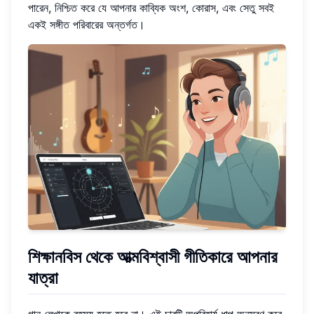
পারেন, নিশ্চিত করে যে আপনার কাব্যিক অংশ, কোরাস, এবং সেতু সবই
একই সঙ্গীত পরিবারের অন্তর্গত।
শিক্ষানবিস থেকে আত্মবিশ্বাসী গীতিকারে আপনার
যাত্রা
গান লেখাকে রহস্য হতে হবে না। এই চারটি অপরিহার্য ধাপ অনুসরণ করে