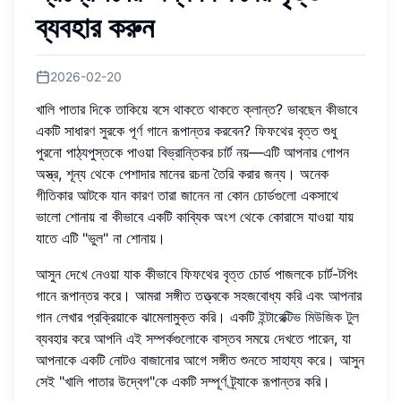
ব্যবহার করুন
2026-02-20
খালি পাতার দিকে তাকিয়ে বসে থাকতে থাকতে ক্লান্ত? ভাবছেন কীভাবে
একটি সাধারণ সুরকে পূর্ণ গানে রূপান্তর করবেন? ফিফথের বৃত্ত শুধু
পুরনো পাঠ্যপুস্তকে পাওয়া বিভ্রান্তিকর চার্ট নয়—এটি আপনার গোপন
অস্ত্র, শূন্য থেকে পেশাদার মানের রচনা তৈরি করার জন্য। অনেক
গীতিকার আটকে যান কারণ তারা জানেন না কোন চোর্ডগুলো একসাথে
ভালো শোনায় বা কীভাবে একটি কাব্যিক অংশ থেকে কোরাসে যাওয়া যায়
যাতে এটি "ভুল" না শোনায়।
আসুন দেখে নেওয়া যাক কীভাবে ফিফথের বৃত্ত চোর্ড পাজলকে চার্ট-টপিং
গানে রূপান্তর করে। আমরা সঙ্গীত তত্ত্বকে সহজবোধ্য করি এবং আপনার
গান লেখার প্রক্রিয়াকে ঝামেলামুক্ত করি। একটি
ইন্টারেক্টিভ মিউজিক টুল
ব্যবহার করে আপনি এই সম্পর্কগুলোকে বাস্তব সময়ে দেখতে পারেন, যা
আপনাকে একটি নোটও বাজানোর আগে সঙ্গীত শুনতে সাহায্য করে। আসুন
সেই "খালি পাতার উদ্বেগ"কে একটি সম্পূর্ণ ট্র্যাকে রূপান্তর করি।