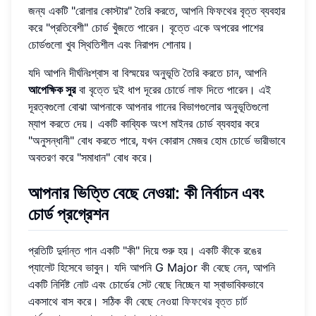
জন্য একটি "রোলার কোস্টার" তৈরি করতে, আপনি ফিফথের বৃত্ত ব্যবহার
করে "প্রতিবেশী" চোর্ড খুঁজতে পারেন। বৃত্তে একে অপরের পাশের
চোর্ডগুলো খুব স্থিতিশীল এবং নিরাপদ শোনায়।
যদি আপনি দীর্ঘনিঃশ্বাস বা বিস্ময়ের অনুভূতি তৈরি করতে চান, আপনি
আপেক্ষিক সুর
বা বৃত্তে দুই ধাপ দূরের চোর্ডে লাফ দিতে পারেন। এই
দূরত্বগুলো বোঝা আপনাকে আপনার গানের বিভাগগুলোর অনুভূতিগুলো
ম্যাপ করতে দেয়। একটি কাব্যিক অংশ মাইনর চোর্ড ব্যবহার করে
"অনুসন্ধানী" বোধ করতে পারে, যখন কোরাস মেজর হোম চোর্ডে ভারীভাবে
অবতরণ করে "সমাধান" বোধ করে।
আপনার ভিত্তি বেছে নেওয়া: কী নির্বাচন এবং
চোর্ড প্রগ্রেশন
প্রতিটি দুর্দান্ত গান একটি "কী" দিয়ে শুরু হয়। একটি কীকে রঙের
প্যালেট হিসেবে ভাবুন। যদি আপনি G Major কী বেছে নেন, আপনি
একটি নির্দিষ্ট নোট এবং চোর্ডের সেট বেছে নিচ্ছেন যা স্বাভাবিকভাবে
একসাথে বাস করে। সঠিক কী বেছে নেওয়া
ফিফথের বৃত্ত চার্ট