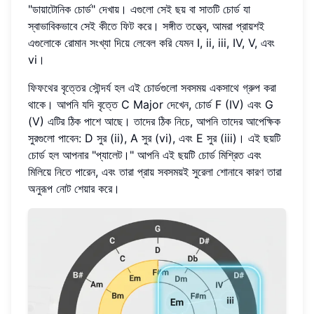
"ডায়াটোনিক চোর্ড" দেখায়। এগুলো সেই ছয় বা সাতটি চোর্ড যা
স্বাভাবিকভাবে সেই কীতে ফিট করে। সঙ্গীত তত্ত্বে, আমরা প্রায়শই
এগুলোকে রোমান সংখ্যা দিয়ে লেবেল করি যেমন I, ii, iii, IV, V, এবং
vi।
ফিফথের বৃত্তের সৌন্দর্য হল এই চোর্ডগুলো সবসময় একসাথে গ্রুপ করা
থাকে। আপনি যদি বৃত্তে C Major দেখেন, চোর্ড F (IV) এবং G
(V) এটির ঠিক পাশে আছে। তাদের ঠিক নিচে, আপনি তাদের আপেক্ষিক
সুরগুলো পাবেন: D সুর (ii), A সুর (vi), এবং E সুর (iii)। এই ছয়টি
চোর্ড হল আপনার "প্যালেট।" আপনি এই ছয়টি চোর্ড মিশ্রিত এবং
মিলিয়ে নিতে পারেন, এবং তারা প্রায় সবসময়ই সুরেলা শোনাবে কারণ তারা
অনুরূপ নোট শেয়ার করে।