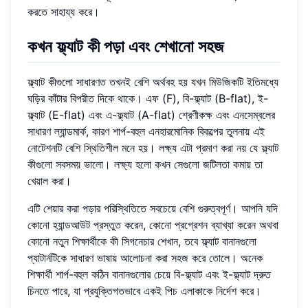
করতে সাহায্য করে।
কখন ফ্ল্যাট কী পড়া এবং শেখানো সহজ
ফ্ল্যাট কীগুলো সাধারণত তখনই বেশি অর্থবহ হয় যখন মিউজিকটি ইতিমধ্যে
ঘড়ির কাঁটার বিপরীত দিকে থাকে। এফ (F), বি-ফ্ল্যাট (B-flat), ই-
ফ্ল্যাট (E-flat) এবং এ-ফ্ল্যাট (A-flat) শ্রেণীকক্ষ এবং এনসেম্বলের
সাধারণ ল্যান্ডমার্ক, কারণ শার্প-বহুল এনহারমোনিক বিকল্পের তুলনায় এই
নোটেশনটি বেশি স্থিতিশীল মনে হয়। লক্ষ্য এটা প্রমাণ করা নয় যে ফ্ল্যাট
কীগুলো সবসময় ভালো। লক্ষ্য হলো কখন সেগুলো জটিলতা কমায় তা
খেয়াল করা।
এটি শেয়ার করা পড়ার পরিস্থিতিতে সবচেয়ে বেশি গুরুত্বপূর্ণ। আপনি যদি
কোনো হ্যান্ডআউট প্রস্তুত করেন, কোনো প্রগ্রেশন ব্যাখ্যা করেন অথবা
কোনো নতুন শিক্ষার্থীকে কী সিগনেচার শেখান, তবে ফ্ল্যাট বানানগুলো
প্যাটার্নটিকে সাধারণ ভাষায় আলোচনা করা সহজ করে তোলে। অনেক
শিক্ষার্থী শার্প-বহুল কঠিন বানানগুলোর চেয়ে বি-ফ্ল্যাট এবং ই-ফ্ল্যাট দ্রুত
চিনতে পারে, যা প্রযুক্তিগতভাবে একই পিচ এলাকাকে নির্দেশ করে।