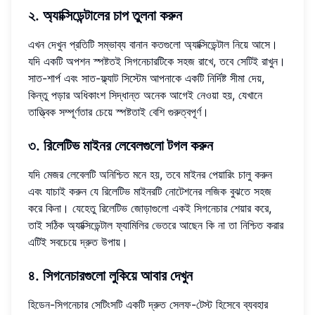
২. অ্যাক্সিডেন্টালের চাপ তুলনা করুন
এখন দেখুন প্রতিটি সম্ভাব্য বানান কতগুলো অ্যাক্সিডেন্টাল নিয়ে আসে।
যদি একটি অপশন স্পষ্টতই সিগনেচারটিকে সহজ রাখে, তবে সেটিই রাখুন।
সাত-শার্প এবং সাত-ফ্ল্যাট সিস্টেম আপনাকে একটি নির্দিষ্ট সীমা দেয়,
কিন্তু পড়ার অধিকাংশ সিদ্ধান্ত অনেক আগেই নেওয়া হয়, যেখানে
তাত্ত্বিক সম্পূর্ণতার চেয়ে স্পষ্টতাই বেশি গুরুত্বপূর্ণ।
৩. রিলেটিভ মাইনর লেবেলগুলো টগল করুন
যদি মেজর লেবেলটি অনিশ্চিত মনে হয়, তবে মাইনর পেয়ারিং চালু করুন
এবং যাচাই করুন যে রিলেটিভ মাইনরটি নোটেশনের লজিক বুঝতে সহজ
করে কিনা। যেহেতু রিলেটিভ জোড়াগুলো একই সিগনেচার শেয়ার করে,
তাই সঠিক অ্যাক্সিডেন্টাল ফ্যামিলির ভেতরে আছেন কি না তা নিশ্চিত করার
এটিই সবচেয়ে দ্রুত উপায়।
৪. সিগনেচারগুলো লুকিয়ে আবার দেখুন
হিডেন-সিগনেচার সেটিংসটি একটি দ্রুত সেলফ-টেস্ট হিসেবে ব্যবহার