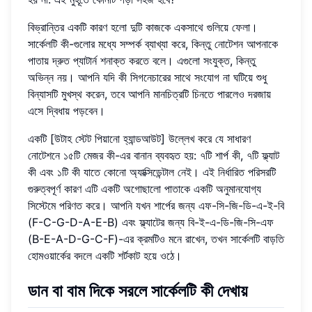
বিভ্রান্তির একটি কারণ হলো দুটি কাজকে একসাথে গুলিয়ে ফেলা।
সার্কেলটি কী-গুলোর মধ্যে সম্পর্ক ব্যাখ্যা করে, কিন্তু নোটেশন আপনাকে
পাতায় দ্রুত প্যাটার্ন শনাক্ত করতে বলে। এগুলো সংযুক্ত, কিন্তু
অভিন্ন নয়। আপনি যদি কী সিগনেচারের সাথে সংযোগ না ঘটিয়ে শুধু
বিন্যাসটি মুখস্থ করেন, তবে আপনি মানচিত্রটি চিনতে পারলেও দরজায়
এসে দ্বিধায় পড়বেন।
একটি [উটাহ স্টেট পিয়ানো হ্যান্ডআউট] উল্লেখ করে যে সাধারণ
নোটেশনে ১৫টি মেজর কী-এর বানান ব্যবহৃত হয়: ৭টি শার্প কী, ৭টি ফ্ল্যাট
কী এবং ১টি কী যাতে কোনো অ্যাক্সিডেন্টাল নেই। এই নির্ধারিত পরিসরটি
গুরুত্বপূর্ণ কারণ এটি একটি অগোছালো পাতাকে একটি অনুমানযোগ্য
সিস্টেমে পরিণত করে। আপনি যখন শার্পের জন্য এফ-সি-জি-ডি-এ-ই-বি
(F-C-G-D-A-E-B) এবং ফ্ল্যাটের জন্য বি-ই-এ-ডি-জি-সি-এফ
(B-E-A-D-G-C-F)-এর ক্রমটিও মনে রাখেন, তখন সার্কেলটি বাড়তি
হোমওয়ার্কের বদলে একটি শর্টকাট হয়ে ওঠে।
ডান বা বাম দিকে সরলে সার্কেলটি কী দেখায়