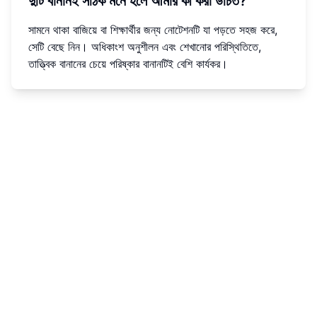
দুটি বানানই সঠিক মনে হলে আমার কী করা উচিত?
সামনে থাকা বাজিয়ে বা শিক্ষার্থীর জন্য নোটেশনটি যা পড়তে সহজ করে,
সেটি বেছে নিন। অধিকাংশ অনুশীলন এবং শেখানোর পরিস্থিতিতে,
তাত্ত্বিক বানানের চেয়ে পরিষ্কার বানানটিই বেশি কার্যকর।