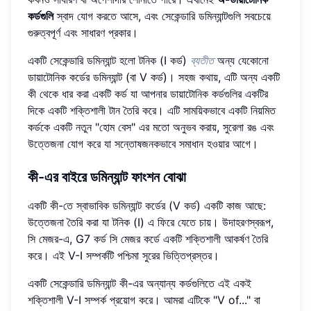
কর্ডগুলি
স্বাদ যোগ করতে আসে, এবং সেকেন্ডারি ডমিন্যান্টগুলি সবচেয়ে
গুরুত্বপূর্ণ এবং সাধারণ প্রকার।
একটি সেকেন্ডারি ডমিন্যান্ট হলো টনিক (I কর্ড)
ব্যতীত
অন্য যেকোনো
ডায়াটোনিক কর্ডের ডমিন্যান্ট (বা V কর্ড)। সহজ কথায়, এটি অন্য একটি
কী থেকে ধার করা একটি কর্ড যা আপনার ডায়াটোনিক কর্ডগুলির একটির
দিকে একটি শক্তিশালী টান তৈরি করে। এটি সাময়িকভাবে একটি নিয়মিত
কর্ডকে একটি নতুন "হোম বেস" এর মতো অনুভব করায়, সুরেলা রঙ এবং
উত্তেজনা যোগ করে যা সন্তোষজনকভাবে সমাধান হওয়ার আগে।
কী-এর বাইরে ডমিন্যান্ট ফাংশন বোঝা
একটি কী-তে স্বাভাবিক ডমিন্যান্ট কর্ডের (V কর্ড) একটি কাজ আছে:
উত্তেজনা তৈরি করা যা টনিক (I) এ ফিরে যেতে চায়। উদাহরণস্বরূপ,
সি মেজর-এ, G7 কর্ড সি মেজর কর্ডে একটি শক্তিশালী আকর্ষণ তৈরি
করে। এই V-I সম্পর্কটি পশ্চিমা সুরের ভিত্তিপ্রস্তর।
একটি সেকেন্ডারি ডমিন্যান্ট কী-এর অন্যান্য কর্ডগুলিতে এই একই
শক্তিশালী V-I সম্পর্ক প্রয়োগ করে। আমরা এটিকে "V of..." বা