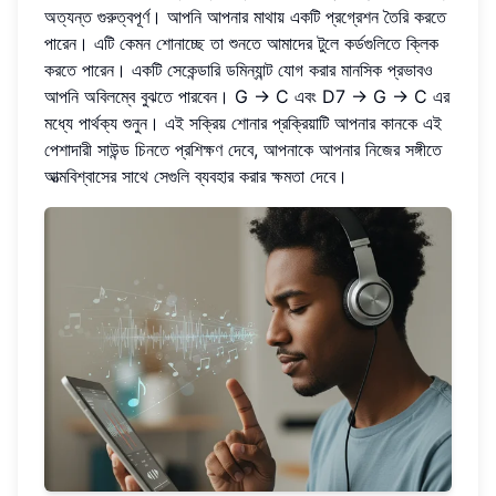
অত্যন্ত গুরুত্বপূর্ণ। আপনি আপনার মাথায় একটি প্রগ্রেশন তৈরি করতে
পারেন। এটি কেমন শোনাচ্ছে তা শুনতে আমাদের টুলে কর্ডগুলিতে ক্লিক
করতে পারেন। একটি সেকেন্ডারি ডমিন্যান্ট যোগ করার মানসিক প্রভাবও
আপনি অবিলম্বে বুঝতে পারবেন। G -> C এবং D7 -> G -> C এর
মধ্যে পার্থক্য শুনুন। এই সক্রিয় শোনার প্রক্রিয়াটি আপনার কানকে এই
পেশাদারী সাউন্ড চিনতে প্রশিক্ষণ দেবে, আপনাকে আপনার নিজের সঙ্গীতে
আত্মবিশ্বাসের সাথে সেগুলি ব্যবহার করার ক্ষমতা দেবে।