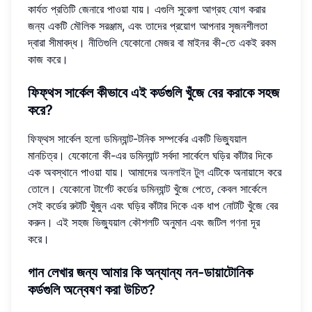
কার্যত প্রতিটি জেনারে পাওয়া যায়। এগুলি সুরেলা আগ্রহ যোগ করার
জন্য একটি মৌলিক সরঞ্জাম, এবং তাদের প্রয়োগ আপনার সৃজনশীলতা
দ্বারা সীমাবদ্ধ। নীতিগুলি যেকোনো মেজর বা মাইনর কী-তে একই রকম
কাজ করে।
ফিফ্থস সার্কেল কীভাবে এই কর্ডগুলি খুঁজে বের করাকে সহজ
করে?
ফিফ্থস সার্কেল হলো ডমিন্যান্ট-টনিক সম্পর্কের একটি ভিজ্যুয়াল
মানচিত্র। যেকোনো কী-এর ডমিন্যান্ট সর্বদা সার্কেলে ঘড়ির কাঁটার দিকে
এক অবস্থানে পাওয়া যায়। আমাদের
অনলাইন টুল
এটিকে অনায়াসে করে
তোলে। যেকোনো টার্গেট কর্ডের ডমিন্যান্ট খুঁজে পেতে, কেবল সার্কেলে
সেই কর্ডের রুটটি খুঁজুন এবং ঘড়ির কাঁটার দিকে এক ধাপ নোটটি খুঁজে বের
করুন। এই সহজ ভিজ্যুয়াল কৌশলটি অনুমান এবং জটিল গণনা দূর
করে।
গান লেখার জন্য আমার কি অন্যান্য নন-ডায়াটোনিক
কর্ডগুলি অন্বেষণ করা উচিত?