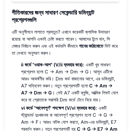
গীতিকারদের জন্য সাধারণ সেকেন্ডারি ডমিন্যান্ট
প্রগ্রেশনগুলি
এটি অনুশীলনে লাগাতে প্রস্তুত? এখানে কয়েকটি ক্লাসিক উদাহরণ
রয়েছে যা আপনি এখনই চেষ্টা করতে পারেন। আমাদের টুলে যান, সি
মেজর নির্বাচন করুন এবং এই কর্ডগুলি কীভাবে
গানের কাঠামোতে
ফিট করে
তা দেখতে অনুসরণ করুন।
ii কর্ডে "ওয়াক-আপ" (V/ii ব্যবহার করে):
একটি খুব সাধারণ
প্রগ্রেশন হলো C -> Am -> Dm -> G। আসুন এটিকে
আরও আকর্ষণীয় করি। Dm কর্ড বাজানোর আগে, এর ডমিন্যান্ট,
A7 সন্নিবেশ করুন। নতুন প্রগ্রেশনটি হলো
C -> Am ->
A7 -> Dm -> G
। সেই A7 একটি ব্লুজি, আত্মিক লিফট যোগ
করে যা শ্রোতাকে সরাসরি Dm কর্ডে টেনে নিয়ে যায়।
vi কর্ডে "আবেগপূর্ণ" পদক্ষেপ (V/vi ব্যবহার করে):
একটি
স্ট্যান্ডার্ড দুঃখজনক বা আবেগপূর্ণ প্রগ্রেশন হলো C -> G ->
Am -> F। আরও নাটক যোগ করতে, Am-এর ডমিন্যান্ট, E7
প্রবর্তন করুন। নতুন প্রগ্রেশনটি হয়
C -> G -> E7 -> Am