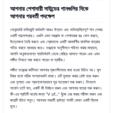
আপনার পেশাদারী সাউন্ডের গানগুলির দিকে
আপনার পরবর্তী পদক্ষেপ
সেকেন্ডারি ডমিন্যান্ট কর্ডগুলি আরও উন্নত এবং অভিব্যক্তিপূর্ণ গান লেখার
একটি প্রবেশদ্বার। এগুলি এমন সরঞ্জাম যা পেশাদাররা রঙ যোগ করতে,
উত্তেজনা তৈরি করতে এবং শ্রোতাকে একটি আকর্ষণীয় মানসিক যাত্রায়
গাইড করতে ব্যবহার করে। তত্ত্বকে অনুশীলনে পরিণত করার মাধ্যমে,
আপনি অনুমানযোগ্য প্যাটার্নগুলি থেকে বেরিয়ে আসতে পারেন এবং এমন
সঙ্গীত লিখতে শুরু করতে পারেন যা স্বকীয়।
সঙ্গীত তত্ত্বের জটিলতা আপনার সৃজনশীলতার বাধা হওয়া উচিত নয়। মূল
বিষয় হলো সঠিক সংস্থানগুলি থাকা। চার্ট মুখস্থ করার চেষ্টা বন্ধ করুন
এবং দৃশ্যত এবং শ্রবণযোগ্যভাবে সুর অন্বেষণ শুরু করুন।
ফিফ্থস
সার্কেল চার্টে
যান, একটি কী নির্বাচন করুন এবং আপনার যাত্রা শুরু করুন।
কী-এর প্রতিটি কর্ডের জন্য "V of..." খুঁজে বের করার পরীক্ষা করুন এবং
জাদুটি ঘটতে শুনুন। আপনার পরবর্তী দুর্দান্ত গানটি কেবল একটি ক্লিক
দূরে।