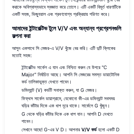
করাকে অবিশ্বাস্যভাবে স্বজ্ঞাত করে তোলে। এটি একটি বিমূর্ত ধারণাটিকে
একটি সহজ, ভিজ্যুয়াল এবং শ্রবণযোগ্য প্রক্রিয়ায় পরিণত করে।
আমাদের ইন্টারেক্টিভ টুলে V/V এবং অন্যান্য প্রগ্রেশনগুলি
কল্পনা করা
আসুন একসাথে সি মেজর-এ V/V খুঁজে বের করি। এটি দুটি ক্লিকের
মতোই সহজ:
ইন্টারেক্টিভ সার্কেল
এ যান এবং নিশ্চিত করুন যে উপরে "C
Major" নির্বাচিত আছে। আপনি সি মেজরের সমস্ত ডায়াটোনিক
কর্ড তালিকাভুক্ত দেখতে পাবেন।
ডমিন্যান্ট (V) কর্ডটি সনাক্ত করুন, যা G মেজর।
ফিফ্থস সার্কেল ডায়াগ্রামে, যেকোনো কী-এর ডমিন্যান্ট সবসময়
ঘড়ির কাঁটার দিকে এক ধাপ দূরে থাকে। সার্কেলে G খুঁজুন।
G থেকে ঘড়ির কাঁটার দিকে এক ধাপ যান। আপনি D দেখতে
পাবেন।
সেখানে আছে! G-এর V D। আপনার
V/V কর্ড
হলো একটি D