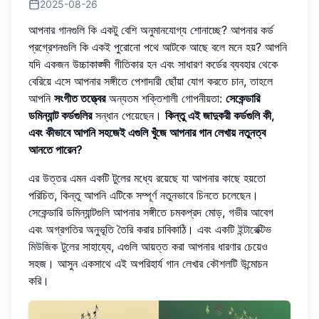
2025-08-26
আপনার গানগুলি কি একটু বেশি অনুমানযোগ্য শোনাচ্ছে? আপনার কর্ড
প্রগ্রেশনগুলি কি একই পুরোনো পথে আটকে আছে বলে মনে হয়? আপনি
যদি একজন উচ্চাকাঙ্ক্ষী গীতিকার হন এবং সাধারণ কর্ডের ব্যবহার থেকে
বেরিয়ে এসে আপনার সঙ্গীতে পেশাদারী ছোঁয়া যোগ করতে চান, তাহলে
আপনি
সংগীত তত্ত্বের
অন্যতম শক্তিশালী গোপনীয়তা:
সেকেন্ডারি
ডমিন্যান্ট কর্ডগুলির
সন্ধান পেয়েছেন।
কিন্তু এই জাদুকরী কর্ডগুলি কী,
এবং কীভাবে আপনি সহজেই এগুলি খুঁজে আপনার গান লেখায় নতুনত্ব
আনতে পারেন?
এর উত্তর এমন একটি টুলের মধ্যে রয়েছে যা আপনার কাছে হয়তো
পরিচিত, কিন্তু আপনি এটিকে সম্পূর্ণ নতুনভাবে চিনতে চলেছেন।
সেকেন্ডারি ডমিন্যান্টগুলি আপনার সঙ্গীতে চমকপ্রদ মোড়, গভীর আবেগ
এবং অগ্রগতির অনুভূতি তৈরি করার চাবিকাঠি। এবং একটি
ইন্টারেক্টিভ
মিউজিক টুলের
সাহায্যে, এগুলি আয়ত্ত করা আপনার ধারণার চেয়েও
সহজ। আসুন একসাথে এই অপরিহার্য গান লেখার কৌশলটি উন্মোচন
করি।