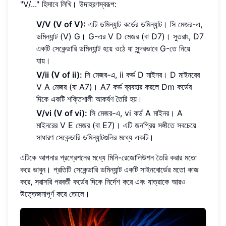
"V/..." হিসাবে লিখি। উদাহরণস্বরূপ:
V/V (V of V):
এটি ডমিন্যান্ট কর্ডের ডমিন্যান্ট। সি মেজর-এ,
ডমিন্যান্ট (V) G। G-এর V D মেজর (বা D7)। সুতরাং, D7
একটি সেকেন্ডারি ডমিন্যান্ট হয়ে ওঠে যা সুন্দরভাবে G-তে নিয়ে
যায়।
V/ii (V of ii):
সি মেজর-এ, ii কর্ড D মাইনর। D মাইনরের
V A মেজর (বা A7)। A7 কর্ড ব্যবহার করলে Dm কর্ডের
দিকে একটি শক্তিশালী আকর্ষণ তৈরি হয়।
V/vi (V of vi):
সি মেজর-এ, vi কর্ড A মাইনর। A
মাইনরের V E মেজর (বা E7)। এটি জনপ্রিয় সঙ্গীতে সবচেয়ে
সাধারণ সেকেন্ডারি ডমিন্যান্টগুলির মধ্যে একটি।
এটিকে আপনার প্রগ্রেশনের মধ্যে মিনি-রেজোলিউশন তৈরি করার মতো
করে ভাবুন। প্রতিটি সেকেন্ডারি ডমিন্যান্ট একটি সাইনবোর্ডের মতো কাজ
করে, সরাসরি পরবর্তী কর্ডের দিকে নির্দেশ করে এবং যাত্রাকে আরও
উত্তেজনাপূর্ণ করে তোলে।