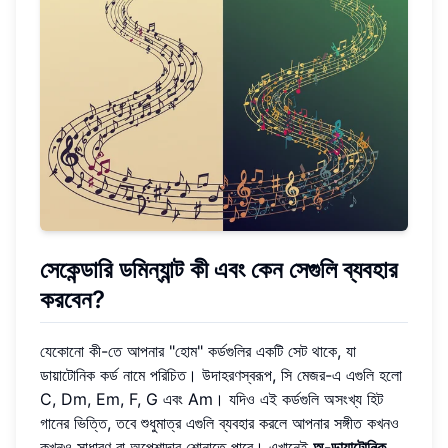
সেকেন্ডারি ডমিন্যান্ট কী এবং কেন সেগুলি ব্যবহার
করবেন?
যেকোনো কী-তে আপনার "হোম" কর্ডগুলির একটি সেট থাকে, যা
ডায়াটোনিক কর্ড নামে পরিচিত। উদাহরণস্বরূপ, সি মেজর-এ এগুলি হলো
C, Dm, Em, F, G এবং Am। যদিও এই কর্ডগুলি অসংখ্য হিট
গানের ভিত্তি, তবে শুধুমাত্র এগুলি ব্যবহার করলে আপনার সঙ্গীত কখনও
কখনও সাধারণ বা অপেশাদার শোনাতে পারে। এখানেই
অ-ডায়াটোনিক