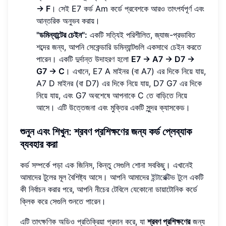
-> F
। সেই E7 কর্ড Am কর্ডে প্রবেশকে আরও তাৎপর্যপূর্ণ এবং
আন্তরিক অনুভব করায়।
"ডমিন্যান্টের চেইন":
একটি সত্যিই পরিশীলিত, জ্যাজ-প্রভাবিত
শব্দের জন্য, আপনি সেকেন্ডারি ডমিন্যান্টগুলি একসাথে চেইন করতে
পারেন। একটি দুর্দান্ত উদাহরণ হলো
E7 -> A7 -> D7 ->
G7 -> C
। এখানে, E7 A মাইনর (বা A7) এর দিকে নিয়ে যায়,
A7 D মাইনর (বা D7) এর দিকে নিয়ে যায়, D7 G7 এর দিকে
নিয়ে যায়, এবং G7 অবশেষে আপনাকে C তে বাড়িতে নিয়ে
আসে। এটি উত্তেজনা এবং মুক্তির একটি সুন্দর ক্যাসকেড।
শুনুন এবং শিখুন: শ্রবণ প্রশিক্ষণের জন্য কর্ড প্লেব্যাক
ব্যবহার করা
কর্ড সম্পর্কে পড়া এক জিনিস, কিন্তু সেগুলি শোনা সবকিছু। এখানেই
আমাদের টুলের মূল বৈশিষ্ট্য আসে। আপনি আমাদের
ইন্টারেক্টিভ টুলে
একটি
কী নির্বাচন করার পরে, আপনি নীচের টেবিলে যেকোনো ডায়াটোনিক কর্ডে
ক্লিক করে সেগুলি শুনতে পারেন।
এটি তাৎক্ষণিক অডিও প্রতিক্রিয়া প্রদান করে, যা
শ্রবণ প্রশিক্ষণের
জন্য