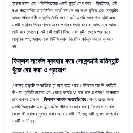
সুরেলা চমক এবং পরিশীলিততার একটি মুহূর্ত যোগ করে। দ্বিতীয়ত, এটি
যখন প্রত্যাশিত ডায়াটোনিক কর্ডে সমাধান হয় তখন মুক্তি এবং সন্তুষ্টির
আরও শক্তিশালী অনুভূতি তৈরি করে। এটি একটি সরল পথে হাঁটা এবং
একটি মনোরম ভিন্ন পথের মধ্যে পার্থক্য তৈরি করে যা আগমনকে আরও
মিষ্টি করে তোলে। এই কৌশলটি বিটলস এবং কুইন থেকে শুরু করে
আধুনিক পপ, জ্যাজ এবং মিউজিক্যাল থিয়েটার পর্যন্ত সর্বত্র ব্যবহৃত
হয়।
ফিফ্থস সার্কেল ব্যবহার করে সেকেন্ডারি ডমিন্যান্ট
খুঁজে বের করা ও প্রয়োগ
এখানেই তত্ত্বটি অপ্রতিরোধ্য মনে হতে পারে। কীভাবে আপনি প্রতিটি
কী-তে প্রতিটি মাইনর এবং মেজর কর্ডের V কর্ড মনে রাখবেন? আপনাকে
মনে রাখতে হবে না।
ফিফ্থস সার্কেল সংরাইটিংয়ের
গোপন অস্ত্র হলো
একটি ভিজ্যুয়াল এবং ইন্টারেক্টিভ গাইড ব্যবহার করা। ফিফ্থস সার্কেল
কেবল কী স্বাক্ষর মুখস্থ করার জন্য একটি চার্ট নয়; এটি সুরেলা সম্পর্কের
একটি মানচিত্র।
আমাদের
বিনামূল্যে ফিফ্থস সার্কেল টুল
সেকেন্ডারি ডমিন্যান্টগুলি খুঁজে বের