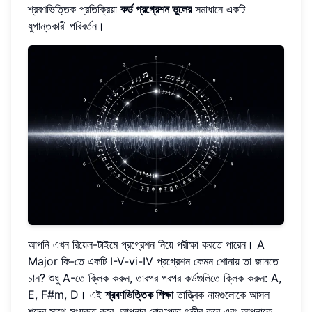
শ্রবণভিত্তিক প্রতিক্রিয়া
কর্ড প্রগ্রেশন ভুলের
সমাধানে একটি
যুগান্তকারী পরিবর্তন।
আপনি এখন রিয়েল-টাইমে প্রগ্রেশন নিয়ে পরীক্ষা করতে পারেন। A
Major কি-তে একটি I-V-vi-IV প্রগ্রেশন কেমন শোনায় তা জানতে
চান? শুধু A-তে ক্লিক করুন, তারপর পরপর কর্ডগুলিতে ক্লিক করুন: A,
E, F#m, D। এই
শ্রবণভিত্তিক শিক্ষা
তাত্ত্বিক নামগুলোকে আসল
শব্দের সাথে সংযুক্ত করে, আপনার বোঝাপড়া গভীর করে এবং আপনাকে