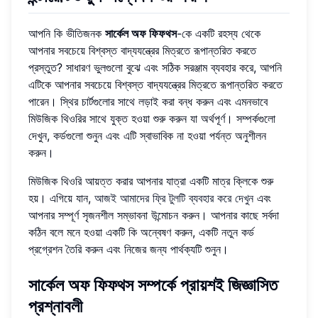
আপনি কি ভীতিজনক
সার্কেল অফ ফিফথস
-কে একটি রহস্য থেকে
আপনার সবচেয়ে বিশ্বস্ত বাদ্যযন্ত্রের মিত্রতে রূপান্তরিত করতে
প্রস্তুত? সাধারণ ভুলগুলো বুঝে এবং সঠিক সরঞ্জাম ব্যবহার করে, আপনি
এটিকে আপনার সবচেয়ে বিশ্বস্ত বাদ্যযন্ত্রের মিত্রতে রূপান্তরিত করতে
পারেন। স্থির চার্টগুলোর সাথে লড়াই করা বন্ধ করুন এবং এমনভাবে
মিউজিক থিওরির সাথে যুক্ত হওয়া শুরু করুন যা অর্থপূর্ণ। সম্পর্কগুলো
দেখুন, কর্ডগুলো শুনুন এবং এটি স্বাভাবিক না হওয়া পর্যন্ত অনুশীলন
করুন।
মিউজিক থিওরি আয়ত্ত করার আপনার যাত্রা একটি মাত্র ক্লিকে শুরু
হয়। এগিয়ে যান,
আজই আমাদের ফ্রি টুলটি ব্যবহার করে দেখুন
এবং
আপনার সম্পূর্ণ সৃজনশীল সম্ভাবনা উন্মোচন করুন। আপনার কাছে সর্বদা
কঠিন বলে মনে হওয়া একটি কি অন্বেষণ করুন, একটি নতুন কর্ড
প্রগ্রেশন তৈরি করুন এবং নিজের জন্য পার্থক্যটি শুনুন।
সার্কেল অফ ফিফথস সম্পর্কে প্রায়শই জিজ্ঞাসিত
প্রশ্নাবলী