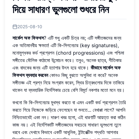
দিয়ে সাধারণ ভুলগুলো শুধরে নিন
2025-08-10
সার্কেল অফ ফিফথস
? এটি শুধু একটি চিত্র নয়; এটি সঙ্গীতজ্ঞদের জন্য
এক অতিমানবীয় ক্ষমতা! এটি কি-সিগনেচার (key signatures),
মনোমুগ্ধকর কর্ড প্রগ্রেশন (chord progressions) এবং পশ্চিমা
সঙ্গীতের মৌলিক কাঠামো উন্মোচন করে। তবুও, অনেক ছাত্র, গীতিকার
এবং বাদকের জন্য এটি হতাশার উৎস হয়ে থাকে।
কীভাবে সার্কেল অফ
ফিফথস ব্যবহার করবেন
কোনও কিছু বুঝতে অসুবিধা না করে? অনেক
সঙ্গীতজ্ঞ এই প্রশ্ন নিয়ে সংগ্রাম করেন, স্থির চিত্রগুলোর দিকে তাকিয়ে
থাকেন যা ব্যবহারিক নির্দেশিকার চেয়ে বেশি বিমূর্ত নকশার মতো মনে হয়।
কখনো কি কি-সিগনেচার মুখস্থ করতে বা এমন একটি কর্ড প্রগ্রেশন তৈরি
করতে গিয়ে নিজেকে জড়িয়ে ফেলেছেন যা শুনতে... বেখাপ্পা লাগে? আপনি
নিশ্চিতভাবেই একা নন। দারুণ খবর হলো, এই ধারণাটি আয়ত্ত করা কঠিন
কাজ নয়। এই নির্দেশিকাটি সঙ্গীতজ্ঞদের সবচেয়ে সাধারণ ভুলগুলো তুলে
ধরবে এবং দেখাবে কিভাবে একটি আধুনিক, ইন্টারেক্টিভ পদ্ধতি আপনার