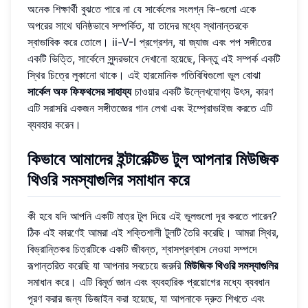
অনেক শিক্ষার্থী বুঝতে পারে না যে সার্কেলের সংলগ্ন কি-গুলো একে
অপরের সাথে ঘনিষ্ঠভাবে সম্পর্কিত, যা তাদের মধ্যে স্থানান্তরকে
স্বাভাবিক করে তোলে। ii-V-I প্রগ্রেশন, যা জ্যাজ এবং পপ সঙ্গীতের
একটি ভিত্তি, সার্কেলে সুন্দরভাবে দেখানো হয়েছে, কিন্তু এই সম্পর্ক একটি
স্থির চিত্রে লুকানো থাকে। এই হারমোনিক গতিবিধিগুলো ভুল বোঝা
সার্কেল অফ ফিফথসের সাহায্য
চাওয়ার একটি উল্লেখযোগ্য উৎস, কারণ
এটি সরাসরি একজন সঙ্গীতজ্ঞের গান লেখা এবং ইম্প্রোভাইজ করতে এটি
ব্যবহার করেন।
কিভাবে আমাদের ইন্টারেক্টিভ টুল আপনার মিউজিক
থিওরি সমস্যাগুলির সমাধান করে
কী হবে যদি আপনি একটি মাত্র টুল দিয়ে এই ভুলগুলো দূর করতে পারেন?
ঠিক এই কারণেই আমরা এই শক্তিশালী টুলটি তৈরি করেছি। আমরা স্থির,
বিভ্রান্তিকর চিত্রটিকে একটি জীবন্ত, শ্বাসপ্রশ্বাস নেওয়া সম্পদে
রূপান্তরিত করেছি যা আপনার সবচেয়ে জরুরি
মিউজিক থিওরি সমস্যাগুলির
সমাধান করে। এটি বিমূর্ত জ্ঞান এবং ব্যবহারিক প্রয়োগের মধ্যে ব্যবধান
পূরণ করার জন্য ডিজাইন করা হয়েছে, যা আপনাকে দ্রুত শিখতে এবং