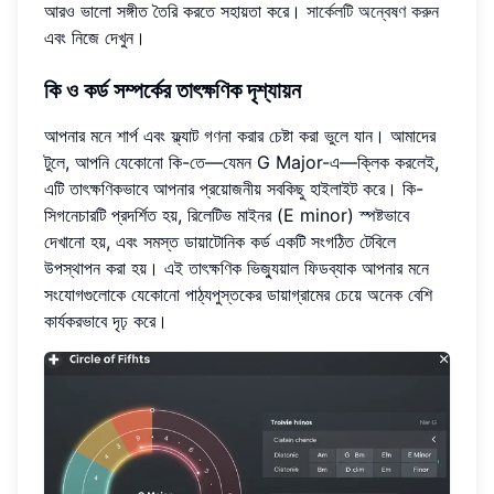
আরও ভালো সঙ্গীত তৈরি করতে সহায়তা করে।
সার্কেলটি অন্বেষণ করুন
এবং নিজে দেখুন।
কি ও কর্ড সম্পর্কের তাৎক্ষণিক দৃশ্যায়ন
আপনার মনে শার্প এবং ফ্ল্যাট গণনা করার চেষ্টা করা ভুলে যান। আমাদের
টুলে, আপনি যেকোনো কি-তে—যেমন G Major-এ—ক্লিক করলেই,
এটি তাৎক্ষণিকভাবে আপনার প্রয়োজনীয় সবকিছু হাইলাইট করে। কি-
সিগনেচারটি প্রদর্শিত হয়, রিলেটিভ মাইনর (E minor) স্পষ্টভাবে
দেখানো হয়, এবং সমস্ত ডায়াটোনিক কর্ড একটি সংগঠিত টেবিলে
উপস্থাপন করা হয়। এই তাৎক্ষণিক ভিজ্যুয়াল ফিডব্যাক আপনার মনে
সংযোগগুলোকে যেকোনো পাঠ্যপুস্তকের ডায়াগ্রামের চেয়ে অনেক বেশি
কার্যকরভাবে দৃঢ় করে।