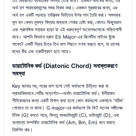
এই বিভ্রান্তি ব্যবহারিক সমস্যা তৈরি করে। একজন বাদকের জন্য, এর
অর্থ হল পারফরম্যান্সের সময় দ্বিধা করা। একজন সুরকারের জন্য, এর
অর্থ হল একটি নড়বড়ে তাত্ত্বিক ভিত্তির উপর গান তৈরি করা। সমস্যার
মূল হল কেবল মুখস্থ বিদ্যার মাধ্যমে শেখার চেষ্টা করা, কোনও ভিজ্যুয়াল
এবং প্রাসঙ্গিক সহায়ক ছাড়া যা এই গুরুত্বপূর্ণ সংযোগগুলোকে শক্তিশালী
করে। আপনি কিভাবে দ্রুত Eb Major-এর রিলেটিভ মাইনর খুঁজে
পাবেন? একটি স্থির চিত্র তিন ধাপ পিছনে গণনা করতে বলে, যা চাপের
মধ্যে ধীর এবং ত্রুটিপ্রবণ হতে পারে।
ডায়াটোনিক কর্ড (Diatonic Chord) সনাক্তকরণে
সমস্যা
Key জানার পর, পরের ধাপ হলো সেই কর্ডগুলো চিহ্নিত করা যা
স্বাভাবিকভাবে সেটির অন্তর্গত—অর্থাৎ ডায়াটোনিক কর্ড। উদীয়মান
গীতিকারদের জন্য একটি বিশাল বাধা হলো কোন কর্ডগুলো একসাথে 'সঠিক'
শোনাবে তা না জানা। G major-এর কর্ডগুলো কি কি? অনেক সঙ্গীতজ্ঞ
টনিক (G) বলতে পারে, কিন্তু সাবডমিন্যান্ট (C), ডমিন্যান্ট (D), এবং
অন্যান্য সম্পর্কিত ডায়াটোনিক কর্ড (Am, Bm, Em) মনে করতে
হিমশিম খায়।