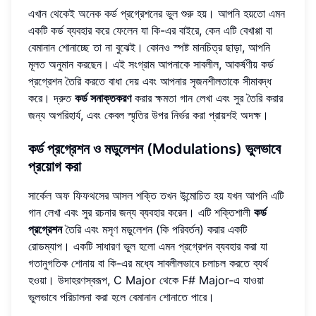
এখান থেকেই অনেক কর্ড প্রগ্রেশনের ভুল শুরু হয়। আপনি হয়তো এমন
একটি কর্ড ব্যবহার করে ফেলেন যা কি-এর বাইরে, কেন এটি বেখাপ্পা বা
বেমানান শোনাচ্ছে তা না বুঝেই। কোনও স্পষ্ট মানচিত্র ছাড়া, আপনি
মূলত অনুমান করছেন। এই সংগ্রাম আপনাকে সাবলীল, আকর্ষণীয় কর্ড
প্রগ্রেশন তৈরি করতে বাধা দেয় এবং আপনার সৃজনশীলতাকে সীমাবদ্ধ
করে। দ্রুত
কর্ড সনাক্তকরণ
করার ক্ষমতা গান লেখা এবং সুর তৈরি করার
জন্য অপরিহার্য, এবং কেবল স্মৃতির উপর নির্ভর করা প্রায়শই অদক্ষ।
কর্ড প্রগ্রেশন ও মডুলেশন (Modulations) ভুলভাবে
প্রয়োগ করা
সার্কেল অফ ফিফথসের আসল শক্তি তখন উন্মোচিত হয় যখন আপনি এটি
গান লেখা এবং সুর রচনার জন্য ব্যবহার করেন। এটি শক্তিশালী
কর্ড
প্রগ্রেশন
তৈরি এবং মসৃণ মডুলেশন (কি পরিবর্তন) করার একটি
রোডম্যাপ। একটি সাধারণ ভুল হলো এমন প্রগ্রেশন ব্যবহার করা যা
গতানুগতিক শোনায় বা কি-এর মধ্যে সাবলীলভাবে চলাচল করতে ব্যর্থ
হওয়া। উদাহরণস্বরূপ, C Major থেকে F# Major-এ যাওয়া
ভুলভাবে পরিচালনা করা হলে বেমানান শোনাতে পারে।