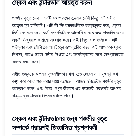
স্কেল এবং ইন্টারভাল আয়ত্ত করুন
পঞ্চমীর বৃত্ত কেবল একটি ডায়াগ্রামের চেয়েও বেশি কিছু; এটি সঙ্গীত
তত্ত্বের মূল চাবিকাঠি। এটি কী সিগনেচারগুলিকে রহস্যমুক্ত করে, স্কেল
নির্মাণকে সরল করে, কর্ড সম্পর্কগুলিকে আলোকিত করে এবং হারমনির জন্য
একটি ভিজ্যুয়াল কাঠামো সরবরাহ করে। এই বিমূর্ত ধারণাগুলিকে একটি
পরিষ্কার এবং যৌক্তিক মানচিত্রে রূপান্তরিত করে, এটি আপনাকে দ্রুত
শিখতে, আরও ভালো সঙ্গীত লিখতে এবং আত্মবিশ্বাসের সাথে ইম্প্রোভাইজ
করতে সক্ষম করে।
সঙ্গীত তত্ত্বকে আপনার সৃজনশীলতার বাধা হতে দেবেন না। মুখস্থ করা
বন্ধ করে বোঝা শুরু করার সময় এসেছে। আজই
ইন্টারেক্টিভ পঞ্চমীর বৃত্ত
অন্বেষণ করুন
, এবং নিজে দেখুন কীভাবে এই কালজয়ী সরঞ্জামটি আপনার
বাদ্যযন্ত্রের যাত্রায় বিপ্লব ঘটাতে পারে।
স্কেল এবং ইন্টারভালের জন্য পঞ্চমীর বৃত্ত
সম্পর্কে প্রায়শই জিজ্ঞাসিত প্রশ্নাবলী