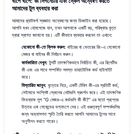
ধাপে ধাপে: কী সিগনেচার এবং স্কেল অন্বেষণ করতে
আমাদের টুল ব্যবহার করা
আমাদের প্ল্যাটফর্ম স্বজ্ঞাত অন্বেষণের জন্য ডিজাইন করা হয়েছে।
আপনি যখন হোমপেজে যান, তখন আপনাকে একটি বড়, পরিষ্কার বৃত্ত
দ্বারা স্বাগত জানানো হয়। এটি কীভাবে ব্যবহার করবেন তা এখানে:
যেকোনো কী-তে ক্লিক করুন:
বাইরের বা ভেতরের রিং-এ যেকোনো
মেজর বা মাইনর কী নির্বাচন করুন।
কার্যকারিতা দেখুন:
টুলটি তাৎক্ষণিকভাবে নির্বাচিত কী, এর রিলেটিভ
কী এবং এর সাথে সম্পর্কিত সমস্ত ডায়াটোনিক কর্ড হাইলাইট
করে।
বিস্তারিত জানুন:
বৃত্তের নিচে, একটি টেবিল কী-এর প্রতিটি কর্ড,
সেইসাথে সংশ্লিষ্ট স্কেলের নোটগুলি প্রদর্শন করে। এই তাৎক্ষণিক
ফিডব্যাক লুপ "G মেজর-এ কর্ডগুলি কী কী?" এর মতো প্রশ্নের
উত্তর এক সেকেন্ডের ভগ্নাংশে দেয়। এই গুরুত্বপূর্ণ সম্পর্কগুলির
জন্য অভ্যাসগত স্মৃতি তৈরি করতে আপনি
আমাদের টুলের সাথে
অনুশীলন করতে পারেন
।