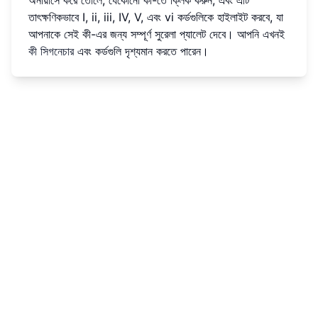
অনায়াসে করে তোলে; যেকোনো কী-তে ক্লিক করুন, এবং এটি
তাৎক্ষণিকভাবে I, ii, iii, IV, V, এবং vi কর্ডগুলিকে হাইলাইট করবে, যা
আপনাকে সেই কী-এর জন্য সম্পূর্ণ সুরেলা প্যালেট দেবে। আপনি এখনই
কী সিগনেচার
এবং কর্ডগুলি দৃশ্যমান করতে পারেন।