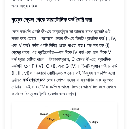
জন্য অত্যাবশ্যক।
বৃত্তে স্কেল থেকে ডায়াটোনিক কর্ড তৈরি করা
কোন কর্ডগুলি একটি কী-এর অন্তর্ভুক্ত তা জানতে চান? বৃত্তটি এটি
সহজ করে তোলে। যেকোনো মেজর কী-এর তিনটি প্রাথমিক কর্ড (I, IV,
এবং V কর্ড) সর্বদা একটি নিবিড় গুচ্ছে পাওয়া যায়। আপনার রুট (I)
কেন্দ্রে থাকে, এর প্রতিবেশীরা—বাম দিকে IV কর্ড এবং ডান দিকে V
কর্ড দ্বারা বেষ্টিত থাকে। উদাহরণস্বরূপ, C মেজর কী-তে, প্রাথমিক
কর্ডগুলি হলো F (IV), C (I), এবং G (V)। তিনটি প্রধান মাইনর কর্ড
(ii, iii, vi)ও একসাথে গোষ্ঠীভুক্ত থাকে। এই ভিজ্যুয়াল গ্রুপিং হলো
দুর্দান্ত
কর্ড প্রোগ্রেসন
লেখার গোপন রহস্য যা স্বাভাবিক এবং সুসংহত
শোনায়। এই ডায়াটোনিক কর্ডগুলি তাৎক্ষণিকভাবে আলোকিত হতে দেখতে
আমাদের
বিনামূল্যে টুলটি ব্যবহার করে দেখুন
।