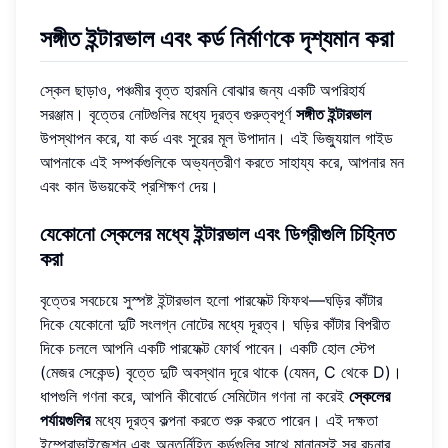
সঙ্গীত ইন্টারভাল এবং কর্ড নির্মাণকে দৃশ্যমান করা
স্কেল ছাড়াও, পঞ্চমীর বৃত্ত হারমনি বোঝার জন্য একটি অপরিহার্য
সরঞ্জাম। বৃত্তের নোটগুলির মধ্যে দূরত্ব গুরুত্বপূর্ণ
সঙ্গীত ইন্টারভাল
উপস্থাপন করে, যা কর্ড এবং সুরের মূল উপাদান। এই ভিজ্যুয়াল গাইড
আপনাকে এই সম্পর্কগুলিকে অভ্যন্তরীণ করতে সাহায্য করে, আপনার মন
এবং কান উভয়কেই প্রশিক্ষণ দেয়।
যেকোনো স্কেলের মধ্যে ইন্টারভাল এবং ডিগ্রীগুলি চিহ্নিত
করা
বৃত্তের সবচেয়ে সুস্পষ্ট ইন্টারভাল হলো পারফেক্ট ফিফথ—ঘড়ির কাঁটার
দিকে যেকোনো দুটি সংলগ্ন নোটের মধ্যে দূরত্ব। ঘড়ির কাঁটার বিপরীত
দিকে চললে আপনি একটি পারফেক্ট ফোর্থ পাবেন। একটি হোল স্টেপ
(মেজর সেকেন্ড) বৃত্তে দুটি অবস্থান দূরে থাকে (যেমন, C থেকে D)।
ধাপগুলি গণনা করে, আপনি কীবোর্ডে সেমিটোন গণনা না করেই
স্কেলের
পর্যায়গুলির
মধ্যে দূরত্ব কল্পনা করতে শুরু করতে পারেন। এই দক্ষতা
ইম্প্রোভাইজেশন এবং অন্তর্নিহিত কর্ডগুলির সাথে মানানসই সুর রচনার