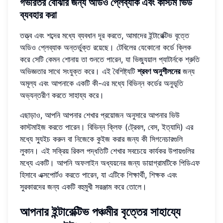
গভীরতর বোঝার জন্য অডিও প্লেব্যাক এবং কাস্টম ভিউ
ব্যবহার করা
তত্ত্ব এবং শব্দের মধ্যে ব্যবধান দূর করতে, আমাদের ইন্টারেক্টিভ বৃত্তে
অডিও প্লেব্যাক অন্তর্ভুক্ত রয়েছে। টেবিলের যেকোনো কর্ডে ক্লিক
করে সেটি কেমন শোনায় তা শুনতে পারেন, যা ভিজ্যুয়াল প্যাটার্নকে শ্রুতি
অভিজ্ঞতার সাথে সংযুক্ত করে। এই বৈশিষ্ট্যটি
শ্রবণ অনুশীলনের
জন্য
অমূল্য এবং আপনাকে একটি কী-এর মধ্যে বিভিন্ন কর্ডের অনুভূতি
অভ্যন্তরীণ করতে সাহায্য করে।
এছাড়াও, আপনি আপনার শেখার প্রয়োজন অনুসারে আপনার ভিউ
কাস্টমাইজ করতে পারেন। বিভিন্ন ক্লিফ (ট্রেবল, বেস, ইত্যাদি) এর
মধ্যে স্যুইচ করুন বা নিজেকে কুইজ করার জন্য কী সিগনেচারগুলি
লুকান। এই সক্রিয় রিকল পদ্ধতিটি শেখার সবচেয়ে কার্যকর উপায়গুলির
মধ্যে একটি। আপনি অফলাইন অধ্যয়নের জন্য ডায়াগ্রামটিকে পিডিএফ
হিসাবে এক্সপোর্টও করতে পারেন, যা এটিকে শিক্ষার্থী, শিক্ষক এবং
সুরকারদের জন্য একটি বহুমুখী সরঞ্জাম করে তোলে।
আপনার ইন্টারেক্টিভ পঞ্চমীর বৃত্তের সাহায্যে