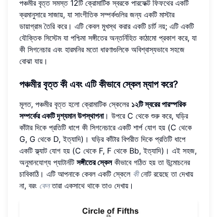
পঞ্চমীর বৃত্ত সমস্ত 12টি ক্রোমাটিক স্বরকে পারফেক্ট ফিফথের একটি
ক্রমানুসারে সাজায়, যা সাংগীতিক সম্পর্কগুলির জন্য একটি মাস্টার
ডায়াগ্রাম তৈরি করে। এটি কেবল মুখস্থ করার একটি চার্ট নয়; এটি একটি
যৌক্তিক সিস্টেম যা পশ্চিমা সঙ্গীতের অন্তর্নিহিত কাঠামো প্রকাশ করে, যা
কী সিগনেচার এবং হারমনির মতো ধারণাগুলিকে অবিশ্বাস্যভাবে সহজে
বোঝা যায়।
পঞ্চমীর বৃত্ত কী এবং এটি কীভাবে স্কেল ম্যাপ করে?
মূলত, পঞ্চমীর বৃত্ত হলো ক্রোমাটিক স্কেলের
১২টি স্বরের পারস্পরিক
সম্পর্কের একটি দৃশ্যমান উপস্থাপনা
। উপরে C থেকে শুরু করে, ঘড়ির
কাঁটার দিকে প্রতিটি ধাপে কী সিগনেচারে একটি শার্প যোগ হয় (C থেকে
G, G থেকে D, ইত্যাদি)। ঘড়ির কাঁটার বিপরীত দিকে প্রতিটি ধাপে
একটি ফ্ল্যাট যোগ হয় (C থেকে F, F থেকে Bb, ইত্যাদি)। এই সহজ,
অনুমানযোগ্য প্যাটার্নটি
সঙ্গীতের স্কেল
কীভাবে গঠিত হয় তা উন্মোচনের
চাবিকাঠি। এটি আপনাকে কেবল একটি স্কেলে
কী
নোট রয়েছে তা দেখায়
না, বরং
কেন
তারা একসাথে থাকে তাও দেখায়।