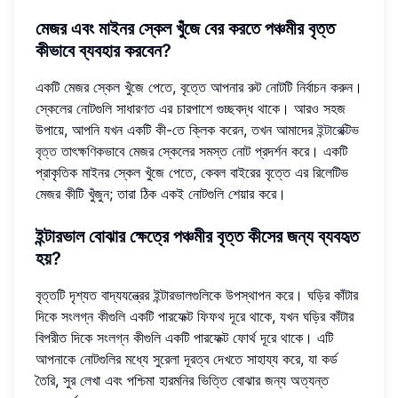
মেজর এবং মাইনর স্কেল খুঁজে বের করতে পঞ্চমীর বৃত্ত
কীভাবে ব্যবহার করবেন?
একটি মেজর স্কেল খুঁজে পেতে, বৃত্তে আপনার রুট নোটটি নির্বাচন করুন।
স্কেলের নোটগুলি সাধারণত এর চারপাশে গুচ্ছবদ্ধ থাকে। আরও সহজ
উপায়ে, আপনি যখন একটি কী-তে ক্লিক করেন, তখন আমাদের
ইন্টারেক্টিভ
বৃত্ত
তাৎক্ষণিকভাবে মেজর স্কেলের সমস্ত নোট প্রদর্শন করে। একটি
প্রাকৃতিক মাইনর স্কেল খুঁজে পেতে, কেবল বাইরের বৃত্তে এর রিলেটিভ
মেজর কীটি খুঁজুন; তারা ঠিক একই নোটগুলি শেয়ার করে।
ইন্টারভাল বোঝার ক্ষেত্রে পঞ্চমীর বৃত্ত কীসের জন্য ব্যবহৃত
হয়?
বৃত্তটি দৃশ্যত বাদ্যযন্ত্রের ইন্টারভালগুলিকে উপস্থাপন করে। ঘড়ির কাঁটার
দিকে সংলগ্ন কীগুলি একটি পারফেক্ট ফিফথ দূরে থাকে, যখন ঘড়ির কাঁটার
বিপরীত দিকে সংলগ্ন কীগুলি একটি পারফেক্ট ফোর্থ দূরে থাকে। এটি
আপনাকে নোটগুলির মধ্যে সুরেলা দূরত্ব দেখতে সাহায্য করে, যা কর্ড
তৈরি, সুর লেখা এবং পশ্চিমা হারমনির ভিত্তি বোঝার জন্য অত্যন্ত