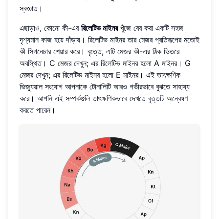
স্বজ্ঞাত।
এছাড়াও, কোনো কী-এর
রিলেটিভ মাইনর
খুঁজে বের করা একটি সহজ
দৃশ্যমান কাজ হয়ে দাঁড়ায়। রিলেটিভ মাইনর তার মেজর প্রতিরূপের মতোই
কী সিগনেচার শেয়ার করে। বৃত্তে, এটি মেজর কী-এর ঠিক ভিতরে
অবস্থিত। C মেজর দেখুন; এর রিলেটিভ মাইনর হলো A মাইনর। G
মেজর দেখুন; এর রিলেটিভ মাইনর হলো E মাইনর। এই তাৎক্ষণিক
ভিজ্যুয়াল সংযোগ আপনাকে টোনালিটি আরও গভীরভাবে বুঝতে সাহায্য
করে। আপনি এই সম্পর্কগুলি তাৎক্ষণিকভাবে দেখতে
বৃত্তটি অন্বেষণ
করতে পারেন
।