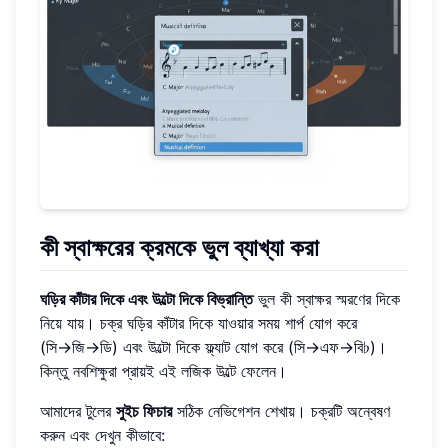
কী স্বাক্ষরের ক্রমকে ভুল ব্যাখ্যা করা
ঘড়ির কাঁটার দিকে এবং উল্টো দিকে বিভ্রান্তি
ভুল কী স্বাক্ষর স্মরণের দিকে
নিয়ে যায়। চক্র ঘড়ির কাঁটার দিকে যাওয়ার সময় শার্প যোগ করে
(সি→জি→ডি) এবং উল্টো দিকে ফ্ল্যাট যোগ করে (সি→এফ→বি♭)।
কিন্তু নবশিক্ষুরা প্রায়ই এই লজিক উল্টে ফেলেন।
আমাদের টুলের
সুইচ ফিচার
সঠিক নেভিগেশন শেখায়। চক্রটি অন্বেষণ
করুন এবং দেখুন কীভাবে: