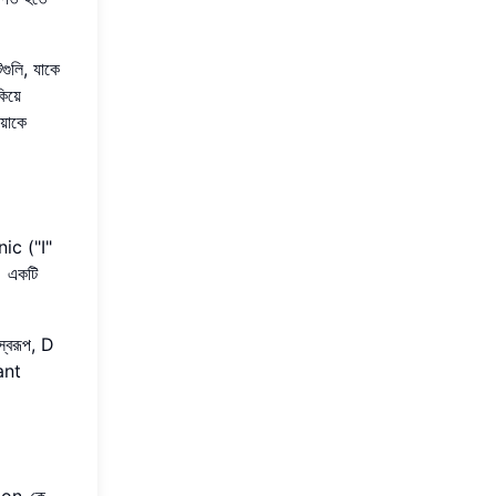
ুলি, যাকে
িয়ে
য়াকে
ic ("I"
। একটি
্বরূপ, D
ant
ion-কে