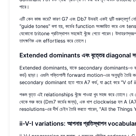
পারে।
এটি কেন কাজ করে? কারণ G7 এবং Db7 উভয়ই একই দুটি গুরুত্বপূর্ণ
"guide tones" বলা হয়, কর্ডের function সংজ্ঞায়িত করে এবং ten
যেকোনো tritone প্রতিস্থাপন সহজেই খুঁজে পেতে পারেন। উদাহরণস
তাৎক্ষণিক এবং effortless করে তোলে।
Extended dominants এবং বৃত্তের diagonal সম্প
Extended dominants, যাকে secondary dominants-ও বলা হয়
কর্ড) ছাড়া। এগুলি শক্তিশালী forward motion-এর অনুভূতি তৈরি
secondary dominant হতে পারে A7 কর্ড, যা act করে "V of 
পঞ্চম বৃত্ত এই relationships খুঁজে পাওয়া খুব সহজ করে তোলে। য
থেকে শুরু করে (Dm7 কর্ডের জন্য), এক ধাপ clockwise হল A (
resolutions-এর দীর্ঘ চেইন তৈরি করতে পারেন, "All the Things
ii-V-I variations: আপনার প্রতিস্থাপন vocabula
ii-V-I progression হল জ্যাজ-এ সবচেয়ে মৌলিক cadence। C