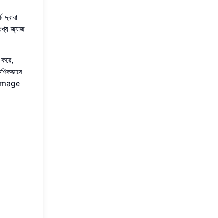
দ্বারা
খ্য জ্যাজ
 করে,
ষণিকভাবে
c image