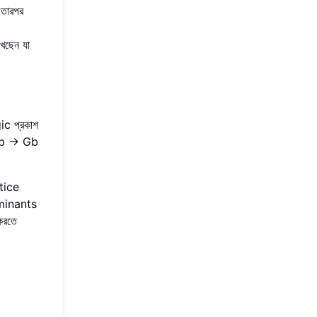
তারপর
খছেন যা
ic প্রকাশ
 Db -> Gb
ctice
minants
করতে