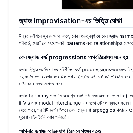
জ্যাজ Improvisation-এর ভিত্তি বোঝা
উন্নত কৌশলে ডুব দেওয়ার আগে, বোঝা গুরুত্বপূর্ণ যে কেন জ্যাজ harm
পরিবর্তে, সেগুলিকে সংযোগকারী patterns এবং relationships দেখতে ফ
কেন জ্যাজ কর্ড progressions অপ্রতিরোধ্য মনে হয়
জ্যাজ স্ট্যান্ডার্ডগুলি তাদের পরিশীলিত কর্ড progressions-এর জন্য
সহ জটিল কর্ড ব্যবহার করে এবং প্রায়শই প্রতি দুই বিটে কর্ড পরিবর্তন
চেষ্টা করার মতো লাগতে পারে।
জ্যাজ harmony গতিশীল এবং খুব কমই দীর্ঘ সময় এক কী-তে থাকে।
ii-V's এবং modal interchange-এর মতো কৌশল ব্যবহার করেন। এই ধ
যেতে পারে, প্রতিটি কর্ডের উপরে কোন স্কেল বা arpeggios বাজাতে হবে 
সুরেলা লাইন তৈরি করার পরিবর্তে।
আপনার জ্যাজ রোডম্যাপ হিসেবে পঞ্চম বৃত্ত