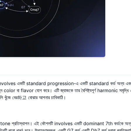
 involves একটি standard progression-এ একটি standard কর্ড অন্য একটি
্ন color বা flavor যোগ করে। এটি জ্যাজকে তার বৈশিষ্ট্যপূর্ণ harmonic সমৃদ্ধি 
গুলি খুঁজে বের하고 বোঝার আপনার চাবিকাঠি।
 হল tritone প্রতিস্থাপন। এই কৌশলটি involves একটি dominant 7th কর্ডকে অন্
নটি পুরো ধাপ) দূরে। উদাহরণস্বরূপ, একটি G7 কর্ড একটি Db7 কর্ড দ্বারা প্রতিস্থ