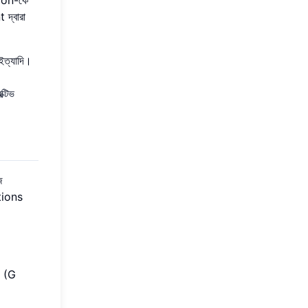
দ্বারা
ত্যাদি।
েক্টিভ
জ
ations
n (G