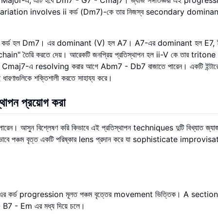
ariation involves ii কর্ড (Dm7)-কে তার নিজস্ব secondary dominant 
। ii কর্ড হল Dm7। এর dominant (V) হল A7। A7-এর dominant হল E7, ই
ain" তৈরি করতে দেয়। আরেকটি জনপ্রিয় প্রতিস্থাপন হল ii-V কে তার tritone
 আপনি Cmaj7-এ resolving করার আগে Abm7 - Db7 বাজাতে পারেন। একটি
ইন্টার
ণাগুলিকে শক্তিশালী করতে সাহায্য করে।
িস্থাপন প্রয়োগ করা
ারেন। আসুন বিশ্লেষণ করি কিভাবে এই প্রতিস্থাপন techniques দুটি বিখ্যাত জ্যা
ন কিভাবে পঞ্চম বৃত্ত একটি পরিষ্কার lens প্রদান করে যা sophisticate improvis
ারণ এর কর্ড progression মূলত পঞ্চম বৃত্তের movement ভিত্তিক। A sectio
 - Em এর মধ্য দিয়ে চলে।