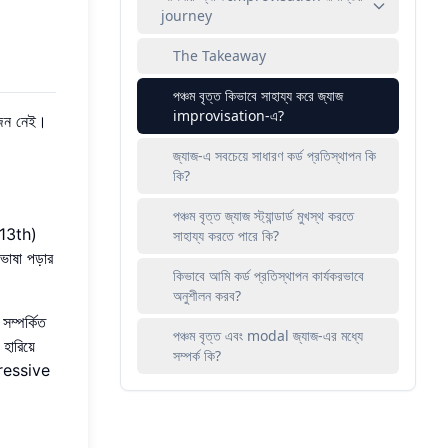
journey
The Takeaway
পঞ্চম বৃত্ত কিভাবে সাহায্য করে জ্যাজ
improvisation-এ?
োজন নেই।
জ্যাজ-এ সবচেয়ে সাধারণ কর্ড প্রতিস্থাপন কি
কি?
পঞ্চম বৃত্ত জ্যাজ স্ট্যান্ডার্ড মুখস্থ করতে
ং 13th)
সাহায্য করতে পারে কি?
ভাষা পড়ার
কিভাবে আমি কর্ড প্রতিস্থাপন কার্যকরভাবে
অনুশীলন করব?
ম্পর্কিত
পঞ্চম বৃত্ত এবং modal জ্যাজ-এর মধ্যে
ারিয়ে
সম্পর্ক কি?
xpressive