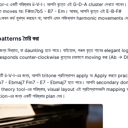
এ একটি পরিষ্কার ii-V-I। আপনি বৃত্তে এই G-D-A cluster দেখতে পাবেন। 
তে moves হয়: F#m7b5 - B7 - Em। আবার, আপনি বৃত্তে এই E-B-F#
কেবল কর্ড মুখস্থ করছেন না; আপনি এমন লজিক্যাল harmonic movements দে
patterns তৈরি করা
িখ্যাত, যা daunting হতে পারে। যাইহোক, পঞ্চম বৃত্ত গানের elegant log
 যা corresponds counter-clockwise বৃত্তের চারপাশে moving করা (Ab ->
তিটি ii-V-I-এর জন্য, আপনি tritone প্রতিস্থাপন apply অ Apply করতে pra
- Bb7 - Ebmaj7 Fm7 - E7 - Ebmaj7 হতে পারে। আপনি secondary do
 theory tool
-এর পরিষ্কার, visual layout এই প্রতিস্থাপনগুলি mapping 
ion-এর জন্য একটি পরিষ্কার plan দেয়।