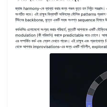
জ্যাজ harmony-কে ব্যাখ্যা করার জন্য পঞ্চম বৃত্ত হল নিখুঁত সরঞ্জাম
সংগঠিত করে। এই চাক্ষুষ বিন্যাসটি অবিলম্বে মৌলিক patterns প্রকাশ 
টিউনের backbone, বৃত্তে একটি সহজ সংলগ্ন sequence হিসাবে উ
কর্ডগুলির এলোমেলো সংগ্রহ করার পরিবর্তে, বৃত্তটি আপনাকে একটি যৌক্ত
modulation (কী পরিবর্তন) করাকে predictable করে তোলে। আম
এর সম্পর্কিত কর্ড এবং স্কেল দেখতে পারেন। এই চাক্ষুষ এবং শ্রবণযোগ্
থেকে আপনার improvisations-এর জন্য একটি গতিশীল, explorab