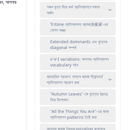
ারেন, আপনার
পঞ্চম বৃত্ত দিয়ে কর্ড প্রতিস্থাপনে দক্ষতা
অর্জন
Tritone প্রতিস্থাপন: জ্যাজ演奏家-এর
গোপন অস্ত্র
Extended dominants এবং বৃত্তের
diagonal সম্পর্ক
ii-V-I variations: আপনার প্রতিস্থাপন
vocabulary গঠন
ব্যবহারিক প্রয়োগ: বাস্তব জ্যাজ স্ট্যান্ডার্ডে
প্রতিস্থাপন প্রয়োগ করা
"Autumn Leaves"-কে বৃত্তের lens
দিয়ে বিশ্লেষণ
"All the Things You Are"-এর জন্য
প্রতিস্থাপন patterns তৈরি করা
আপনার জ্যাজ Improvisation রূপান্তর