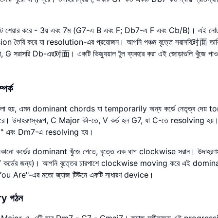
 নোট শেয়ার করে - 3য় এবং 7ম (G7-এ B এবং F; Db7-এ F এবং Cb/B)। এই নোটগ
sion তৈরি করে যা resolution-এর প্রয়োজন। আপনি পঞ্চম বৃত্তে সরাসরি对面 তাক
্বরূপ, G সরাসরি Db-এর对面। একটি
ভিজ্যুয়াল টুল
ব্যবহার করা এই জোড়াগুলি খুঁজে পাও
র্ক
, এমন dominant chords যা temporarily অন্য কর্ডে নেতৃত্ব দেয় ton
 করে। উদাহরণস্বরূপ, C Major কী-তে, V কর্ড হল G7, যা C-তে resolving হয়
ii" এবং Dm7-এ resolving হয়।
ে কোনো কর্ডের dominant খুঁজে পেতে, বৃত্তে এক ধাপ clockwise সরান। উদাহরণস
A7 কর্ডের জন্য)। আপনি বৃত্তের চারপাশে clockwise moving করে এই domin
 You Are"-এর মতো জ্যাজ টিউনে একটি সাধারণ device।
ry গঠন
 Major-এ, এটি হবে Dm7 - G7 - Cmaj7। জ্যাজ সঙ্গীতজ্ঞরা এই progress