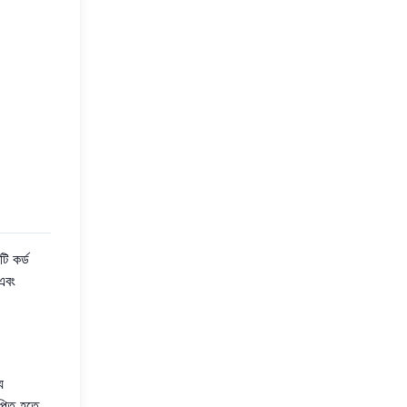
 কর্ড
এবং
য
াপিত হতে