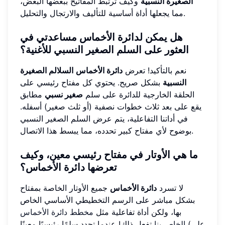
الصغيرة النسبية
وكيف ترتبط المفاتيح ببعضها البعض،
مما يجعلها أداة أساسية للتأليف والارتجال والتحليل.
هل يمكن لدائرة الأخماس مساعدتي في
العثور على السلم الصغير النسبي للأغنية؟
نعم بالتأكيد! تعرض
دائرة الأخماس
السلالم الصغيرة
النسبية
بشكل صريح. يحتوي كل مفتاح رئيسي على
الحلقة الخارجية للدائرة على سلم
صغير نسبي
مطابق
يقع على بعد ثلاث خطوات نصفية (أو ثلث صغير) أسفله.
في أداتنا التفاعلية، يتم عرض السلم الصغير النسبي
بوضوح لأي مفتاح كبير تحدده، مما يبسط هذا الاتصال.
ما هي الأوتار في مفتاح رئيسي معين، وكيف
تعرضها دائرة الأخماس؟
لا تسرد
دائرة الأخماس
جميع الأوتار الخاصة بمفتاح
بشكل مباشر على الرسم التخطيطي الأساسي الخاص
بها، ولكن أداة تفاعلية مثل
مخطط دائرة الأخماس
الخاص بنا
تفعل ذلك! عندما تحدد سلمًا رئيسيًا معينًا (على