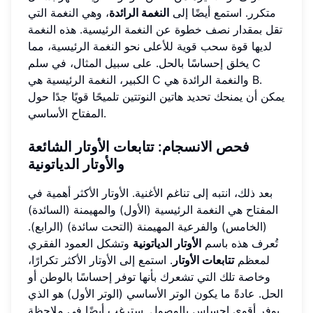
متكرر. استمع أيضًا إلى
النغمة الرائدة
، وهي النغمة التي
تقل بمقدار نصف خطوة عن النغمة الرئيسية. هذه النغمة
لديها قوة سحب قوية للأعلى نحو النغمة الرئيسية، مما
يخلق إحساسًا بالحل. على سبيل المثال، في سلم C
الكبير، النغمة الرئيسية هي C والنغمة الرائدة هي B.
يمكن أن يمنحك تحديد هاتين النوتتين تلميحًا قويًا جدًا حول
المفتاح الأساسي.
فحص الانسجام:
تتابعات الأوتار
الشائعة
والأوتار الدياتونية
بعد ذلك، انتبه إلى تناغم الأغنية. الأوتار الأكثر أهمية في
المفتاح هي النغمة الرئيسية (الأول) والمهيمنة (السائدة)
(الخامس) والفرعية المهيمنة (التحت سائدة) (الرابع).
تُعرف هذه باسم
الأوتار الدياتونية
وتشكل العمود الفقري
لمعظم
تتابعات الأوتار
. استمع إلى الأوتار الأكثر تكرارًا،
وخاصة تلك التي تشعرك بأنها توفر إحساسًا بالوطن أو
الحل. عادةً ما يكون الوتر الأساسي (الوتر الأول) هو الذي
يوفر أقوى إحساس بالوصول. سترغب أيضًا في ملاحظة