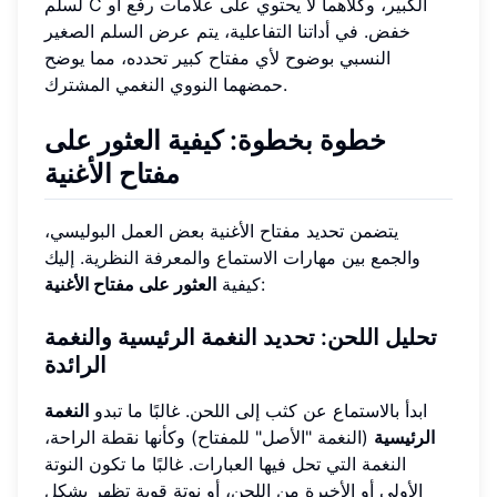
لسلم C الكبير، وكلاهما لا يحتوي على علامات رفع أو
خفض. في أداتنا التفاعلية، يتم عرض السلم الصغير
النسبي بوضوح لأي مفتاح كبير تحدده، مما يوضح
حمضهما النووي النغمي المشترك.
خطوة بخطوة: كيفية العثور على
مفتاح الأغنية
يتضمن تحديد مفتاح الأغنية بعض العمل البوليسي،
والجمع بين مهارات الاستماع والمعرفة النظرية. إليك
:
كيفية
العثور على مفتاح الأغنية
تحليل اللحن: تحديد النغمة الرئيسية والنغمة
الرائدة
ابدأ بالاستماع عن كثب إلى اللحن. غالبًا ما تبدو
النغمة
الرئيسية
(النغمة "الأصل" للمفتاح) وكأنها نقطة الراحة،
النغمة التي تحل فيها العبارات. غالبًا ما تكون النوتة
الأولى أو الأخيرة من اللحن، أو نوتة قوية تظهر بشكل