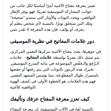
تعتبر معرفة مفتاح الأغنية أمرًا أساسيًا لكل جانب من
جوانب المشاركة الموسيقية تقريبًا. فهو يوفر الإطار
التوافقي، ويحدد النوتات والأوتار التي ستبدو "صحيحة"
وتلك التي ستخلق توترًا. بالنسبة لأي شخص يتعلم أو
يعزف أو يؤلف، فإن هذه المعرفة لا تقدر بثمن.
دور
علامات المفاتيح
في نظرية الموسيقى
في جوهرها، يحدد مفتاح الأغنية مركزها النغمي المركزي.
يتم تمثيل ذلك بصريًا بواسطة
علامات المفاتيح
- علامات
الـرَّفع والـخَفْض الموضوعة في بداية المدرج الموسيقي.
تخبرك هذه الرموز بالنوتات التي يتم رفعها أو خفضها
باستمرار طوال المقطوعة، مما يؤسس المشهد النغمي.
فهم هذه العلامات هو الخطوة الأولى في كشف الهوية
التوافقية للأغنية.
كيف تعزز معرفة المفتاح عزفك وتأليفك
بالنسبة لعازفي الآلات الموسيقية، إن معرفة المفتاح