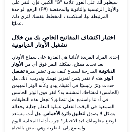
الكبير، فإن النقر على "G" سيظهر لك على الفور علامة
الرفع الواحدة (F#) والأوتار الرئيسية والثانوية والمخفضة
المرتبطة بها.
استكشف المخطط بنفسك
لترى ذلك
عمليًا.
اختبار اكتشاف المفاتيح الخاص بك من خلال
تشغيل الأوتار الدياتونية
إحدى المزايا الفريدة لأداتنا هي القدرة على سماع الأوتار.
بعد تحديد مفتاح، يمكنك النقر فوق أي من
الأوتار
الدياتونية
المدرجة لسماع كيف يبدو. تعتبر ميزة
تشغيل
الوتر
هذه لا تقدر بثمن لتعزيز فهمك وتدريب أذنك. هل
حددت وترًا رئيسيًا في أغنيتك يبدو وكأنه الوتر المهيمن
(الخامس) لمفتاحك المشتبه به؟ انقر فوق الوتر الخامس
في أداتنا واستمع! هل تتطابق؟ تجعل هذه التعليقات
السمعية في الوقت الفعلي عملية التعلم جذابة وفعالة
بشكل لا يصدق
لتطبيق دائرة الأخماس
. هل أنت مستعد
لوضع معلوماتك قيد الاختبار؟
جرب أداتنا المجانية اليوم
واستمع إلى النظرية وهي تنبض بالحياة.