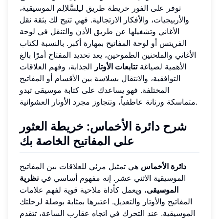
توفر على الفور خريطة طريق لـِلسَّلالِم الموسيقية،
والأربيجيات، والأفكار الارتجالية. فهي تتيح لك بثقة نقل
الأغاني وتشغيلها عن طريق الأذن والتنقل في لوحة
الفريتس أو لوحة المفاتيح بمهارة أكبر. بالنسبة لكتاب
الأغاني والملحنين الطموحين، يعد تحديد المفتاح أمرًا بالغ
الأهمية لصياغة
تتابعات الأوتار
الجذابة، وفهم العلاقات
التوافقية، والانتقال بسلاسة بين الأقسام أو المفاتيح
المختلفة. فهو يساعدك على كتابة موسيقى تبدو
متماسكة ورنانة عاطفياً، وتتجاوز مجرد الأوتار العشوائية.
شرح دائرة الأخماس: خريطة العثور
على المفاتيح الخاصة بك
دائرة الأخماس
هي تمثيل مرئي للعلاقات بين المفاتيح
الموسيقية الاثني عشر. إنه مفهوم أساسي في
نظرية
الموسيقى
، ويعمل كأداة ملاحية قوية لفهم علامات
المفاتيح والأوتار والتعديل. اعتبرها بمثابة بوصلة لرحلتك
الموسيقية. عند التحرك في اتجاه عقارب الساعة، تتقدم