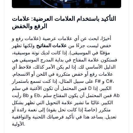
التأكيد باستخدام العلامات العرضية: علامات
الرفع والخفض
أخيرًا، ابحث عن أي علامات عرضية (علامات رفع و
خفض ليست جزءًا من
علامات المفاتيح
ولكنها تظهر
مؤقتًا في الموسيقى). إذا كانت لديك نوتة موسيقية،
فستكون علامة المفتاح في بداية المدرج الموسيقي هي
الدليل الأساسي لك. إذا لم يكن الأمر كذلك، فلاحظ أي
علامات رفع أو خفض متكررة في اللحن أو الانسجام.
على سبيل المثال، إذا كنت تسمع باستمرار F# و C#،
فمن المحتمل أن تكون الأغنية في سلم D الكبير. إذا
رأيت Bb و Eb، فمن المحتمل أن يكون المفتاح سلم Ab
الكبير. غالبًا ما تشير علامة التحويل التي تظهر بشكل
متكرر (خاصةً إذا كانت تحل بقوة) إلى نغمة رائدة أو
تعديل. يساعد هذا في تأكيد فرضياتك اللحنية والتوافقية
الأولية.