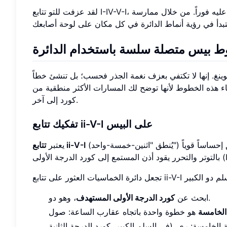
لقد عزفت للتو تتابع I-IV-V-I، وهو أحد الأنماط الأكثر شهرة في الموسيقى، وقد ساعدتك الدائرة في العثور عليه فوراً. من خلال ممارسة
 بيس متصلة سلسة باستخدام الدائرة
ينغ. إنها لا تكتفي بعزف نغمة الجذر فحسب؛ بل تنشئ خطاً
بناء هذه الخطوط لأنها توضح لك المسارات الأكثر منطقية من
كورد إلى آخر.
تفكيك تتابع ii-V-I على البيس
(يُنطق "اثنين-خمسة-واحد") بلا شك التسلسل الكوردي الأكثر أهمية في موسيقى الجاز والبوب. إنه يخلق إحساساً قوياً
تتابع ii-V-I
يعتبر
مستمع إلى كورد الدرجة الأولى (I).
، وهو دو.
ابحث عن
كورد الدرجة الأولى المستهدف
الخامسة
لخامسة: ري. (في السلم الكبير، كورد الدرجة الثانية