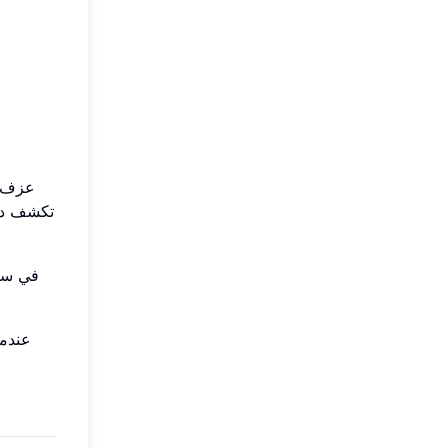
عزف ال
تكشف دائ
عندما