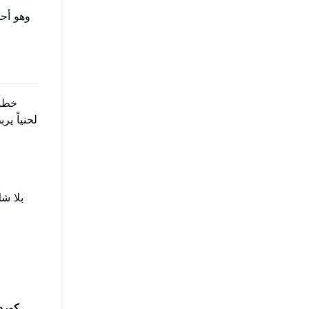
خطوط
لحنياً ي
كورد 