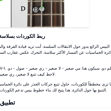
ربط الكوردات بسلاسة: ا
بيس الرائع يدور حول الانتقالات السلسة. أنت تريد قيادة الفرقة وال
رة الخماسيات عن المسار الأكثر سلاسة. التحرك عكس عقارب الساعة
لاحظ كيف تتبع لا صغير، ري صغير، صول، ودو مساراً أنيقاً عكس عقارب الساعة على الدائرة.
 ترى مخططاً للكوردات، حاول تتبع حركات الجذر على دائرة الخماسي
التنبؤ بها حول الدائرة. هذا يتيح لك بناء خطوط بيس تدعم الكوردات. بالإضافة إلى ذلك، فإنها تعزز من إحساس الأغنية الإيقاعي.
تطبيق 