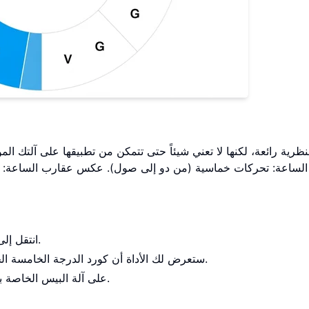
نظرية رائعة، لكنها لا تعني شيئاً حتى تتمكن من تطبيقها على آلتك ا
لساعة: تحركات خماسية (من دو إلى صول). عكس عقارب الساعة: تحر
وانقر على سلم ري الكبير.
انتقل إل
ستعرض لك الأداة أن كورد الدرجة الخامسة الخاص به هو لا وكورد الدرجة الرابعة الخاص به هو صول.
على آلة البيس الخاصة بك، ابحث عن نغمة الجذر ري. الآن، ابحث عن لا وصول.