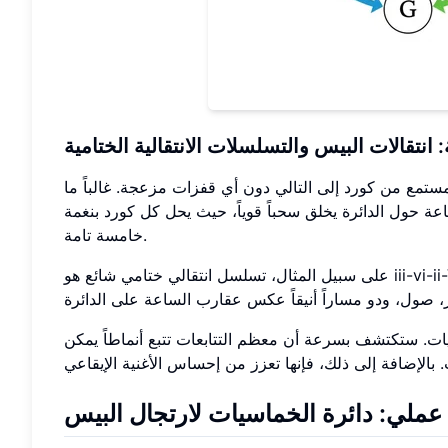
نتقالات البيس والتسلسلات الانتقالية الختامية
مستمع من كورد إلى التالي دون أي قفزات مزعجة. غالباً ما
 حول الدائرة يخلق سحباً قوياً، حيث يحل كل كورد بنغمة
خامسة تامة.
على سبيل المثال، تسلسل انتقالي ختامي شائع هو iii-vi-ii-V-I. في سلم دو، سيكون هذا مي صغير - لا صغير - ري صغير - صول - دو.
ات. ستكتشف بسرعة أن معظم التتابعات تتبع أنماطاً يمكن
عملي: دائرة الخماسيات لارتجال البيس