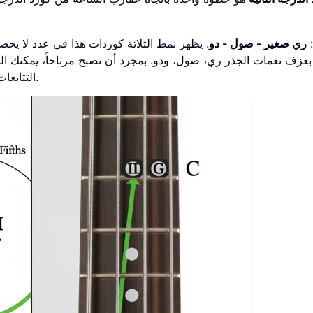
:
ري صغير - صول - دو
. يظهر نمط الثلاثة كوردات هذا في عدد لا يحص
بعزف نغمات الجذر ري، صول، ودو. بمجرد أن تصبح مرتاحاً، يمكنك البد
لأي سلم باستخدام أداتنا لرؤية وسماع هذا النمط الأساسي.
التتابعات