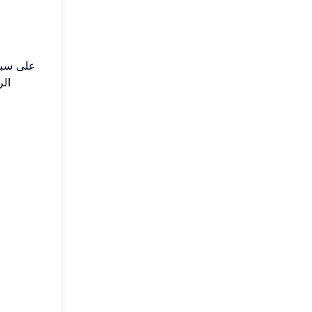
على سبيل
الر