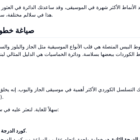
هذا في سلالم مختلفة، ستبدأ في رؤية أنماط الدائرة في كل مكان على لوحة أصابعك.
صياغة خطوط
 البيس المتصلة هي قلب الأنواع الموسيقية مثل الجاز والبلوز والسو
ربط الكوردات ببعضها بسلاسة. ودائرة الخماسيات هي الدليل المثالي ل
بالتوتر والتحرر يقود أذن ال
تجعل دائرة الخماسيات العثور على تتابع ii-V-I سهلاً للغاية. لنعثر عليه في سلم دو الكبير:
هو خطوة واحدة باتجاه عقارب الساعة: صول.
كورد الدرجة 
الدرجة الثانية
هو خطوة واحدة باتجاه عقارب الساعة من كورد الدرجة ا