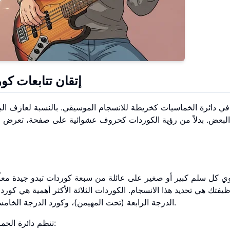
إتقان تتابعات ك
ي دائرة الخماسيات كخريطة للانسجام الموسيقي. بالنسبة لعازف الب
البعض. بدلاً من رؤية الكوردات كحروف عشوائية على صفحة، تعرض لك الد
ي كل سلم كبير أو صغير على عائلة من سبعة كوردات تبدو جيدة معا
يفتك هي تحديد هذا الانسجام. الكوردات الثلاثة الأكثر أهمية هي كورد 
الدرجة الرابعة (تحت المهيمن)، وكورد الدرجة الخامسة (المهيمن، الكورد الذي يخلق التوتر ويعود بك إلى المنزل).
تنظم دائرة الخماسيات هذه العلاقات ببراعة. إذا اخترت أي سلم على الدائرة: