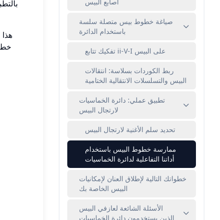
أصابع البيس
بالتطب
صياغة خطوط بيس متصلة سلسة
باستخدام الدائرة
هذا 
خطو
تفكيك تتابع ii-V-I على البيس
ربط الكوردات بسلاسة: انتقالات
البيس والتسلسلات الانتقالية الختامية
تطبيق عملي: دائرة الخماسيات
لارتجال البيس
تحديد سلم الأغنية لارتجال البيس
ممارسة خطوط البيس باستخدام
أداتنا التفاعلية لدائرة الخماسيات
خطواتك التالية لإطلاق العنان لإمكانيات
البيس الخاصة بك
الأسئلة الشائعة لعازفي البيس
الذين يستخدمون دائرة الخماسيات