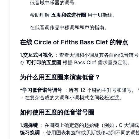
低音域中乐器的调号。
帮助理解
五度和弦进行圈
用于贝斯线。
在低音调作品中移调和和声的指南。
在线 Circle of Fifths Bass Clef 的特点
1.
交互式可视化
：查看大调和小调及其各自的低音谱号符
存
可打印的五度圆
根据 Bass Clef 需求量身定制。
为什么用五度圈来演奏低音？
*
学习低音谱号调号
：所有 12 个键的主升号和降号。 
：在复杂合成的大调和小调模式之间轻松过渡。
如何使用五度的低音谱号圈
1.
选择键
：在圆圈上确定您的起始键（例如，C 大调或 A
练习换调
：使用图表将旋律或贝斯线移动到不同的调