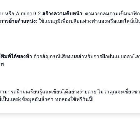
or หรือ A minor) 2.
สร้างความคืบหน้า
: ตามวงกลมตามเข็มนาฬิก
กการย้ายตําแหน่ง
: ใช้แผนภูมิเพื่อเปลี่ยนท่วงทํานองหรือเบสไลน์เป็น
่พิมพ์ได้ของห้า
ด้วยสัญกรณ์เสียงเบสสําหรับการฝึกฝนแบบออฟไลน
ีพ
ามารถฝึกฝนเรียนรู้และเขียนได้อย่างง่ายดาย ไม่ว่าคุณจะเชี่ยว
้เป็นแหล่งข้อมูลอันล้ําค่า ทดลองใช้ฟรีวันนี้!