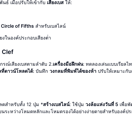
นธ์ เมื่อปรับให้เข้ากับ
เสียงเบส
ให้:
ircle of Fifths
สําหรับเบสไลน์
ยงในองค์ประกอบเสียงต่ํา
 Clef
ัญกรณ์เสียงเบสตามลําดับ 2.
เครื่องมือฝึกฝน
: ทดลองเล่นแบบเรียลไ
ลที่ดาวน์โหลดได้
: บันทึก
วงกลมที่พิมพ์ได้ของห้า
ปรับให้เหมาะกั
ําหรับทั้ง 12 ปุ่ม *
สร้างเบสไลน์
: ใช้ปุ่ม
วงล้อแห่งวันที่ 5
เพื่อพ
ลี่ยนระหว่างโหมดหลักและโหมดรองได้อย่างง่ายดายสําหรับองค์ปร