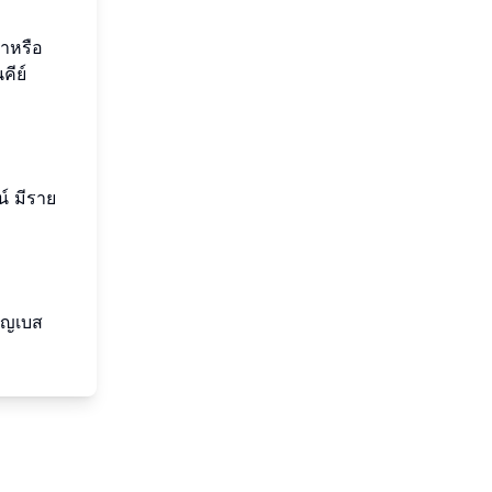
าหรือ
คีย์
์ มีราย
ชาญเบส