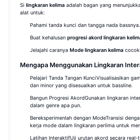
Si
lingkaran kelima
adalah bagan yang menunjukkan
alat untuk:
Pahami tanda kunci dan tangga nada bassnya.
Buat kehalusan
progresi akord lingkaran kelim
Jelajahi caranya
Mode lingkaran kelima
cocok 
Mengapa Menggunakan Lingkaran Intera
Pelajari Tanda Tangan KunciVisualisasikan ga
dan minor yang disesuaikan untuk bassline.
Bangun Progresi AkordGunakan lingkaran intera
dalam genre apa pun.
Bereksperimenlah dengan ModeTransisi dengan
kerja mode dalam lingkaran perlima untuk m
Latihan InteraktifUji urutan akord secara real-