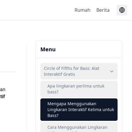
Rumah
Berita
Menu
Circle of Fifths for Bass: Alat
Interaktif Gratis
Apa lingkaran perlima untuk
kan
bass?
tif
Mengapa Menggunakan
Lingkaran Interaktif Kelima untuk
Bass?
Cara Menggunakan Lingkaran