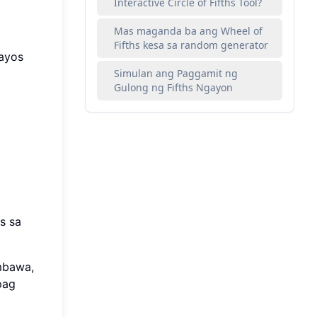
Interactive Circle of Fifths Tool?
Mas maganda ba ang Wheel of
Fifths kesa sa random generator
aayos
Simulan ang Paggamit ng
Gulong ng Fifths Ngayon
s sa
mbawa,
pag