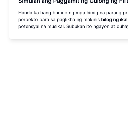
Simulan ang Paggamit ng Gulong ng Fi
Handa ka bang bumuo ng mga himig na parang pro
perpekto para sa paglikha ng makinis
bilog ng ik
potensyal na musikal. Subukan ito ngayon at buh