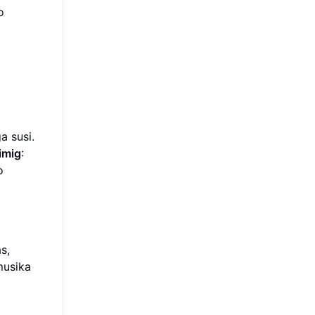
o
d
a susi.
imig
:
o
s,
musika