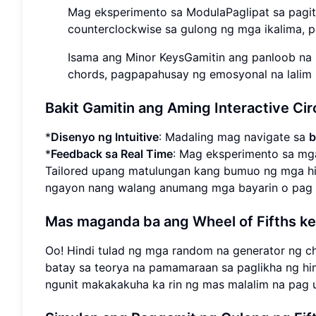
Mag eksperimento sa ModulaPaglipat sa pagit
counterclockwise sa gulong ng mga ikalima, p
Isama ang Minor KeysGamitin ang panloob na
chords, pagpapahusay ng emosyonal na lalim 
Bakit Gamitin ang Aming Interactive Circ
*
Disenyo ng Intuitive
: Madaling mag navigate sa
b
*
Feedback sa Real Time
: Mag eksperimento sa mga
Tailored upang matulungan kang bumuo ng mga hi
ngayon nang walang anumang mga bayarin o pag
Mas maganda ba ang Wheel of Fifths k
Oo! Hindi tulad ng mga random na generator ng c
batay sa teorya na pamamaraan sa paglikha ng him
ngunit makakakuha ka rin ng mas malalim na pag 