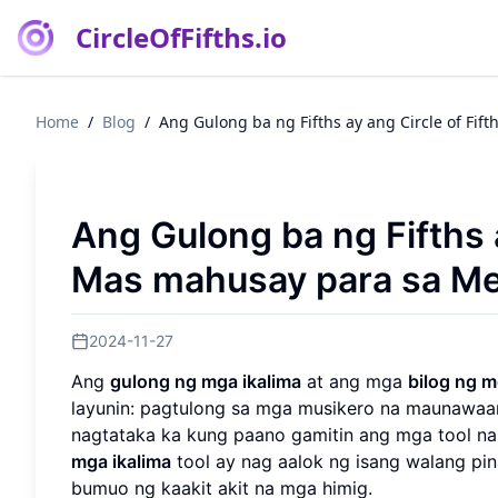
CircleOfFifths.io
Home
/
Blog
/
Ang Gulong ba ng Fifths ay ang Circle of Fif
Ang Gulong ba ng Fifths a
Mas mahusay para sa Me
2024-11-27
Ang
gulong ng mga ikalima
at ang mga
bilog ng m
layunin: pagtulong sa mga musikero na maunawaan
nagtataka ka kung paano gamitin ang mga tool na 
mga ikalima
tool ay nag aalok ng isang walang pin
bumuo ng kaakit akit na mga himig.