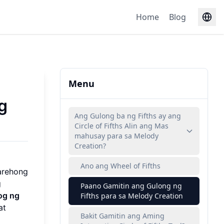
Home
Blog
Menu
g
Ang Gulong ba ng Fifths ay ang
Circle of Fifths Alin ang Mas
mahusay para sa Melody
Creation?
Ano ang Wheel of Fifths
parehong
g
Paano Gamitin ang Gulong ng
log ng
Fifths para sa Melody Creation
at
Bakit Gamitin ang Aming