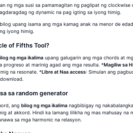
an ng mga susi sa pamamagitan ng paglipat ng clockwise 
agdaragdag ng dynamic na pag igting sa iyong himig.
 bilog upang isama ang mga kamag anak na menor de eda
ng iyong himig.
le of Fifths Tool?
ilog ng mga ikalima
upang galugarin ang mga chords at mg
 progreso at marinig agad ang mga resulta. *
Magiliw sa H
mig na resonate. *
Libre at Naa access
: Simulan ang pagbu
 download.
esa sa random generator
hord, ang
bilog ng mga ikalima
nagbibigay ng nakabalangka
ig at akkord. Hindi ka lamang lilikha ng mas mahusay na 
unawa sa mga harmonic na relasyon.