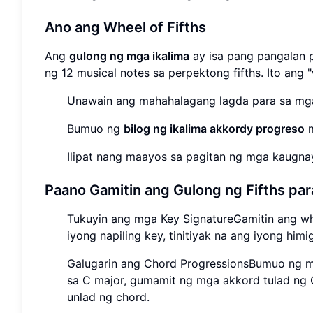
Ano ang Wheel of Fifths
Ang
gulong ng mga ikalima
ay isa pang pangalan 
ng 12 musical notes sa perpektong fifths. Ito ang
Unawain ang mahahalagang lagda para sa mga
Bumuo ng
bilog ng ikalima akkordy progreso
m
Ilipat nang maayos sa pagitan ng mga kaugnay
Paano Gamitin ang Gulong ng Fifths par
Tukuyin ang mga Key SignatureGamitin ang wh
iyong napiling key, tinitiyak na ang iyong him
Galugarin ang Chord ProgressionsBumuo ng m
sa C major, gumamit ng mga akkord tulad ng C
unlad ng chord.