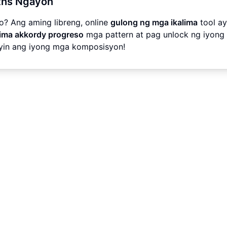
fths Ngayon
? Ang aming libreng, online
gulong ng mga ikalima
tool ay
alima akkordy progreso
mga pattern at pag unlock ng iyong
ayin ang iyong mga komposisyon!