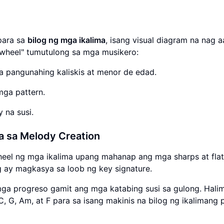
para sa
bilog ng mga ikalima
, isang visual diagram na nag 
 "wheel" tumutulong sa mga musikero:
 pangunahing kaliskis at menor de edad.
ga pattern.
 na susi.
a sa Melody Creation
eel ng mga ikalima upang mahanap ang mga sharps at flat
ig ay magkasya sa loob ng key signature.
ga progreso gamit ang mga katabing susi sa gulong. Hali
, G, Am, at F para sa isang makinis na bilog ng ikalimang 