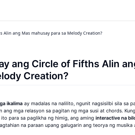
ths Alin ang Mas mahusay para sa Melody Creation?
y ang Circle of Fifths Alin an
lody Creation?
ga ikalima
ay madalas na nalilito, ngunit nagsisilbi sila sa 
 ang mga relasyon sa pagitan ng mga susi at chords. Kun
ito para sa paglikha ng himig, ang aming
interactive na bi
agtahian na paraan upang galugarin ang teorya ng musika 