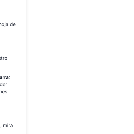
hoja de
stro
arra
:
der
nes.
, mira