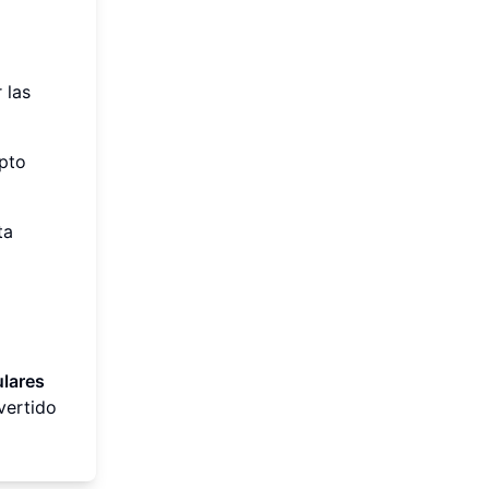
 las
apto
ta
ulares
vertido