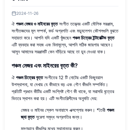
2024-11-26
ঐ
পঞ্চম মেজর ও মাইনরের বৃত্ত
সংগীত তত্ত্বের একটি মৌলিক সরঞ্জাম,
সংগীতজ্ঞদের মূল সম্পর্ক, কর্ড অগ্রগতি এবং মড্যুলেশন কৌশলগুলি বুঝতে
সহায়তা করে। আপনি যদি একটি খুঁজছেন
পঞ্চম চিত্রের ইন্টারেক্টিভ বৃত্ত
এটি ব্যবহার করা সহজ এবং বিনামূল্যে, আপনি সঠিক জায়গায় আছেন।
আসুন আমাদের সরঞ্জামটি কেন দাঁড়িয়ে আছে তা ডুব দেওয়া যাক।
পঞ্চম মেজর এবং মাইনরের বৃত্ত কী?
ঐ
পঞ্চম চিত্রের বৃত্ত
সংগীতের 12 টি নোটের একটি ভিজ্যুয়াল
উপস্থাপনা, যা দেখায় যে কীভাবে বড় এবং গৌণ কীগুলি সম্পর্কিত।
প্রতিটি প্রধান কীটির একটি সংশ্লিষ্ট গৌণ কী থাকে, যা সরাসরি বৃত্তের
ভিতরে স্থাপন করা হয়। এটি সংগীতশিল্পীদের অনুমতি দেয়:
মেজর ও মাইনর স্কেল অনায়াসে এক্সপ্লোর করুন। *তৈরী
পঞ্চম
জ্যা বৃত্ত
সুরেলা সমৃদ্ধ অগ্রগতির জন্য।
মসৃণভাবে কীগুলির মধ্যে স্থানান্তর করুন।