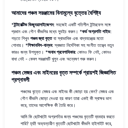
আমাদের পঞ্চম সরঞ্জামের বিনামূল্যে বৃত্তের বৈশিষ্ট্য
*
ইন্টারেক্টিভ ভিজ্যুয়ালাইজেশন
: সহজেই একটি গতিশীল ইন্টারফেস সঙ্গে
প্রধান এবং গৌণ কীগুলির মধ্যে স্যুইচ করুন। *
কর্ড অগ্রগতি গাইড
:
গড়তে শিখুন
পঞ্চম জ্যা বৃত্ত
যা স্বাভাবিক এবং বাদ্যযন্ত্রের মতো
শোনায়। *
শিক্ষানবিস-বান্ধব
: স্বজ্ঞাত নির্দেশিকা সহ সংগীত তত্ত্বে নতুন
কারও জন্য উপযুক্ত। *
অবাধ প্রবেশাধিকার
: কোনও ফি নেই, কোনও
বাধা নেই - কেবল সরঞ্জামটি খুলুন এবং অন্বেষণ শুরু করুন।
পঞ্চম মেজর এবং মাইনরের বৃত্ত সম্পর্কে প্রায়শই জিজ্ঞাসিত
প্রশ্নাবলী
পঞ্চমের বৃত্তে মেজর এবং মাইনর কী জোড়া হয় কেন? মেজর এবং
গৌণ কীগুলি জোড়া দেওয়া হয় কারণ তারা একই কী স্বাক্ষর ভাগ
করে, তাদের আপেক্ষিক কী তৈরি করে।
আমি কি ছোটখাটো অগ্রগতির জন্য পঞ্চমের বৃত্তটি ব্যবহার করতে
পারি? হ্যাঁ! অভ্যন্তরীণ বৃত্তটি ছোটখাটো কীগুলি হাইলাইট করে,